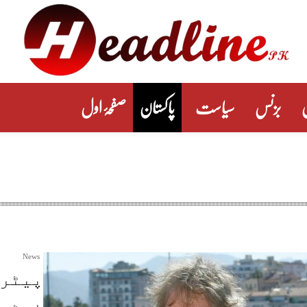
بزنس
سیاست
پاکستان
صفحۂ اول
News
پیٹر 