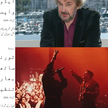
ایڈون
واپس
مئی 14, 2026
عالمی شہرت یافتہ
ٹنٹن سیریز کی نئی فل
News
ٹورنٹ
ساتھ 
بھارت
تنقید
مئی 13, 2026
کینیڈا کے شہر ٹور