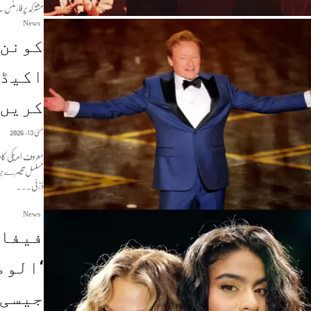
مشترکہ پرفارمنس 
News
کونن 
اکیڈم
کریں 
مئی 13, 2026
مسلسل تیسرے بر
ڈزنی...
News
‘الوم
جیسی 