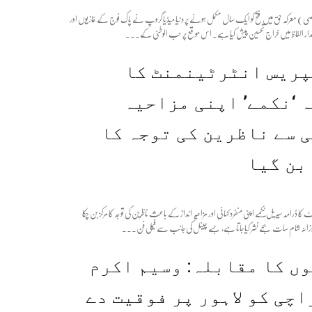
صوصی) معرکہ حق میں فتح کو ایک سال مکمل ہونے پر دنیا میڈیا گروپ نے پاک فوج کے غازیوں اور
شاندار الفاظ میں خراج تحسین پیش کیا ہے۔ اس موقع پر حب الوطنی کے...
ریس انٹرٹینمنٹ کا
 ‘نکمے’ اپنی مزاحیہ
 سے ناظرین کی توجہ کا
بن گیا
ٹ کا ڈرامہ سیریل نکمے اپنی منفرد کہانی اور مزاحیہ انداز کے باعث ناظرین کی توجہ کا مرکز بن چکا
زانہ شام سات بجے نشر کیا جاتا ہے، جسے چینل کی جانب سے فیملی فن...
ں کا مقابلہ: وسیم اکرم
اچی کو لاہور پر فوقیت دے