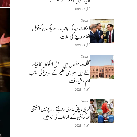
اڈیالہ جیل حکام کے حوالے
مئی 14, 2026
News
اسکاٹ ریٹر کی جانب سے پاکستان کو نوبل
انعام دینے کی حمایت
مئی 14, 2026
News
گلگت بلتستان میں دانش اسکولوں کا قیام:
خطے میں معیاری تعلیم کے فروغ کی جانب
اہم پیش رفت
مئی 14, 2026
News
کراچی: پانی چوری روکنے والا پولیس اسٹیشن
خود کرپشن کے الزامات کی زد میں
مئی 14, 2026