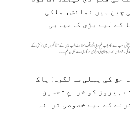
ی چین میں نمائش، ملکی
 کے لیے بڑی کامیابی
ی تاریخ کی سب سے کامیاب فلم دی لیجنڈ آف مولا جٹ اب چین کے سنیما گھروں میں نمائش کے
گی۔ فواد خان اور ماہرہ خان کی مرکزی اداکاری سے سجی یہ فلم...
 حق کی پہلی سالگرہ: پاک
ے ہیروز کو خراجِ تحسین
رنے کے لیے خصوصی ترانہ