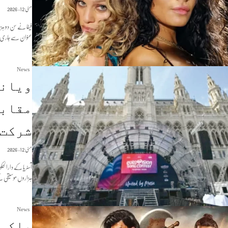
مئی 12, 2026
فیفا نے سن دو ہ
عنوان سے جاری ہو
News
ویانا
مقابل
شرکت 
مئی 12, 2026
آسٹریا کے دارالحک
ہزاروں موسیقی کے
News
پاکست