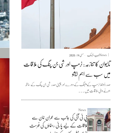
News
ویب ڈیسک
مئی 14, 2026
-
تائیوان کا تنازعہ: ٹرمپ اور شی جن پنگ کی ملاقات
میں سب سے اہم ایشو
صدر ڈونلڈ ٹرمپ کے بیجنگ کے دورے اور چینی صدر شی جن پنگ کے ساتھ
ہونے والی ملاقات میں...
News
پی ٹی آئی کی جانب سے عمران خان سے
ملاقات کے لیے پارٹی رہنماؤں کی فہرست