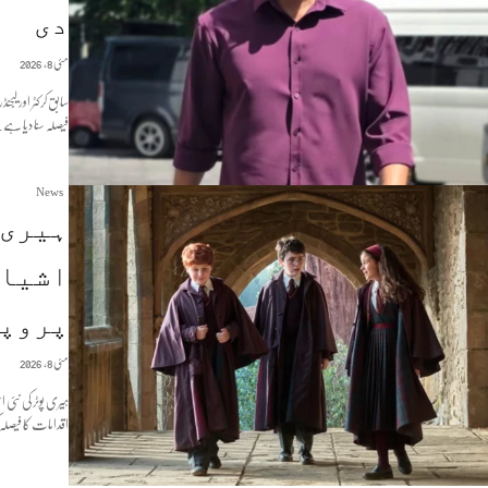
دی
مئی 8, 2026
سابق کرکٹر اور لی
فیصلہ سنا دیا ہے۔
News
ہیری 
اشیاء
پروپس
مئی 8, 2026
ہیری پوٹر کی نئ
اقدامات کا فیصلہ 