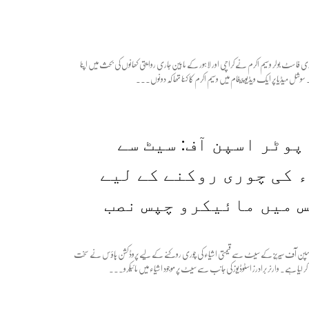
جنڈری فاسٹ بولر وسیم اکرم نے کراچی اور لاہور کے مابین جاری روایتی کھانوں کی بحث میں اپنا
 سوشل میڈیا پر ایک ویڈیو پیغام میں وسیم اکرم کا کہنا تھا کہ دونوں...
پوٹر اسپن آف: سیٹ سے
 کی چوری روکنے کے لیے
 میں مائیکرو چپس نصب
ی اسپن آف سیریز کے سیٹ سے قیمتی اشیاء کی چوری روکنے کے لیے پروڈکشن ہاؤس نے سخت
کر لیا ہے۔ وارنر برادرز اسٹوڈیوز کی جانب سے سیٹ پر موجود اشیاء میں مائیکرو...