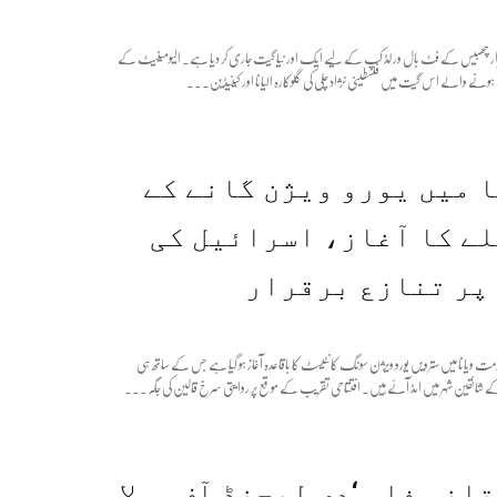
زار چھبیس کے فٹ بال ورلڈ کپ کے لیے ایک اور نیا گیت جاری کر دیا ہے۔ الیومینیٹ کے
نے والے اس گیت میں فلسطینی نژاد چلی کی گلوکارہ الیانا اور کینیڈین...
 میں یورو ویژن گانے کے
ے کا آغاز، اسرائیل کی
پر تنازع برقرار
ومت ویانا میں سترویں یورو ویژن سونگ کانٹیسٹ کا باقاعدہ آغاز ہو گیا ہے جس کے ساتھ ہی
 شائقین شہر میں امڈ آئے ہیں۔ افتتاحی تقریب کے موقع پر روایتی سرخ قالین کی جگہ...
انی فلم ‘دی لیجنڈ آف مولا