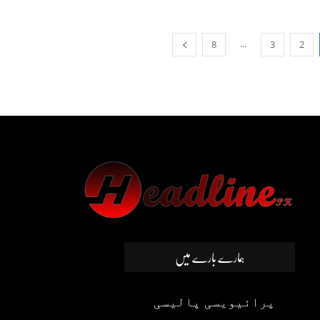
...
8
3
2
ہمارے بارے میں
پرائیویسی پالیسی