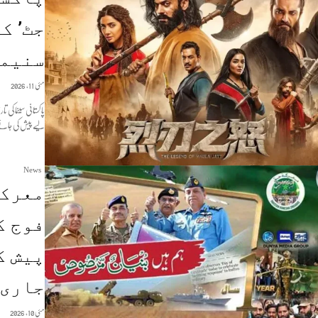
جٹ’ ک
سنیما
مئی 11, 2026
پاکستانی سینما ک
لیے پیش کی جائے 
News
معرکہ
فوج ک
پیش ک
جاری
مئی 10, 2026