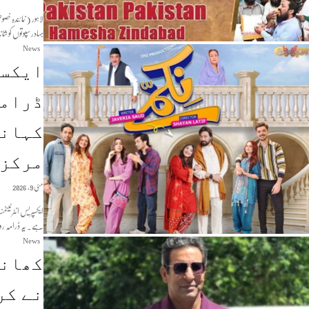
لاہور (نمائندہ خ
بہادر سپوتوں کو 
News
ایکسپ
ڈرامہ
کہانی
مرکز 
مئی 9, 2026
ایکسپریس انٹرٹینمن
ہے۔ یہ ڈرامہ رو
News
کھانو
نے کر