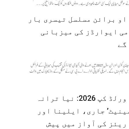
نے سوشل میڈیا پر ایک نئی بحث چھیڑ دی ہے۔ دونوں فنکاروں کو ایک ساتھ اسٹیج پر...
او برائن مسلسل تیسری بار
ی ایوارڈز کی میزبانی
گے
معروف امریکی کامیڈین کونن او برائن سال 2027 میں ہونے والی اکیڈمی ایوارڈز کی تقریب کی میزبانی کے فرائض
س انجام دیں گے۔ امریکی نشریاتی ادارے اے بی سی نے منگل کے روز نیویارک میں والٹ
فیفا ورلڈ کپ 2026: نیا ترانہ
ینیٹ’ جاری، ایلینا اور
ریئز کی آواز میں پیش