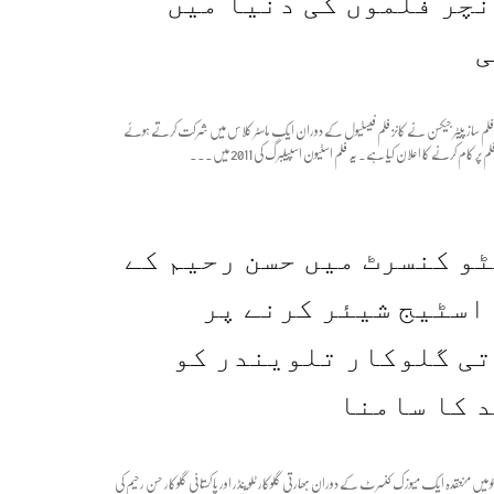
چر فلموں کی دنیا میں
ی
 فلم ساز پیٹر جیکسن نے کانز فلم فیسٹیول کے دوران ایک ماسٹر کلاس میں شرکت کرتے ہوئے
م پر کام کرنے کا اعلان کیا ہے۔ یہ فلم اسٹیون اسپیلبرگ کی 2011 میں...
و کنسرٹ میں حسن رحیم کے
اسٹیج شیئر کرنے پر
ی گلوکار تلویندر کو
 کا سامنا
نٹو میں منعقدہ ایک میوزک کنسرٹ کے دوران بھارتی گلوکار ٹلوینڈر اور پاکستانی گلوکار حسن رحیم کی