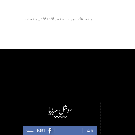
صفحہ%موجودہ صفحہ%کا%کل صفحات
سوشل میڈیا
لائک
9,291
فینز