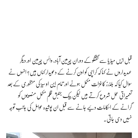
قبل ازیں میڈیا سے گفتگو کے دوران چیرمین آباد، وائس چیرمین اور دیگر
عہدیداروں نے کہا کہ کراچی کو اون کرنے کے دعویدار کہاں ہیں؟ انہوں نے
سوال کیا کہ بلڈرز کاغزات مکمل ہونے اور تمام این او سیز کی منظوری کے بعد
تعمیراتی عمل شروع کرتے ہیں لیکن بیک جنبش قلم مکمل منصوبوں کو
گرانے کے احکامات دئیے جانے سے قبل ان پوشیدہ عوامل کی جانب توجہ
نہیں دی جاتی۔
و