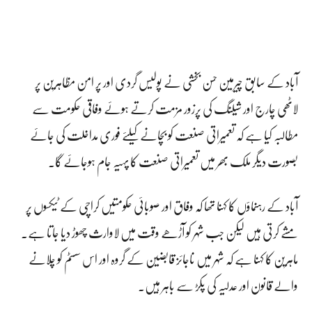
آباد کے سابق چیرمین حسن بخشی نے پولیس گردی اور پر امن مظاہرین پر
لاٹھی چارج اور شیلنگ کی پرزور مزمت کرتے ہوئے وفاقی حکومت سے
مطالبہ کیا ہے کہ تعمیراتی صنعت کو بچانے کیلئے فوری مداخلت کی جائے
بصورت دیگر ملک بھر میں تعمیراتی صنعت کا پہیہ جام ہوجائے گا۔
آباد کے رہنماؤں کا کہنا تھا کہ وفاق اور صوبائی حکومتیں کراچی کے ٹیکسوں پر
مشے کرتی ہیں لیکن جب شہر کو آڑھے وقت میں لاوارث چھوڑ دیا جاتا ہے۔
ماہرین کا کہنا ہے کہ شہر میں ناجائز قابضین کے گروہ اور اس سسٹم کو چلانے
والے قانون اور عدلیہ کی پکڑ سے باہر ہیں۔