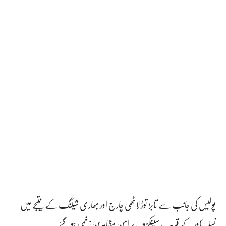
پولیس کی جانب سے تابڑ توڑ لاٹھی چارج اور بھاری شیلنگ کے نتیجے میں
نسلہ ٹاور کے قریب سینکڑوں پر امن مظاہرین زخمی ہوگئے۔