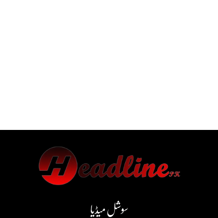
سوشل میڈیا