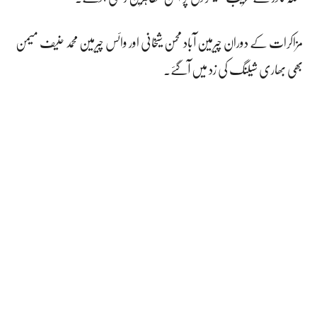
مزاکرات کے دوران چیرمین آباد محسن شیخانی اور وائس چیرمین محمد حنیف میمن
بھی بھاری شیلنگ کی زد میں آگئے۔