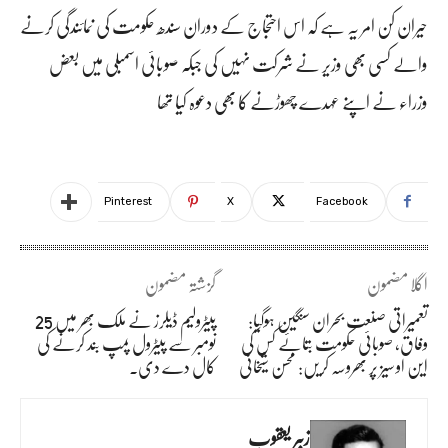
حیران کن امر یہ ہے کہ اس احتجاج کے دوران سندھ حکومت کی نمائندگی کرنے
والے کسی بھی وزیر نے شرکت نہیں کی جبکہ صوبائی اسمبلی میں بعض
وزراء نے اپنے عہدے چھوڑنے کا بھی دعوہ کیا تھا
Pinterest
X
Facebook
اگلا مضمون
گزشتہ مضمون
تعمیراتی صنعت بحران سنگین ہوگیا:
پیٹرولیم ڈیلرز نے ملک بھر میں 25
وفاق، صوبائی حکومت بتائے کس کی
نومبر سے پیٹرول پمپ بند کرنے کی
این او سیز پر بھروسہ کریں: محسن شیخانی
کال دے دی۔
زبیر یعقوب