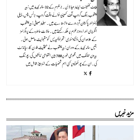
چیف کنٹینٹ ایڈیٹر ھیڈ لائن۔ جرنلزم کے 32 سالہ کیریئر میں زبیر
یعقوب جنگ گروپ آف کمپنیز، نوائے وقت گروپ، بزنس پلس، ڈیلی
ٹائمز اور پاکستان آبزرور سے وابستہ رہے ہیں۔ سینیئر صحافی زبیر یعقوب
انگریزی اور اردو جرنلزم پر ملکہ رکھتے ہیں۔ حالات حاضرہ کے پروگرامز
کے علاوہ ان کی ڈاکیومنٹری "تھر ایکسپریس" کو مقبولیت حاصل ہوئی۔
بتیس سالہ کیریئر کے دوران زبیر یعقوب نے بحیثیت فارن کارسپانڈنٹ
بیرون ممالک میں مجموعی طور پر 700 بین القوامی نمائشوں کی رپورٹنگ
کی۔ ان کے پورٹفولیو پر کئی اہم شخصیات کے انٹرویوز شامل ہیں
مزید خبریں