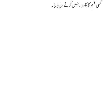
کسی قسم کا کاروبار نہیں کرنے دیا جارہا۔