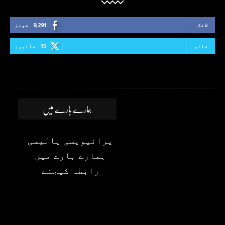
لائک
9,291
فینز
فالو
15
فالورز
ہمارے بارے میں
پرائیویسی پالیسی
ہمارے بارے میں
رابطہ کیجئے