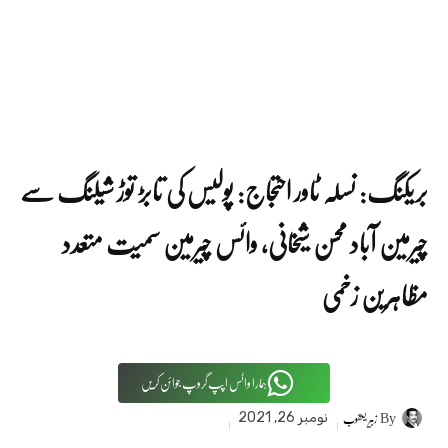
بریکنگ: نسلہ ٹاور احتجاج: پولیس کی تابڑ توڑ شیلنگ سے
چیرمین آباد محسن شیخانی، وائس چیرمین سمیت متعدد
مظاہرین زخمی
ہمارا واٹس اپپ گروپ جوائن کریں
By
زبیر یعقوب
نومبر 26, 2021