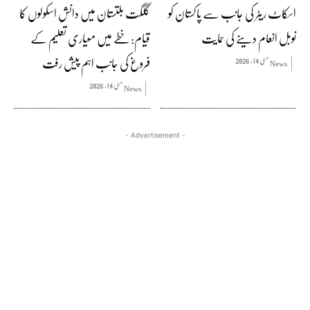
اسکاٹ ریٹر کی جانب سے پاکستان کو
گلگت بلتستان میں دانش اسکولوں کا
نوبل انعام دینے کی حمایت
قیام: خطے میں معیاری تعلیم کے
فروغ کی جانب اہم پیش رفت
مئی 14, 2026
News
مئی 14, 2026
News
- Advertisement -