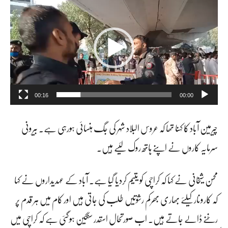
ی
ڈ
ی
و
پ
00:16
00:00
ل
چیرمین آباد کا کہنا تھا کہ عروس البلاد شہر کی جگ ہنسائی ہورہی ہے۔ بیرونی
ی
سرمایہ کاروں نے اپنے ہاتھ روک لئیے ہیں۔
ئ
ر
محسن شیخانی نے کہا کہ کراچی کو یتیم کردیا گیا ہے۔ آباد کے عہدیداروں نے کہا
کہ کاروںار کیلئے بھاری بھرکم رشوتیں طلب کی جاتی ہیں اور کام میں ہر قدم پر
رخنے ڈالے جاتے ہیں۔ اب صورتحال اسقدر سنگین ہوگئی ہے کہ کراچی میں