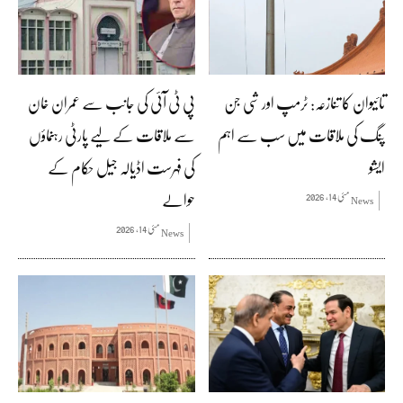
تائیوان کا تنازعہ: ٹرمپ اور شی جن
پی ٹی آئی کی جانب سے عمران خان
پنگ کی ملاقات میں سب سے اہم
سے ملاقات کے لیے پارٹی رہنماؤں
ایشو
کی فہرست اڈیالہ جیل حکام کے
حوالے
مئی 14, 2026
News
مئی 14, 2026
News