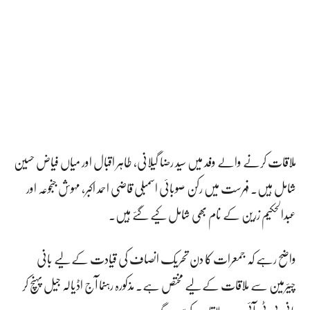
ملاقات کرنے والے وفد میں سید رضا گیلانی، طاہر اقبال اور میاں فیاض حسین
شامل ہیں۔ فہرست میں رکن صوبائی اسمبلی قاضی احمد اکبر، مہوش جنجوعہ اور
عبدالحکیم زرین کے نام بھی شامل کیے گئے ہیں۔
واضح رہے کہ جمعرات کا دن تحریک انصاف کی قیادت کے لیے بانی
چیئرمین سے ملاقات کے لیے مختص ہے۔ مذکورہ رہنما آج اڈیالہ جیل پہنچ کر