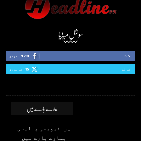
سوشل میڈیا
لائک
9,291
فینز
فالو
15
فالورز
ہمارے بارے میں
پرائیویسی پالیسی
ہمارے بارے میں