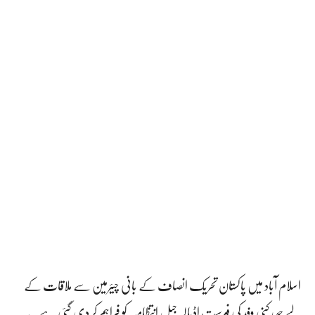
اسلام آباد میں پاکستان تحریک انصاف کے بانی چیئرمین سے ملاقات کے
لیے چھ رکنی وفد کی فہرست اڈیالہ جیل انتظامیہ کو فراہم کر دی گئی ہے۔ یہ