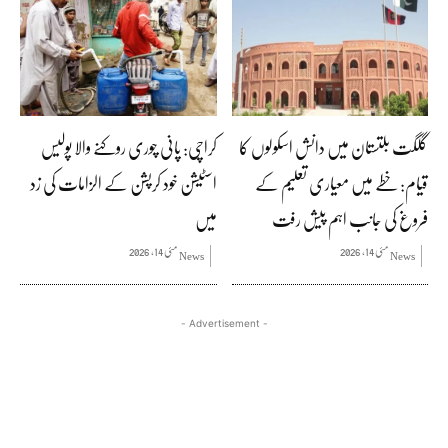
گلگت بلتستان میں دانش اسکولوں کا
کراچی: پانی چوری روکنے والا پولیس
قیام: خطے میں معیاری تعلیم کے
اسٹیشن خود کرپشن کے الزامات کی زد
فروغ کی جانب اہم پیش رفت
میں
مئی 14, 2026
مئی 14, 2026
News
News
- Advertisement -