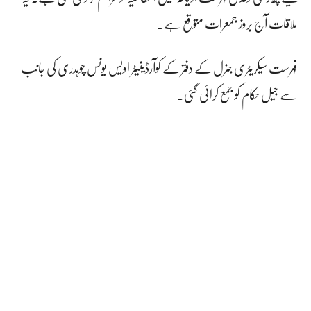
ملاقات آج بروز جمعرات متوقع ہے۔
فہرست سیکریٹری جنرل کے دفتر کے کوآرڈینیٹر اویس یونس چوہدری کی جانب
سے جیل حکام کو جمع کرائی گئی۔