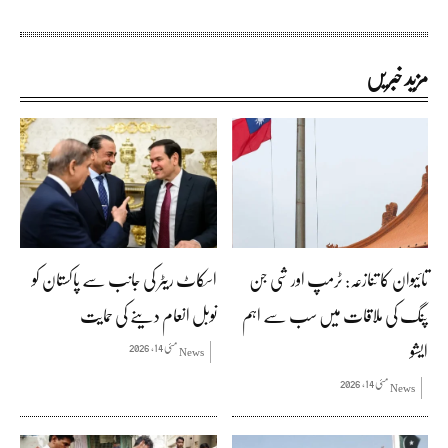
مزید خبریں
تائیوان کا تنازعہ: ٹرمپ اور شی جن
اسکاٹ ریٹر کی جانب سے پاکستان کو
پنگ کی ملاقات میں سب سے اہم
نوبل انعام دینے کی حمایت
ایشو
مئی 14, 2026
News
مئی 14, 2026
News