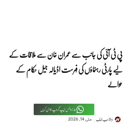
پی ٹی آئی کی جانب سے عمران خان سے ملاقات کے
لیے پارٹی رہنماؤں کی فہرست اڈیالہ جیل حکام کے
حوالے
ہمارا واٹس اپپ گروپ جوائن کریں
By
ویب ڈیسک
مئی 14, 2026