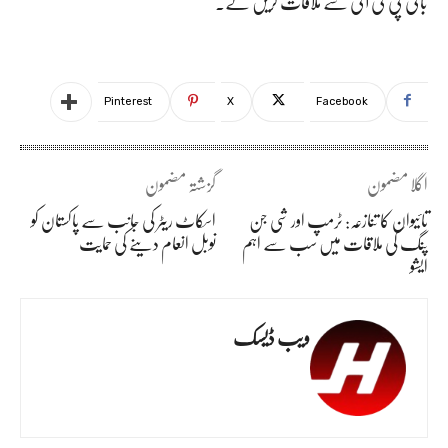
بانی پی ٹی آئی سے ملاقات کریں گے۔
Pinterest
X
Facebook
اگلا مضمون
گزشتہ مضمون
تائیوان کا تنازعہ: ٹرمپ اور شی جن
اسکاٹ ریٹر کی جانب سے پاکستان کو
پنگ کی ملاقات میں سب سے اہم
نوبل انعام دینے کی حمایت
ایشو
ویب ڈیسک