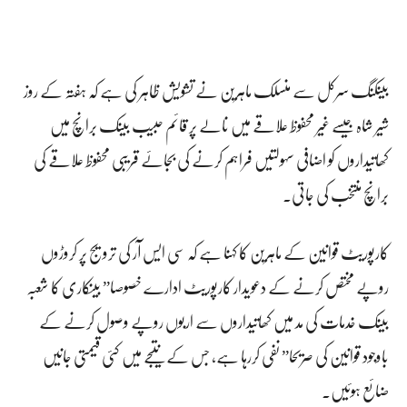
بینکنگ سرکل سے منسلک ماہرین نے تشویش ظاہر کی ہے کہ ہفتہ کے روز
شیر شاہ جیسے غیر محفوظ علاقے میں نالے پر قائم حبیب بینک برانچ میں
کھاتیداروں کو اضافی سہولتیں فراہم کرنے کی بجائے قریبی محفوظ علاقے کی
برانچ منتخب کی جاتی۔
کارپوریٹ قوانین کے ماہرین کا کہنا ہے کہ سی ایس آر کی ترویج پر کروڑوں
روپے مختص کرنے کے دعویدار کارپوریٹ ادارے خصوصا” بینکاری کا شعبہ
بینک خدمات کی مد میں کھاتیداروں سے اربوں روپے وصول کرنے کے
باوجود قوانین کی صریحا” نفی کررہا ہے، جس کے نتیجے میں کئی قیمتی جانیں
ضائع ہوئیں۔