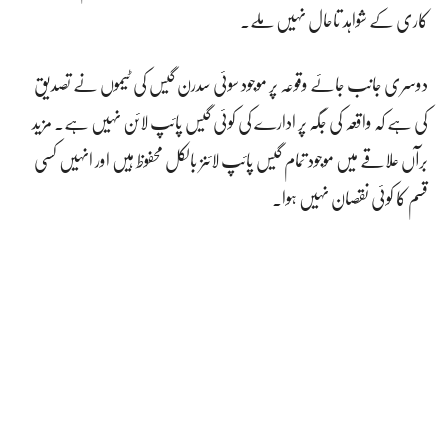
کاری کے شواہد تاحال نہیں ملے۔
دوسری جانب جائے وقوعہ پر موجود سوئی سدرن گیس کی ٹیموں نے تصدیق
کی ہے کہ واقعہ کی جگہ پر ادارے کی کوئی گیس پائپ لائن نہیں ہے۔ مزید
برآں علاقے میں موجود تمام گیس پائپ لائنز بالکل محفوظ ہیں اور انہیں کسی
قسم کا کوئی نقصان نہیں ہوا۔