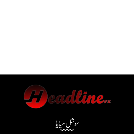
سوشل میڈیا