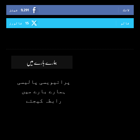
لائک
9,291
فینز
فالو
15
فالورز
ہمارے بارے میں
پرائیویسی پالیسی
ہمارے بارے میں
رابطہ کیجئے