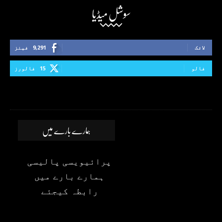
سوشل میڈیا
لائک
9,291
فینز
فالو
15
فالورز
ہمارے بارے میں
پرائیویسی پالیسی
ہمارے بارے میں
رابطہ کیجئے