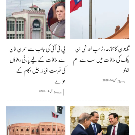
تائیوان کا تنازعہ: ٹرمپ اور شی جن
پی ٹی آئی کی جانب سے عمران خان
پنگ کی ملاقات میں سب سے اہم
سے ملاقات کے لیے پارٹی رہنماؤں
ایشو
کی فہرست اڈیالہ جیل حکام کے
حوالے
مئی 14, 2026
News
مئی 14, 2026
News