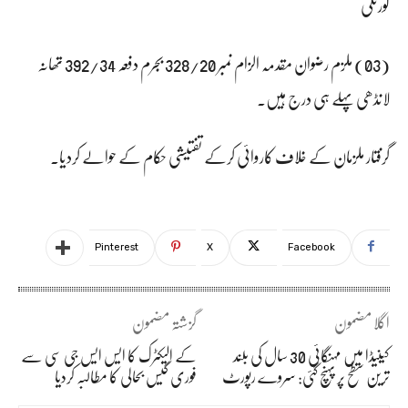
کورنگی
(03) ملزم رضوان مقدمہ الزام نمبر 328/20 بجرم دفعہ 392/34 تھانہ
لانڈھی پہلے ہی درج ہیں۔
گرفتار ملزمان کے خلاف کاروائی کرکے تفتیشی حکام کے حوالے کردیا۔
Pinterest
X
Facebook
اگلا مضمون
گزشتہ مضمون
کینیڈا میں مہنگائی 30 سال کی بلند
کے الیکٹرک کا ایس ایس جی سی سے
ترین سطح پر پہنچ گئی: سروے رپورٹ
فوری گیس بحالی کا مطالبہ کردیا