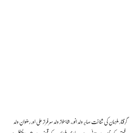
گرفتار ملزمان کی شناخت صابر ولد انور، شاہنواز ولد سرفراز علی اور رضوان ولد
رفیق کے نام سے ہوئی ہے۔ عادی ملزمان کے قبضے سے 2 عدد پسٹل و