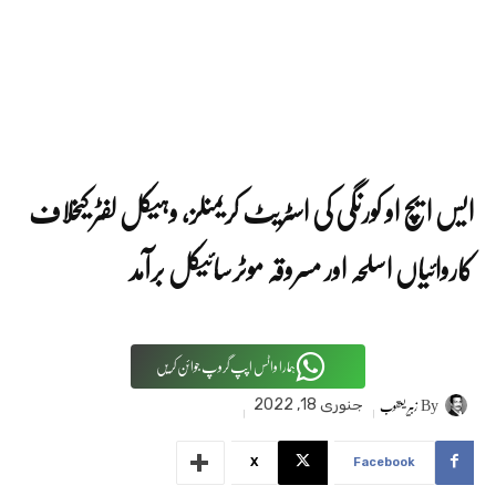
ایس ایچ او کورنگی کی اسٹریٹ کریمنلز، وہیکل لفٹر کیخلاف
کاروائیاں اسلحہ اور مسروقہ موٹرسائیکل برآمد
ہمارا واٹس اپپ گروپ جوائن کریں
By
زبیر یعقوب
جنوری 18, 2022
X
Facebook