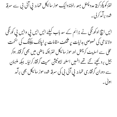
لفٹڑ کو پکڑ کر2 عدد پسٹل بمعہ راؤنڈو ایک موٹرسائیکل تھانہ پی آئی بی سے سرقہ
شدہ برآمد کرلی۔
ایس ایچ او کورنگی نے جرائم کے سد باب کیلئے ایس ایس پی و ایس پی کورنگی
و لانڈھی کی خصوصی ہدایات پر مختلف مقامات پر اچانک چیکنگ کی حکمت
عملی سے اسٹریٹ کریمنل اور موٹرسائیکل لفٹر جوکہ ماضی میں بھی گرفتار ہوکر
جیل برد کیئے گئے تھے انہیں اسلحہ ایمونیشن سمیت گرفتار کرلیا۔ جبکہ ملزمان
سے دوران گرفتاری تھانہ پی آئی بی کی سرقہ شدہ موٹرسائیکل بھی برآمد
ہوئی۔