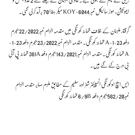
ایمونیشن، موٹرسائیکل نمبر KOY-6044 میکر ہنڈا 70 برآمد کرلی گئی۔
گرفتار ملزمان کے خلاف تھانہ کورنگی میں مقدمہ الزام نمبر 22/2022 بجرم
دفعہ23-1-A تھانہ کورنگی. مقدمہ الزام نمبر 23/2022 بجرم دفعہ23-1-
A تھانہ کورنگی. مقدمہ الزام نمبر 143/2021 بجرم دفعہ381A تھانہ پی آئی
بی درج کئے گئے ہیں۔
ایس ایچ او کورنگی انسپیکٹر شہزادہ سلیم کے مطابق ملزم صابر مقدمہ الزام
نمبر582/20 بجرم دفعہ 6/9B تھانہ کورنگی