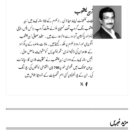
زبیر یعقوب
چیف کنٹینٹ ایڈیٹر ھیڈ لائن۔ جرنلزم کے 32 سالہ کیریئر میں زبیر
یعقوب جنگ گروپ آف کمپنیز، نوائے وقت گروپ، بزنس پلس، ڈیلی
ٹائمز اور پاکستان آبزرور سے وابستہ رہے ہیں۔ سینیئر صحافی زبیر یعقوب
انگریزی اور اردو جرنلزم پر ملکہ رکھتے ہیں۔ حالات حاضرہ کے پروگرامز
کے علاوہ ان کی ڈاکیومنٹری "تھر ایکسپریس" کو مقبولیت حاصل ہوئی۔
بتیس سالہ کیریئر کے دوران زبیر یعقوب نے بحیثیت فارن کارسپانڈنٹ
بیرون ممالک میں مجموعی طور پر 700 بین القوامی نمائشوں کی رپورٹنگ
کی۔ ان کے پورٹفولیو پر کئی اہم شخصیات کے انٹرویوز شامل ہیں
مزید خبریں