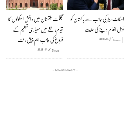
اسکاٹ ریٹر کی جانب سے پاکستان کو
گلگت بلتستان میں دانش اسکولوں کا
نوبل انعام دینے کی حمایت
قیام: خطے میں معیاری تعلیم کے
فروغ کی جانب اہم پیش رفت
مئی 14, 2026
News
مئی 14, 2026
News
- Advertisement -