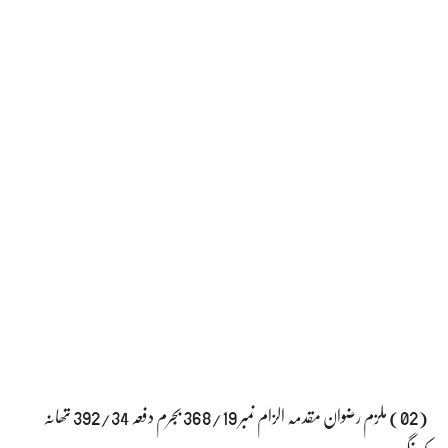
(02) ملزم رضوان مقدمہ الزام نمبر 368/19 بجرم دفعہ 392/34 تھانہ