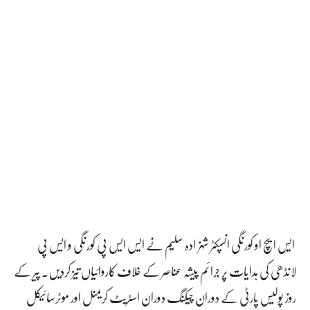
ایس ایچ او کورنگی انسپکٹر شہزادہ سلیم نے ایس ایس پی کورنگی و ایس پی
لانڈھی کی ہدایات پر جرائم پیشہ عناصر کے خلاف کاروائیاں تیز کردیں۔ پیر کے
روز پولیس پارٹی کے دوران چیکنگ دوران اسٹریٹ کریمنل اور موٹرسائیکل