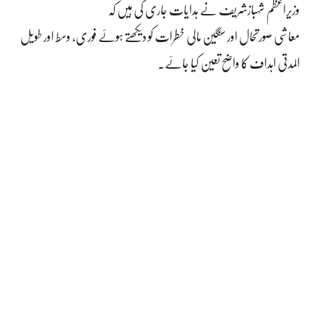
وزیراعظم شہبازشریف نے ہدایات جاری کی ہیں کہ
معاشی صورتحال اور سنگین مالی خطرات کو دیکھتے ہوئے فوری، وسط اور طویل
المدتی اہداف کا واضح تعین کیا جائے۔