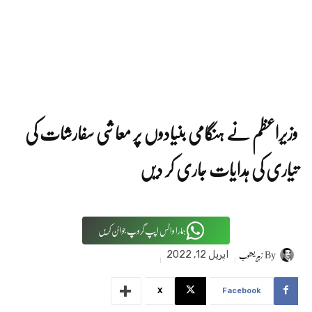
وزیراعظم نے ہنگامی بنیادوں پر معاشی سفارشات کی
تیاری کی ہدایات جاری کر دیں
ہمارا واٹس اپپ گروپ جوائن کریں
By
زبیر یعقوب
اپریل 12, 2022
X
Facebook