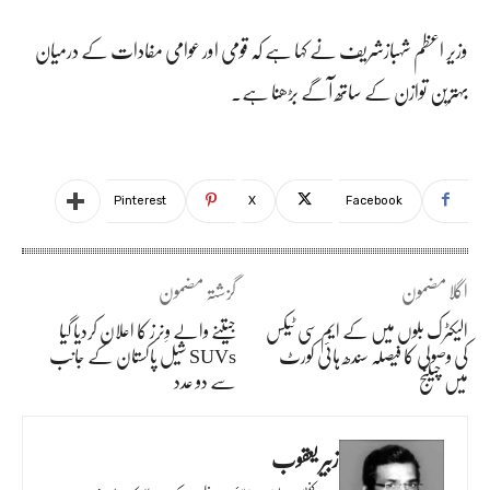
وزیر اعظم شہبازشریف نے کہا ہے کہ قومی اور عوامی مفادات کے درمیان
بہترین توازن کے ساتھ آگے بڑھنا ہے۔
Pinterest
X
Facebook
اگلا مضمون
گزشتہ مضمون
الیکٹرک بلوں میں کے ایم سی ٹیکس
جیتنے والے وِنرز کا اعلان کردیا گیا
کی وصولی کا فیصلہ سندھ ہائی کورٹ
SUVs شیل پاکستان کے جانب
میں چیلنج
سے دو عدد
زبیر یعقوب