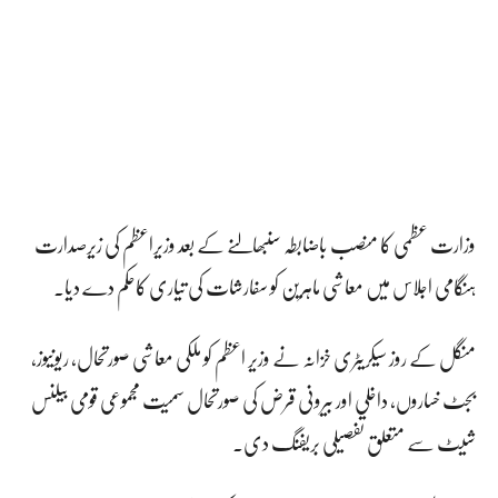
وزارت عظمی کا منصب باضابطہ سنبھالنے کے بعد وزیراعظم کی زیرصدارت
ہنگامی اجلاس میں معاشی ماہرین کو سفارشات کی تیاری کاحکم دے دیا.
منگل کے روز سیکریٹری خزانہ نے وزیر اعظم کو ملکی معاشی صورتحال، ریونیوز،
بجٹ خساروں، داخلی اور بیرونی قرض کی صورتحال سمیت مجموعی قومی بیلنس
شیٹ سے متعلق تفصیلی بریفنگ دی۔