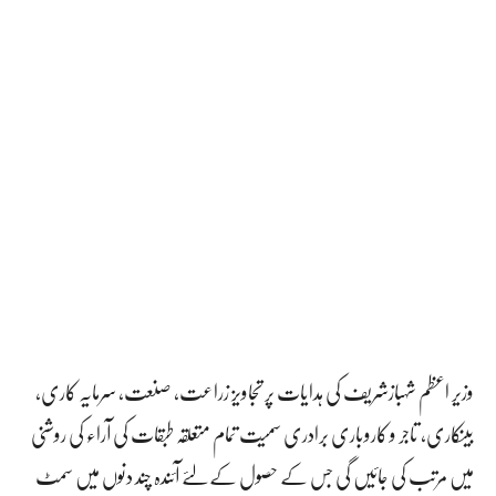
وزیر اعظم شہبازشریف کی ہدایات پر تجاویز زراعت، صنعت، سرمایہ کاری،
بینکاری، تاجر و کاروباری برادری سمیت تمام متعلقہ طبقات کی آراء کی روشنی
میں مرتب کی جائیں گی جس کے حصول کے لئے آئندہ چند دنوں میں سمٹ