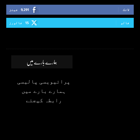
لائک
9,291
فینز
فالو
15
فالورز
ہمارے بارے میں
پرائیویسی پالیسی
ہمارے بارے میں
رابطہ کیجئے