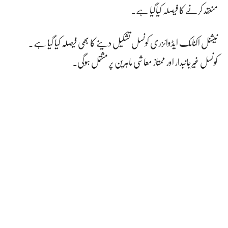
منعقد کرنے کا فیصلہ کیاگیا ہے۔
نیشنل اکنامک ایڈوائزری کونسل تشکیل دینے کا بھی فیصلہ کیا گیا ہے۔
کونسل غیرجانبدار اور ممتاز معاشی ماہرین پر مشتمل ہوگی۔