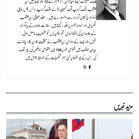
چیف کنٹینٹ ایڈیٹر ھیڈ لائن۔ جرنلزم کے 32 سالہ کیریئر میں زبیر
یعقوب جنگ گروپ آف کمپنیز، نوائے وقت گروپ، بزنس پلس، ڈیلی
ٹائمز اور پاکستان آبزرور سے وابستہ رہے ہیں۔ سینیئر صحافی زبیر یعقوب
انگریزی اور اردو جرنلزم پر ملکہ رکھتے ہیں۔ حالات حاضرہ کے پروگرامز
کے علاوہ ان کی ڈاکیومنٹری "تھر ایکسپریس" کو مقبولیت حاصل ہوئی۔
بتیس سالہ کیریئر کے دوران زبیر یعقوب نے بحیثیت فارن کارسپانڈنٹ
بیرون ممالک میں مجموعی طور پر 700 بین القوامی نمائشوں کی رپورٹنگ
کی۔ ان کے پورٹفولیو پر کئی اہم شخصیات کے انٹرویوز شامل ہیں
مزید خبریں