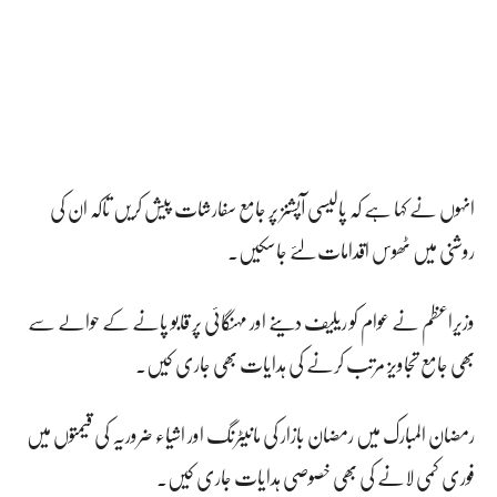
انہوں نے کہا ہے کہ پالیسی آپشنز پر جامع سفارشات پیش کریں تاکہ ان کی
روشنی میں ٹھوس اقدامات لئے جاسکیں۔
وزیراعظم نے عوام کو ریلیف دینے اور مہنگائی پر قابو پانے کے حوالے سے
بھی جامع تجاویز مرتب کرنے کی ہدایات بھی جاری کیں.
رمضان المبارک میں رمضان بازار کی مانیٹرنگ اور اشیاء ضروریہ کی قیمتوں میں
فوری کمی لانے کی بھی خصوصی ہدایات جاری کیں.