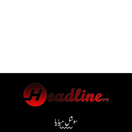
سوشل میڈیا