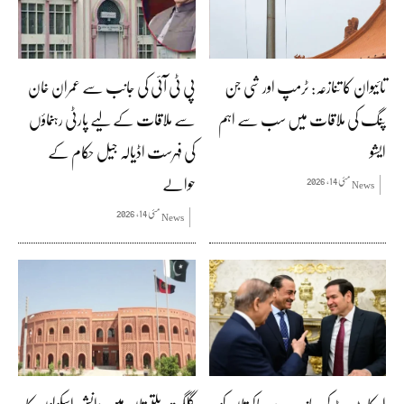
تائیوان کا تنازعہ: ٹرمپ اور شی جن
پی ٹی آئی کی جانب سے عمران خان
پنگ کی ملاقات میں سب سے اہم
سے ملاقات کے لیے پارٹی رہنماؤں
ایشو
کی فہرست اڈیالہ جیل حکام کے
حوالے
مئی 14, 2026
News
مئی 14, 2026
News