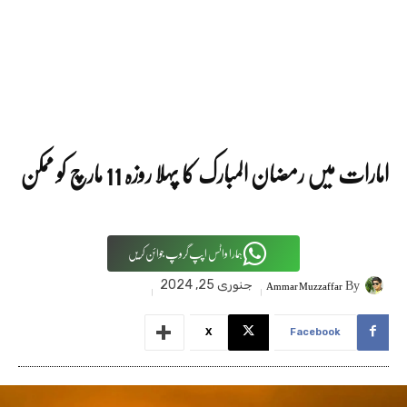
امارات میں رمضان المبارک کا پہلا روزہ 11 مارچ کو ممکن
ہمارا واٹس اپپ گروپ جوائن کریں
By
Ammar Muzzaffar
جنوری 25, 2024
X
Facebook