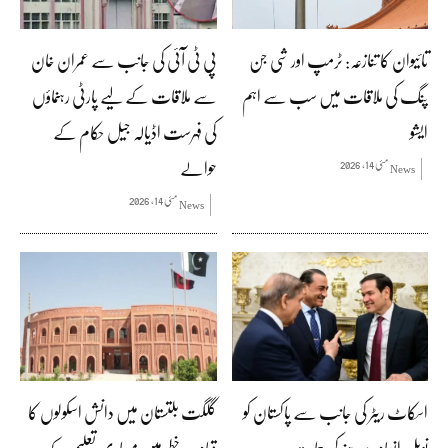
تائیوان کا تنازعہ: ٹرمپ اور شی جن
پی ٹی آئی کی جانب سے عمران خان
پنگ کی ملاقات میں سب سے اہم
سے ملاقات کے لیے پارٹی رہنماؤں
ایشو
کی فہرست اڈیالہ جیل حکام کے
حوالے
مئی 14, 2026
News
مئی 14, 2026
News
اسکاٹ ریٹر کی جانب سے پاکستان کو
گلگت بلتستان میں دانش اسکولوں کا