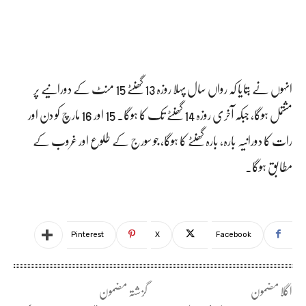
انہوں نے بتایا کہ رواں سال پہلا روزہ 13 گھنٹے 15 منٹ کے دورانیے پر
مشتمل ہوگا، جبکہ آخری روزہ 14 گھنٹے تک کا ہوگا۔ 15 اور 16 مارچ کو دن اور
رات کا دورانیہ بارہ، بارہ گھنٹے کا ہوگا، جو سورج کے طلوع اور غروب کے
مطابق ہوگا۔
Pinterest
X
Facebook
اگلا مضمون
گزشتہ مضمون