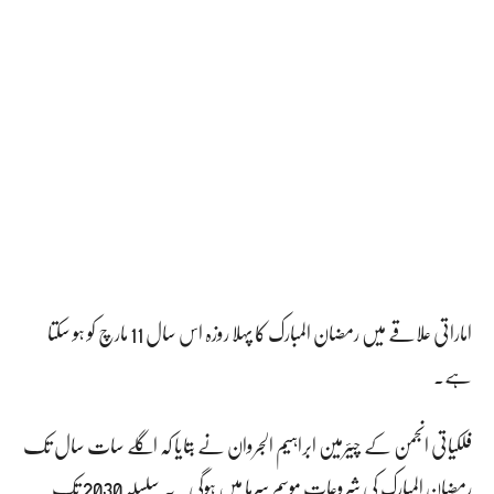
اماراتی علاقے میں رمضان المبارک کا پہلا روزہ اس سال 11 مارچ کو ہو سکتا
ہے۔
فلکیاتی انجمن کے چیئرمین ابراہیم الجروان نے بتایا کہ اگلے سات سال تک
رمضان المبارک کی شروعات موسم سرما میں ہوگی۔ یہ سلسلہ 2030 تک