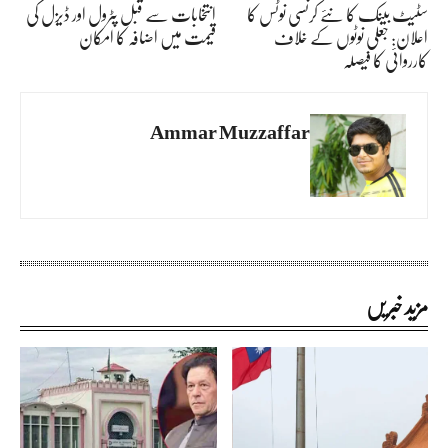
سٹیٹ بینک کا نئے کرنسی نوٹس کا
انتخابات سے قبل پٹرول اور ڈیزل کی
اعلان: جعلی نوٹوں کے خلاف
قیمت میں اضافہ کا امکان
کارروائی کا فیصلہ
Ammar Muzzaffar
مزید خبریں