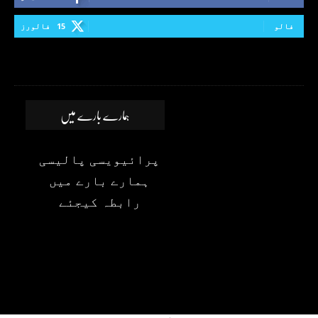
فالو
15
فالورز
ہمارے بارے میں
پرائیویسی پالیسی
ہمارے بارے میں
رابطہ کیجئے