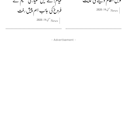
نوبل انعام دینے کی حمایت
قیام: خطے میں معیاری تعلیم کے
فروغ کی جانب اہم پیش رفت
مئی 14, 2026
News
مئی 14, 2026
News
- Advertisement -