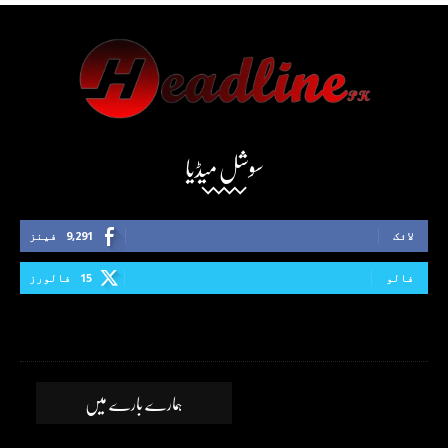
سوشل میڈیا
لائک
9,291
فینز
فالو
15
فالورز
ہمارے بارے میں