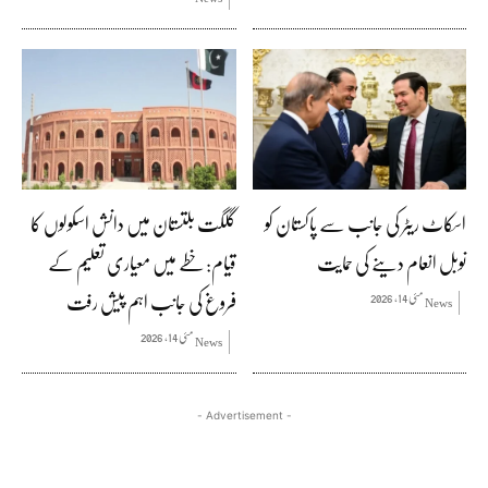
اسکاٹ ریٹر کی جانب سے پاکستان کو
گلگت بلتستان میں دانش اسکولوں کا
نوبل انعام دینے کی حمایت
قیام: خطے میں معیاری تعلیم کے
فروغ کی جانب اہم پیش رفت
مئی 14, 2026
News
مئی 14, 2026
News
- Advertisement -