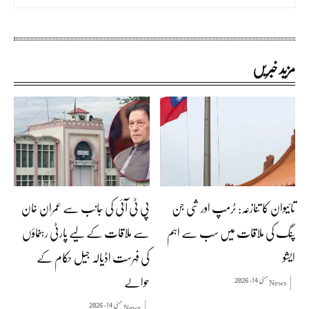
مزید خبریں
تائیوان کا تنازعہ: ٹرمپ اور شی جن
پی ٹی آئی کی جانب سے عمران خان
پنگ کی ملاقات میں سب سے اہم
سے ملاقات کے لیے پارٹی رہنماؤں
ایشو
کی فہرست اڈیالہ جیل حکام کے
حوالے
مئی 14, 2026
News
مئی 14, 2026
News