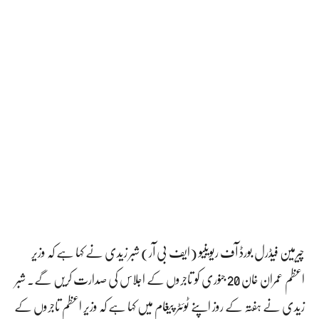
چیرمین فیڈرل بورڈ آف ریوینیو (ایف بی آر) شبر زیدی نے کہا ہے کہ وزیر
اعظم عمران خان 20 جنوری کو تاجروں کے اجلاس کی صدارت کریں گے۔ شبر
زیدی نے ہفتہ کے روز اپنے ٹوئٹر پیغام میں کہا ہے کہ وزیر اعظم تاجروں کے