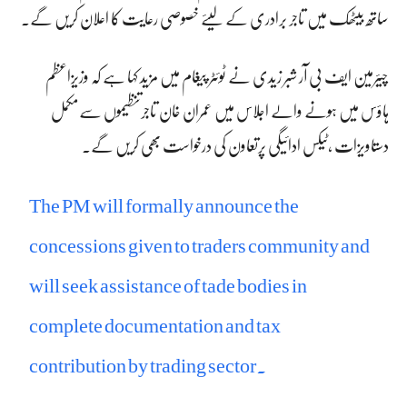
ساتھ بیٹھک میں تاجر برادری کے لیئے خصوصی رعایت کا اعلان کریں گے۔
چیئرمین ایف بی آر شبر زیدی نے ٹوئٹر پیغام میں مزید کہا ہے کہ وزیزاعظم
ہاؤس میں ہونے والے اجلاس میں عمران خان تاجرتنظیموں سےمکمل
دستاویزات ،ٹیکس ادائیگی پرتعاون کی درخواست بھی کریں گے۔
The PM will formally announce the
concessions given to traders community and
will seek assistance of tade bodies in
complete documentation and tax
contribution by trading sector.