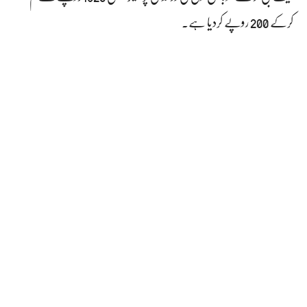
کرکے 200 روپے کردیا ہے۔