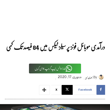
درآمدی موبائل فونز پر سیلز ٹیکس میں 84 فیصد تک کمی
ہمارا واٹس اپپ گروپ جوائن کریں
By
زورین زبیر
جنوری 17, 2020
X
Facebook