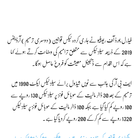
فیڈرل بورڈ آف ریوینیو نےجاری کردہ ٹیکس قوانین (دوسری ترمیم) آرڈیننس
2019 کے ذریعہ سیلز ٹیکس سے متعلق ترامیم کی وضاحت کرتے ہوئے کہا
ہے کہ اس اقدام سے ڈیجیٹل معیشت کو فروغ حاصل ہوگا۔
ایف بی آر کی جانب سے نویں شیڈول برائے سیلز ٹیکس ایکٹ 1990 میں
ترمیم کے بعد 30 ڈالر مالیت کے موبائل فونز پر سیلز ٹیکس 130 روپے سے
100 روپے کم کیا گیا ہے جبکہ 100 ڈالر مالیت کے موبائل فونز پر سیلز ٹیکس
1320 روپے سے کم کرکے 200 روپے کردیا گیا ہے۔
ریگیولیٹری قوانین کی خلاف ورزی، 5 بڑے بینکوں پر 21 کروڑ 91 لاکھ روپے