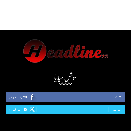
سوشل میڈیا
لائک
9,291
فینز
فالو
15
فالورز