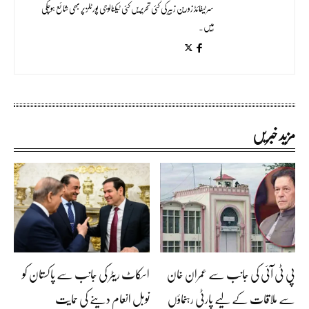
سرٹیفائڈ زورین زبیر کی کئی تحریریں کئی ٹیکنالوجی پورٹلز پر بھی شائع ہوچکی
ہیں۔
مزید خبریں
پی ٹی آئی کی جانب سے عمران خان
اسکاٹ ریٹر کی جانب سے پاکستان کو
سے ملاقات کے لیے پارٹی رہنماؤں
نوبل انعام دینے کی حمایت