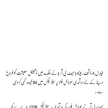
فیڈرل بورڈ آف ریونیو (ایف بی آر) نے ملک میں ڈیجیٹل معیشت کو فروغ
دینے کے لئے درآمدی موبائل فونز پر سیلز ٹیکس میں 84 فیصد کمی کردی
ہے۔
ایف بی آر نے موبائل فون کی درآمدی پر سیلز ٹیکس 1320 روپے سے کم