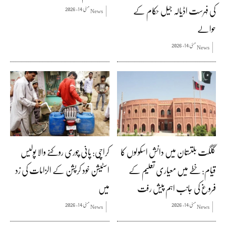
کی فہرست اڈیالہ جیل حکام کے
مئی 14, 2026
News
حوالے
مئی 14, 2026
News
گلگت بلتستان میں دانش اسکولوں کا
کراچی: پانی چوری روکنے والا پولیس
قیام: خطے میں معیاری تعلیم کے
اسٹیشن خود کرپشن کے الزامات کی زد
فروغ کی جانب اہم پیش رفت
میں
مئی 14, 2026
مئی 14, 2026
News
News