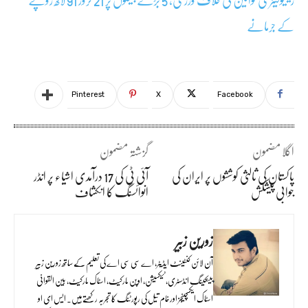
کے جرمانے
Pinterest
X
Facebook
اگلا مضمون
گزشتہ مضمون
پاکستان کی ثالثی کوششوں پر ایران کی
آئی ٹی کی 17 درآمدی اشیاء پر انڈر
جوابی پیشکش
انوائسنگ کا انکشاف
زورین زبیر
آن لائن کنٹینٹ ایڈیٹر، اے سی سی اے کی تعلیم کے ساتھ زورین زبیر
بینکینگ انڈسٹری، ٹیکسیشن، اوپن مارکیٹ، اسٹاک مارکیٹ، بین القوانی
اسٹاک ایکسچینجز اور خام تیل کی رپورٹنگ کا تجربہ رکھتے ہیں۔ ایس ای او