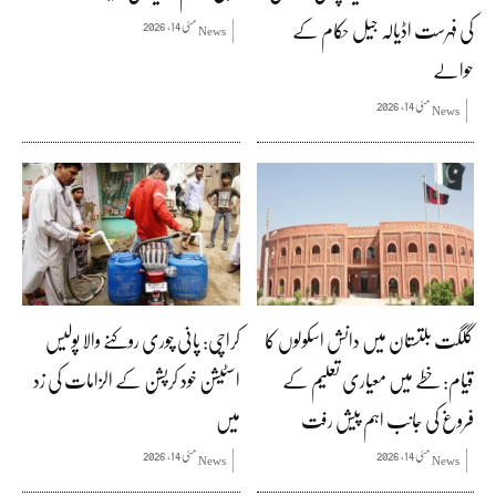
کی فہرست اڈیالہ جیل حکام کے
مئی 14, 2026
News
حوالے
مئی 14, 2026
News
گلگت بلتستان میں دانش اسکولوں کا
کراچی: پانی چوری روکنے والا پولیس
قیام: خطے میں معیاری تعلیم کے
اسٹیشن خود کرپشن کے الزامات کی زد
فروغ کی جانب اہم پیش رفت
میں
مئی 14, 2026
مئی 14, 2026
News
News