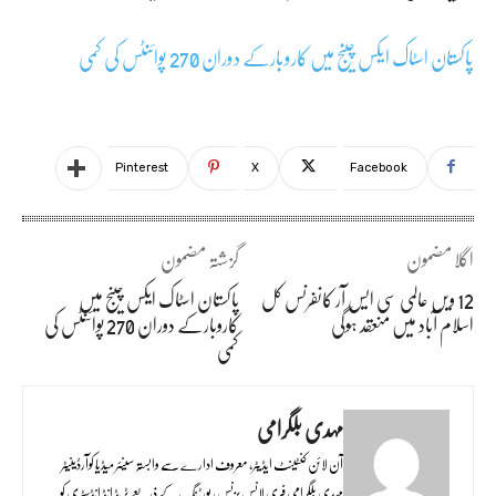
پاکستان اسٹاک ایکس چینج میں کاروبارکے دوران 270 پوائنٹس کی کمی
Pinterest
X
Facebook
اگلا مضمون
گزشتہ مضمون
12 ویں عالمی سی ایس آر کانفرنس کل
پاکستان اسٹاک ایکس چینج میں
اسلام آباد میں منعقد ہوگی
کاروبارکے دوران 270 پوائنٹس کی
کمی
مہدی بلگرامی
آن لائن کنٹینٹ ایڈیٹر، معروف ادارے سے وابستہ سینئر میڈیا کوآرڈینیٹر
مہدی بلگرامی فری لانس بزنس رپورٹنگ کے ذریعے ٹریڈ انڈ انڈسٹری کو