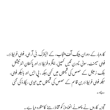
کاروبار کے دوران بینک آف پنجاب، کے الیکٹرک، ٹی آر جی، فوجی فرٹیلائزر،
فوجی سیمنٹ، سوئی نادرن گیس کمپنی، اینگرو فرٹیلائزر اور پاکستان انٹرنیشنل
بلک ٹرمینل کے حصص کی قیمتوں میں کمی جبکہ ، پی ایس او، بائیکو، فوجی،
حبکو، فوجی فرٹیلائزر بن قاسم کے حصص کی قیمتوں میں تیزی ریکارڈ کی گئی
ہے۔
تجزیہ کاروں نے چھوٹے انویسٹرز کو محتاط رہنے کامشورہ دیا ہے۔