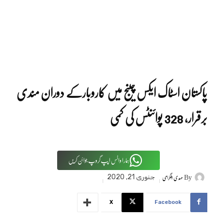
پاکستان اسٹاک ایکس چینج میں کاروبارکے دوران مندی
برقرار، 328 پوائنٹس کی کمی
ہمارا واٹس اپپ گروپ جوائن کریں
By
مہدی بلگرامی
جنوری 21, 2020
X
Facebook