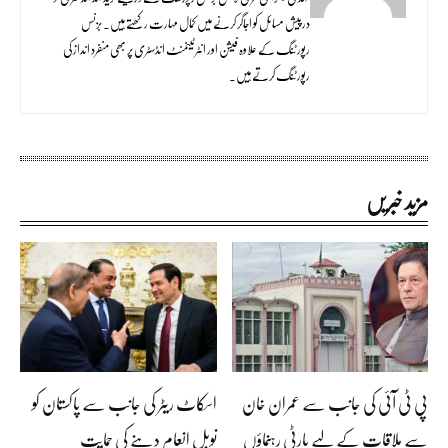
درپیش مسائل کو اجاگر کرنے میں کمال مہارت رکھتے ہیں۔ بزنس
رپورٹنگ کے علاوہ فیشن اور انٹرٹینمنٹ انڈسٹری پر بھی منفرد انداز کی
رپورٹنگ کرتے ہیں۔
مزید خبریں
پی ٹی آئی کی جانب سے عمران خان
اسکاٹ ریٹر کی جانب سے پاکستان کو
سے ملاقات کے لیے پارٹی رہنماؤں
نوبل انعام دینے کی حمایت