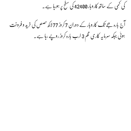
کی کمی کے ساتھ کاروبار 42400 کی سطح پر ہورہا ہے۔
آج بارہ بجے تک کاروبار کے دوران 7 کروڑ 77 لاکھ حصص کی خرید و فروخت
ہوئی جبکہ سرمایہ کاری حجم 3 ارب بارہ کروڑ روپے رہا ہے۔