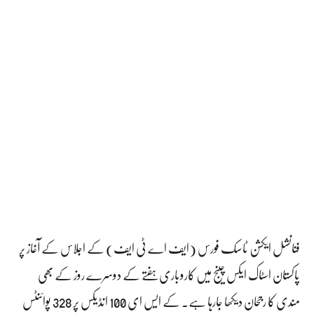
فنانشل ایکشن ٹاسک فورس (ایف اے ٹی ایف) کے اجلاس کے آغاز پر
پاکستان اسٹاک ایکس چینج میں کاروباری ہفتے کے دوسرے روز کے بھی
مندی کا رجحان دیکھا جارہا ہے۔ کے ایس ای 100 انڈیکس پر 328 پوائنٹس