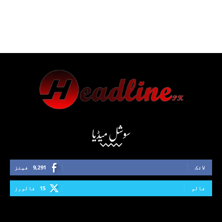
سوشل میڈیا
لائک
9,291
فینز
فالو
15
فالورز