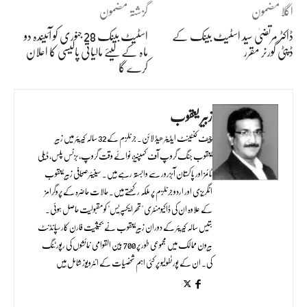
اگلا مضمون
گزشتہ مضمون
ڈاکٹر مرتضیٰ سید اسٹیٹ بینک کے
اسٹیٹ بینک 28 جنوری کو آئیندہ دو
ڈپٹی گورنر مقرر
ماہ کے لیئے مالیاتی پالیسی کا اعلان
کرے گا
زبیر یعقوب
چیف کنٹینٹ ایڈیٹر ھیڈ لائن۔ جرنلزم کے 32 سالہ کیریئر میں زبیر
یعقوب جنگ گروپ آف کمپنیز، نوائے وقت گروپ، بزنس پلس، ڈیلی
ٹائمز اور پاکستان آبزرور سے وابستہ رہے ہیں۔ سینیئر صحافی زبیر یعقوب
انگریزی اور اردو جرنلزم پر ملکہ رکھتے ہیں۔ حالات حاضرہ کے پروگرامز
کے علاوہ ان کی ڈاکیومنٹری "تھر ایکسپریس" کو مقبولیت حاصل ہوئی۔
بتیس سالہ کیریئر کے دوران زبیر یعقوب نے بحیثیت فارن کارسپانڈنٹ
بیرون ممالک میں مجموعی طور پر 700 بین القوامی نمائشوں کی رپورٹنگ
کی۔ ان کے پورٹفولیو پر کئی اہم شخصیات کے انٹرویوز شامل ہیں