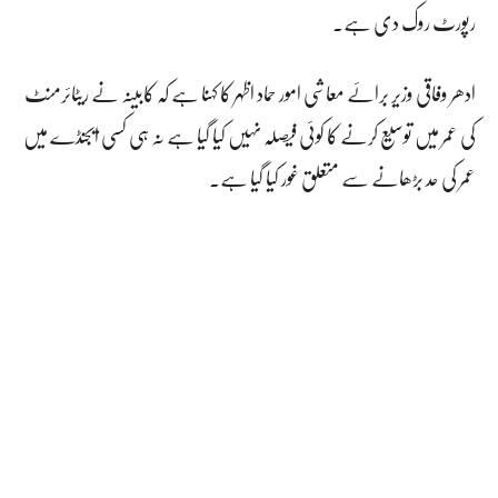
رپورٹ روک دی ہے۔
ادھر وفاقی وزیر برائے معاشی امور حماد اظہر کا کہنا ہے کہ کابینہ نے ریٹائرمنٹ
کی عمر میں توسیع کرنے کا کوئی فیصلہ نہیں کیا گیا ہے نہ ہی کسی ایجنڈے میں
عمر کی حد بڑھانے سے متعلق غور کیا گیا ہے۔