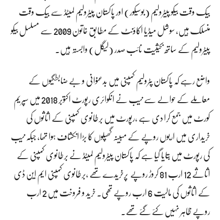
بیک وقت بیکو پیٹرولیم (بوسیکور) اور پاکستان پیٹرولیم لمیٹڈ سے بیک وقت
منسلک ہیں، سوشل میڈیا اکاؤنٹ کے مطابق خاتون 2009 سے مسلسل بیکو
پیٹرولیم کے ساتھ بحیثیت نائب صدر (لیگل) وابستہ ہیں۔
واضع رہے کہ پاکستان پٹرولیم کمپنی میں بدعنوانی و بے ضابطگیوں کے
معاملے کے حوالے سے نیب نے انکوائری رپورٹ اکتوبر 2018 میں سپریم
کورٹ میں جمع کرا دی ہے ،رپورٹ میں برطانوی کمپنی کے اثاثوں کی
خریداری میں اربوں روپے کے مبینہ گھپلوں کا بڑا انکشاف ہوا تھا، جبکہ نیب
کی رپورٹ میں بتایا گیا ہے کہ پاکستان پیٹرولیم لمیٹڈ نے برطانوی کمپنی کے
اثاثے 12 ارب 81 کروڑ روپے پرخریدے تھے ،برطانوی کمپنی ایم این ڈی
کے اثاثوں کی مالیت 6 ارب روپے تھی۔ خرید و فروخت میں 2 ارب
روپے ظاہر نہیں کئے گئے تھے۔