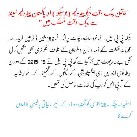
"خاتون بیک وقت بیکو پیٹرولیم (بوسیکور) اور پاکستان پیٹرولیم لمیٹڈ
سے بیک وقت منسلک ہیں”
جبکہ پی پی ایل نے خود ساختہ رپورٹ پر اثاثے 180 ملین ڈالر میں خریدے۔
مجرمانہ غفلت کے ذمہ داران و ملزمان کے خلاف انکوائری بھی مکمل کر لی
گئی ہے۔ رپورٹ میں کہا گیا ہے کہ پی پی ایل نے 16-2015 کے دوران
برطانوی ایم این ڈی ایکسپلوریشن کے اثاثوں کے تخمینے کے لئے برطانیہ
کے آر پی ایس گروپ کی خدمات حاصل کی تھیں۔
اسٹیٹ بینک 28 جنوری کو آئیندہ دو ماہ کے لیئے مالیاتی پالیسی کا اعلان
کرے گا