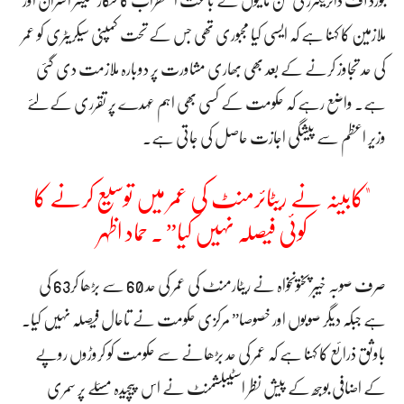
ملازمین کا کہنا ہے کہ ایسی کیا مجبوری تھی جس کے تحت کمپنی سیکریٹری کو عمر
کی حد تجاوز کرنے کے بعد بھی بھاری مشاورت پر دوبارہ ملازمت دی گئی
ہے۔ واضع رہے کہ حکومت کے کسی بھی اہم عہدے پر تقرری کے لئے
وزیر اعظم سے پیشگی اجازت حاصل کی جاتی ہے۔
"کابینہ نے ریٹائرمنٹ کی عمر میں توسیع کرنے کا
کوئی فیصلہ نہیں کیا” ۔ حماد اظہر
صرف صوبہ خیبر پختونخواہ نے ریٹارمنٹ کی عمر کی حد 60 سے بڑھا کر63 کی
ہے جبکہ دیگر صوبوں اور خصوصا” مرکزی حکومت نے تاحال فیصلہ نہیں کیا۔
باوثق ذرائع کا کہنا ہے کہ عمر کی حد بڑھانے سے حکومت کو کروڑوں روپے
کے اضافی بوجھ کے پیش نظر اسٹیبلشمنٹ نے اس پیچیدہ مسئلے پر سمری