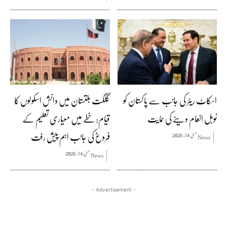
اسکاٹ ریٹر کی جانب سے پاکستان کو
گلگت بلتستان میں دانش اسکولوں کا
نوبل انعام دینے کی حمایت
قیام: خطے میں معیاری تعلیم کے
فروغ کی جانب اہم پیش رفت
مئی 14, 2026
News
مئی 14, 2026
News
- Advertisement -