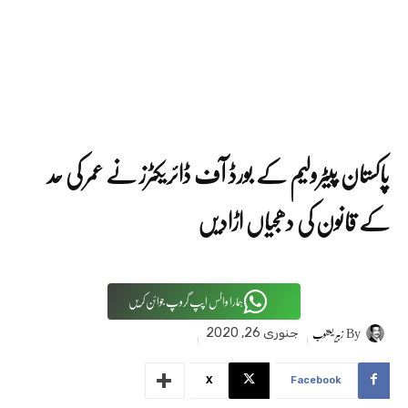
پاکستان پیٹرولیم کے بورڈ آف ڈائریکٹرز نے عمر کی حد
کے قانون کی دھجیاں اڑادیں
ہمارا واٹس اپپ گروپ جوائن کریں
By
زبیر یعقوب
جنوری 26, 2020
X
Facebook