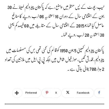
نیب رپورٹ کے پس منظر میں واضع رہے کہ پاکستان پیٹرولیم لمیٹڈ نے 30
جون کے اختتامی سال کے دوران 16 اعشاریہ 06 ارب روپے کا منافع
حاصل کیا تھا جو 2015 کے اختتامی سال کے مقابلے میں 60 فیصد کم یعنی
38 اعشاریہ 20 ارب روپے تھا۔
پاکستان پیٹرولیم کمپنی 5 جون 1950 کو قائم کی گئی تھی جس کی مصنوعات میں
پیٹرولیم، قدرتی گیس، موٹر فیول شامل ہیں جبکہ پی پی ایل میں ملازنین کی تعداد
2 ہزار 700 بتائی جاتی ہے۔
Pinterest
X
Facebook