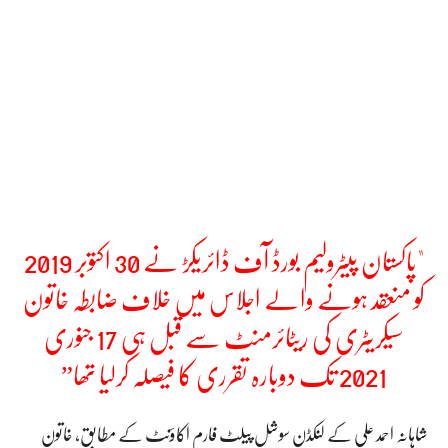
"پاکستان پیٹرولیم بورڈ آف ڈائریکڑ نے 30 اکتوبر 2019
کو منعقد ہونے والے اجلاس میں خلاف ضابطہ خاتون
سیکریٹری کی ریٹائرمنٹ سے قبل ہی 17 جنوری
2021 تک دوبارہ تقرری کا فیصلہ کرلیا تھا”
شاہانہ احمد علی کے لنکڈن سوشل پیلٹ فارم اکاؤنٹ کے مطابق، خاتون