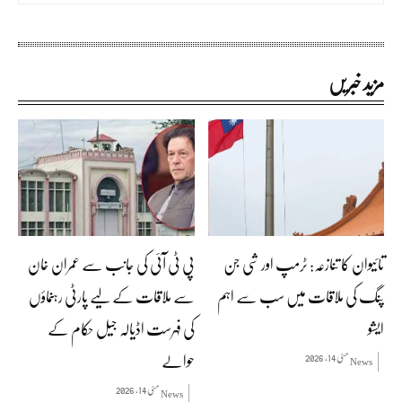
مزید خبریں
تائیوان کا تنازعہ: ٹرمپ اور شی جن
پی ٹی آئی کی جانب سے عمران خان
پنگ کی ملاقات میں سب سے اہم
سے ملاقات کے لیے پارٹی رہنماؤں
ایشو
کی فہرست اڈیالہ جیل حکام کے
حوالے
مئی 14, 2026
News
مئی 14, 2026
News