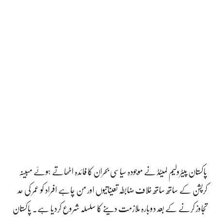
پاکستان پیٹرولیم لمیٹڈ نے موجودہ سیاسی بحران کا فائدہ اٹھاتے ہوئے مبینہ
کرپشن کے ساتھ ساتھ خلاف ضابطہ تعیناتیوں اور من چاہے افراد کو عمر کی حد
تجاوز کرنے کے بعد دوبارہ ملازمت دینے کا سلسلہ شروع کردیا ہے۔ پاکستان