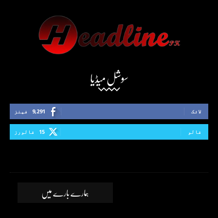
سوشل میڈیا
لائک
9,291
فینز
فالو
15
فالورز
ہمارے بارے میں