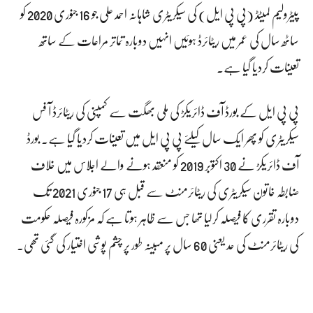
پیٹرولیم لمیٹڈ (پی پی ایل) کی سیکریٹری شاہانہ احمد علی جو 16 جنوری 2020 کو
ساٹھ سال کی عمر میں ریٹائرڈ ہوئیں انہیں دوبارہ تماتر مراعات کے ساتھ
تعینات کردیا گیا ہے۔
پی پی ایل کے بورڈ آف ڈائریکڑ کی ملی بھگت سے کمپنی کی ریٹائرڈ آ فس
سیکریٹری کو پھر ایک سال کیلئے پی پی ایل میں تعینات کردیا گیا ہے. بورڈ
آف ڈائریکڑ نے 30 اکتوبر 2019 کو منعقد ہونے والے اجلاس میں خلاف
ضابطہ خاتون سیکریٹری کی ریٹائرمنٹ سے قبل ہی 17 جنوری 2021 تک
دوبارہ تقرری کا فیصلہ کرلیا تھا جس سے ظاہر ہوتا ہے کہ مزکورہ فیصلہ حکومت
کی ریٹائرمنٹ کی حد یعنی 60 سال پر مبینہ طور پر چشم پوشی اختیار کی گئی تھی.