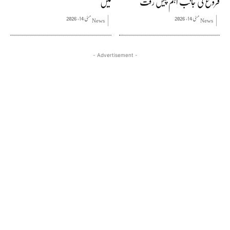
فروغ کی جانب اہم پیش رفت
میں
مئی 14, 2026
مئی 14, 2026
News
News
- Advertisement -