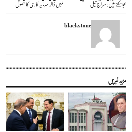
بچاسکتے ہیں: سراج تیلی
ملین ڈالر سرمایہ کاری کا حصول
blackstone
مزید خبریں