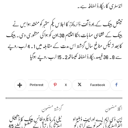
انڈسٹری کا ریکارڈ اضافہ ہے۔
نیشنل بینک کے بورڈ آف ڈائریکٹرز کا اجلاس یکم ستمبر کو منعقد ہوا جس نے
بینک کے ششماہی حسابات جنکا اختتام 30 جون کو ہوا کی منظوری دی۔ بینک
کا بعد از ٹیکس منافع سال گزشتہ اس مدت کے مقابلہ میں 1۔ 4 ارب روپے
سے 8۔ 36 فیصد ریکارڈ اضافہ کیساتھ 2۔ 15 ارب روپے ہوگیا
Pinterest
X
Facebook
اگلا مضمون
گزشتہ مضمون
این ڈی ایم اے اورایف ڈبلیو او
ٹیلی نار مائیکرو فنانس بینک کا ڈیجیٹل
انفرااسٹرکچر کی تعمیر نو سے کراچی کو
اسٹریٹجی کی ترقی کے تسلسل کیلئے 45