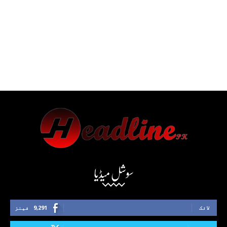
سوشل میڈیا
لائک
9,291
فینز