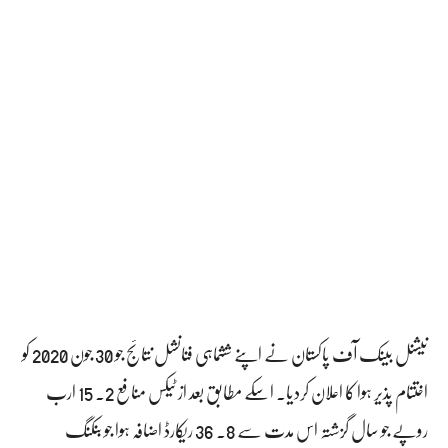
نیشنل بینک آف پاکستان نے اپنے ششماہی فنانشل نتائج جو 30 جون 2020 کو
اختتام پذیر ہوا کا اعلان کردیا۔ اسکے مطابق بعد از ٹیکس منافع 2۔ 15 ارب
روپے جو سال گزشتہ اس مدت سے 8۔ 36 ریکارڈ اضافہ ہوا جو بنکنگ