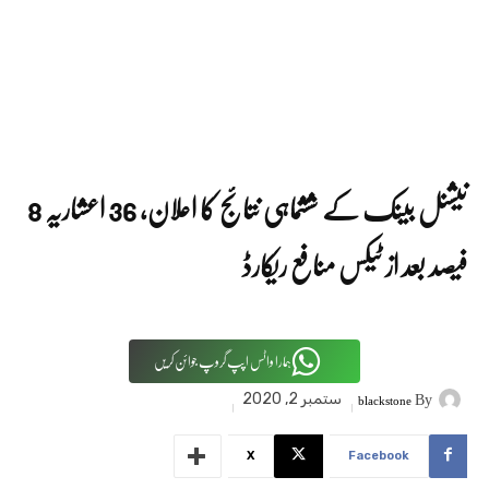
نیشنل بینک کے ششماہی نتائج کا اعلان، 36 اعشاریہ 8
فیصد بعد از ٹیکس منافع ریکارڈ
ہمارا واٹس اپپ گروپ جوائن کریں
By
blackstone
ستمبر 2, 2020
X
Facebook