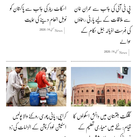
پی ٹی آئی کی جانب سے عمران خان
اسکاٹ ریٹر کی جانب سے پاکستان کو
سے ملاقات کے لیے پارٹی رہنماؤں
نوبل انعام دینے کی حمایت
کی فہرست اڈیالہ جیل حکام کے
مئی 14, 2026
News
حوالے
مئی 14, 2026
News
گلگت بلتستان میں دانش اسکولوں کا
کراچی: پانی چوری روکنے والا پولیس
قیام: خطے میں معیاری تعلیم کے
اسٹیشن خود کرپشن کے الزامات کی زد