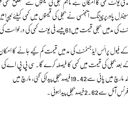
کی قیمتوں میں 61 پیسے فی یونٹ کمی کا امکان ہے تاہم بجلی کی قیمتوں سے متعلق حتمی 
۔ سینٹرل پاورپرچیزنگ ایجنسی نے بجلی کی قیمتوں میں کمی کیلئے نیپرا
قیمت میں61پیسے فی یونٹ کمی کی درخواست کی گئی ہے۔
 کے بعد مارچ 2021 کے فیول پرائس ایڈجسٹمنٹ کی مد میں قیمت کم کیے جانے کا ام
اعت کے بعد بجلی کی قیمت میں کمی کا فیصلہ کرے گا۔سی پی پی اے 
درخواست میں کہا گیا ہے کہ مارچ میں پانی سے19.42فیصدبجلی پیداکی گئی، مارچ میں