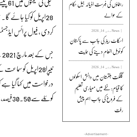
بجلی 
رہنماؤں کی فہرست اڈیالہ جیل حکام
28اپریل کو کیا جائے گا
کے حوالے
کردی ، فیول پرائس ایڈجسٹمنٹ کی مدمیں بجلی 
News
مئی 14, 2026
اسکاٹ ریٹر کی جانب سے پاکستان
کو نوبل انعام دینے کی حمایت
جس
نیپرا28اپریل کو سم
News
مئی 14, 2026
گلگت بلتستان میں دانش اسکولوں
کا قیام: خطے میں معیاری تعلیم
کوئلےسے30.50فیصد،فرنس آئل سے2.62فیصدبجلی پیداہوئی۔
کے فروغ کی جانب اہم پیش
رفت
-Advertisement-