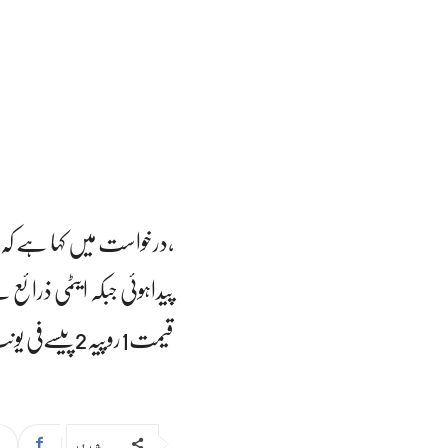
قیمت1روپیہ2پیسےفی یونٹ رہی۔
شیئر