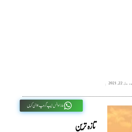
ل 22, 2021
ہمارا واٹس اپپ گروپ جوائن کریں
تازہ ترین