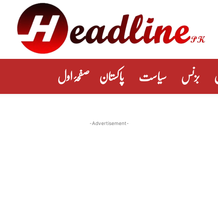
بزنس
سیاست
پاکستان
صفحۂ اول
-Advertisement-