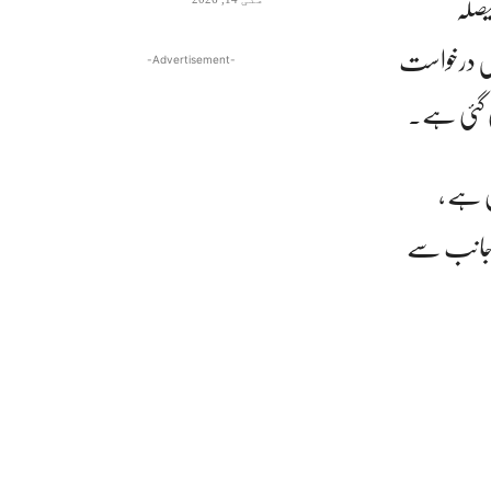
فیصلہ
 میں درخواست
-Advertisement-
کان ہے ،
کی جانب سے