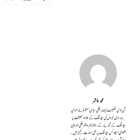
محمد حاشر
آن لائن کنٹینٹ ایڈیٹر، ملکی سیاسی منظر نامے اور ان
سے جڑی خبروں کی رپورٹنگ کے علاوہ معیشت پر
رپورٹنگ کے تجربے کے ساتھ ایم حاشر ملکی اور بین
القوامی اسپورٹس رپورٹنگ پر بھی مہارت رکھتے ہیں۔
ورلڈ آبزرور پر ایم حاشر کی کئی تحریریں سائع ہوئی ہیں۔