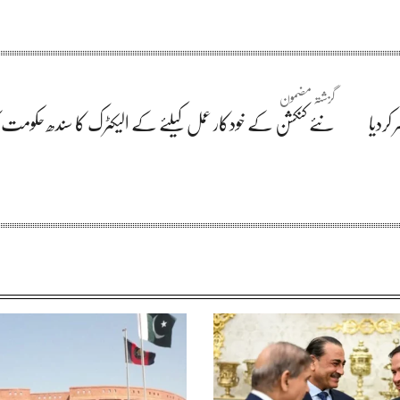
گزشتہ مضمون
کردیا
نئے کنکشن کے خودکار عمل کیلئے کے الیکٹرک کا سندھ حکومت کی