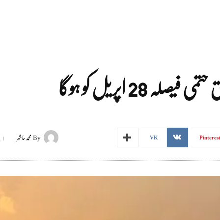
28 اپریل کو ہوگا
By
محمد حاشر
اپری
VK
Pinteres