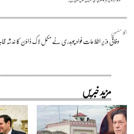
اگلا مضمون
وفاقی وزیر اطلاعات فواد چوہدری نے مکمل لاک ڈاؤن کا خدشہ ظاہر 
مزید خبریں