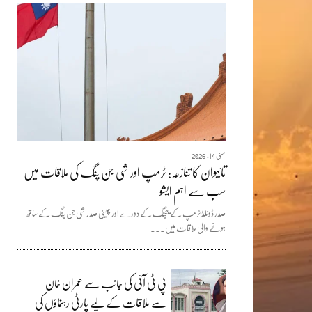
مئی 14, 2026
تائیوان کا تنازعہ: ٹرمپ اور شی جن پنگ کی ملاقات میں
سب سے اہم ایشو
صدر ڈونلڈ ٹرمپ کے بیجنگ کے دورے اور چینی صدر شی جن پنگ کے ساتھ
ہونے والی ملاقات میں...
پی ٹی آئی کی جانب سے عمران خان
سے ملاقات کے لیے پارٹی رہنماؤں کی