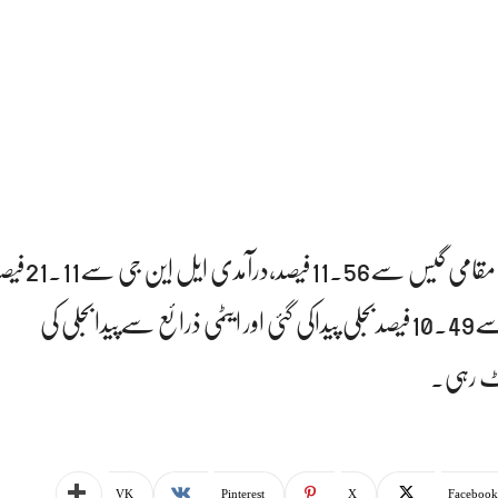
،درخواست میں کہا ہے کہ مقامی 
پیداہوئی جبکہ ایٹمی ذرائع سے10.49فیصدبجلی پیداکی گئی اور ایٹمی ذرائع سےپیدابجلی کی
VK
Pinterest
X
Facebook