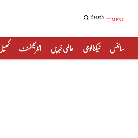
Search
MENU
سائنس
ٹیکنالوجی
عالمی خبریں
انٹرٹینمنٹ
کھیل