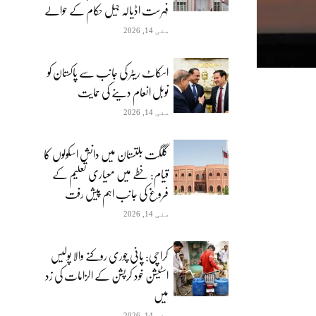
فہرست اڈیالہ جیل حکام کے حوالے
مئی 14, 2026
اسکاٹ ریٹر کی جانب سے پاکستان کو
نوبل انعام دینے کی حمایت
مئی 14, 2026
گلگت بلتستان میں دانش اسکولوں کا
قیام: خطے میں معیاری تعلیم کے
فروغ کی جانب اہم پیش رفت
مئی 14, 2026
کراچی: پانی چوری روکنے والا پولیس
اسٹیشن خود کرپشن کے الزامات کی زد
میں
مئی 14, 2026