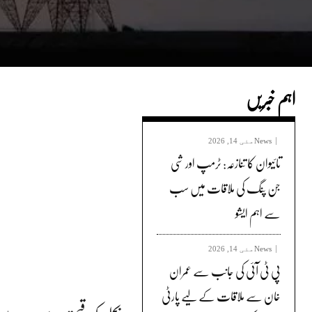
اہم خبریں
News
مئی 14, 2026
تائیوان کا تنازعہ: ٹرمپ اور شی
جن پنگ کی ملاقات میں سب
سے اہم ایشو
News
مئی 14, 2026
پی ٹی آئی کی جانب سے عمران
خان سے ملاقات کے لیے پارٹی