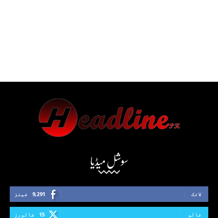
سوشل میڈیا
لائک
9,291
فینز
فالو
15
فالورز