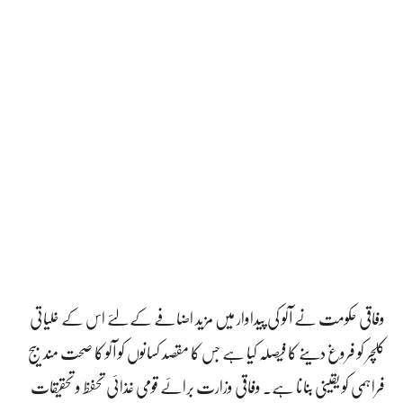
وفاقی حکومت نے آلو کی پیداوار میں مزید اضافے کے لئے اس کے خلیاتی
کلچر کو فروغ دینے کا فیصلہ کیا ہے جس کا مقصد کسانوں کو آلو کا صحت مند بیج
فراہمی کو یقینی بنانا ہے۔ وفاقی وزارت برائے قومی غذائی تحفظ و تحقیقات