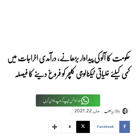
حکومت کا آلو کی پیداوار بڑھانے، درآمدی اخراجات میں
کمی کیلئے خلیاتی ٹیکنالوجی کلچر کو فروغ دینے کا فیصلہ
ہمارا واٹس اپپ گروپ جوائن کریں
By
زبیر یعقوب
مئی 22, 2021
X
Facebook