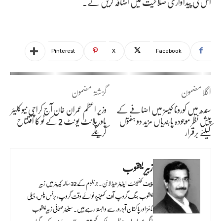
اس کی پیداواری صلاحیت میں اضافہ کریں گے۔
Pinterest
X
Facebook
اگلا مضمون
گزشتہ مضمون
سندھ میں کورونا کیسز میں اضافے کے
وزیر اعظم عمران خان آج کراچی نیوکلیئر
پیش نظر موجودہ پابندیاں مزید دو ہفتوں
پاور پلانٹ یو نٹ 2 کے ٹو کا افتتاح
کیلئے برقرار
کرینگے
زبیر یعقوب
چیف کنٹینٹ ایڈیٹر ھیڈ لائن۔ جرنلزم کے 32 سالہ کیریئر میں زبیر
یعقوب جنگ گروپ آف کمپنیز، نوائے وقت گروپ، بزنس پلس، ڈیلی
ٹائمز اور پاکستان آبزرور سے وابستہ رہے ہیں۔ سینیئر صحافی زبیر یعقوب