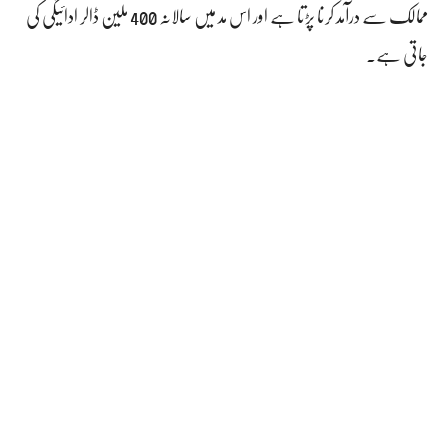
ممالک سے درآمد کرنا پڑتا ہے اور اس مد میں سالانہ 400 ملین ڈالر ادائیگی کی
جاتی ہے۔