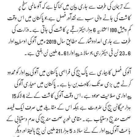
کے ترجمان کی طرف سے جاری بیان میں کہا گیا ہے کہ آلو عالمی سطح پر
کاشت کی جانے والی سب سے نقدآور فصل ہے جو پاکستان میں اس وقت
کم وبیش 188 اعشاریہ 6 ہزار ہیکٹر رقبے پر کاشت کی جاتی ہے۔وزارت کی
طرف سے جاری اعدادوشمار کے مطابق سال 2019ءمیں آلو کی اوسط پیداوار
23.6 ٹن فی ہیکٹر رہی جو سالانہ پیداوار 4.61 ملین ٹن بنتی ہے۔
آلو کی فصل کا بیماری سے پاک بیج کی فراہمی پاکستان میں آلو کی پیداوار کو محدود
کرنے میں بڑی حد تک رکاوٹ بن رہا ہے۔ پاکستان میں معیاری آلو کی
پیداواری صلاحیت موجود ہے ، اس وقت آلو کی کاشت کے لئے 4 لاکھ 15
ہزار میگاٹن بیج کی ضرورت ہے جبکہ اس کے مقابلے میں صرف ایک فیصد
صحت مند بیج دستیاب ہے۔ مقامی طورپر صحت مند بیج کی عدم دستیابی کے
باعث آلو کی پیداوار کے لئے سالانہ 5 ہزار 211 ملین ٹن بیج ہالینڈ اور دیگر