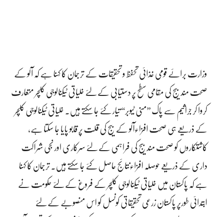
وزارت برائے قومی غذائی تحفظ و تحقیقات کے ترجمان کا کہنا ہے کہ آلو کے
صحت مند بیج کی مقامی سطح پر دستیابی کے لئے خلیاتی ٹیکنالوجی کلچر متعارف
کروا کر جراثیم سے پاک ”منی ٹیوبر“ تیار کئے جا سکتے ہیں۔ خلیاتی ٹیکنالوجی کلچر
کے ذریعے ہی صحت افزاءآلو کے بیج کی قلت پر قابو پایا جا سکتا ہے،
کاشتکاروں کو صحت مند بیج کی فراہمی کے لئے سرکاری اور نجی شراکت
داری کے ذریعے حوصلہ افزاءنتائج حاصل کئے جا سکتے ہیں۔ ترجمان کا کہنا
ہے کہ پاکستان میں خلیاتی ٹیکنالوجی کلچر کے فروغ کے لئے حکومت نے
ابتدائی طورپر پاکستان زرعی تحقیقاتی کونسل کو اس منصوبے کے لئے