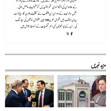
انگریزی اور اردو جرنلزم پر ملکہ رکھتے ہیں۔ حالات حاضرہ کے پروگرامز
کے علاوہ ان کی ڈاکیومنٹری "تھر ایکسپریس" کو مقبولیت حاصل ہوئی۔
بتیس سالہ کیریئر کے دوران زبیر یعقوب نے بحیثیت فارن کارسپانڈنٹ
بیرون ممالک میں مجموعی طور پر 700 بین القوامی نمائشوں کی رپورٹنگ
کی۔ ان کے پورٹفولیو پر کئی اہم شخصیات کے انٹرویوز شامل ہیں
مزید خبریں