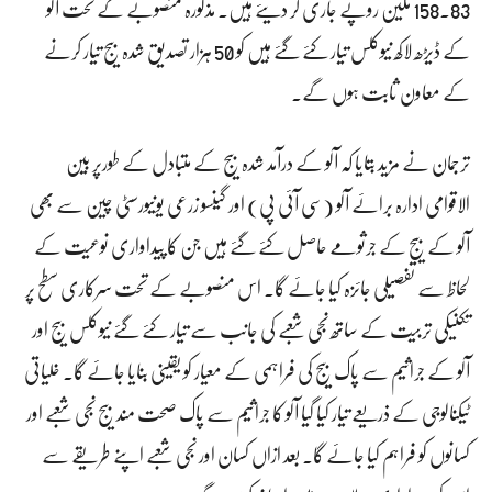
158.83 ملین روپے جاری کر دیئے ہیں۔ مذکورہ منصوبے کے تحت آلو
کے ڈیڑھ لاکھ نیوکلس تیار کئے گئے ہیں کو 50 ہزار تصدیق شدہ بیج تیار کرنے
کے معاون ثابت ہوں گے۔
ترجمان نے مزید بتایا کہ آلو کے درآمد شدہ بیج کے متبادل کے طورپر بین
الاقوامی ادارہ برائے آلو (سی آئی پی) اور گینسو زرعی یونیورسٹی چین سے بھی
آلو کے بیج کے جرثومے حاصل کئے گئے ہیں جن کا پیداواری نوعیت کے
لحاظ سے تفصیلی جائزہ کیا جائے گا۔ اس منصوبے کے تحت سرکاری سطح پر
تکنیکی تربیت کے ساتھ نجی شعبے کی جانب سے تیار کئے گئے نیوکلس بیج اور
آلو کے جراثیم سے پاک بیج کی فراہمی کے معیار کو یقینی بنایا جائے گا۔ خلیاتی
ٹیکنالوجی کے ذریعے تیار کیا گیا آلو کا جراثیم سے پاک صحت مند بیج نجی شعبے اور
کسانوں کو فراہم کیا جائے گا۔ بعد ازاں کسان اور نجی شعبے اپنے طریقے سے