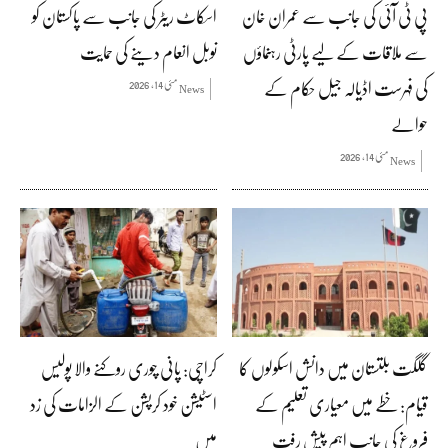
پی ٹی آئی کی جانب سے عمران خان
اسکاٹ ریٹر کی جانب سے پاکستان کو
سے ملاقات کے لیے پارٹی رہنماؤں
نوبل انعام دینے کی حمایت
کی فہرست اڈیالہ جیل حکام کے
مئی 14, 2026
News
حوالے
مئی 14, 2026
News
گلگت بلتستان میں دانش اسکولوں کا
کراچی: پانی چوری روکنے والا پولیس
قیام: خطے میں معیاری تعلیم کے
اسٹیشن خود کرپشن کے الزامات کی زد
فروغ کی جانب اہم پیش رفت
میں