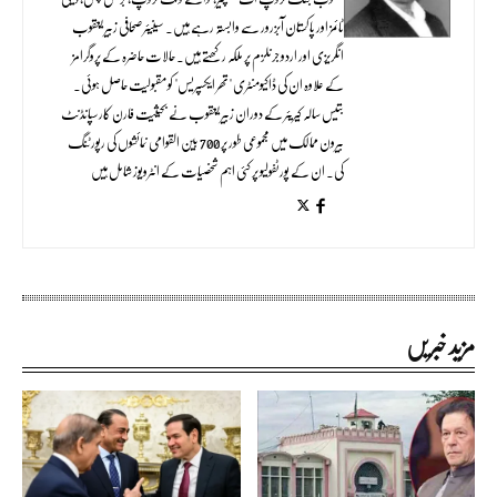
ٹائمز اور پاکستان آبزرور سے وابستہ رہے ہیں۔ سینیئر صحافی زبیر یعقوب
انگریزی اور اردو جرنلزم پر ملکہ رکھتے ہیں۔ حالات حاضرہ کے پروگرامز
کے علاوہ ان کی ڈاکیومنٹری "تھر ایکسپریس" کو مقبولیت حاصل ہوئی۔
بتیس سالہ کیریئر کے دوران زبیر یعقوب نے بحیثیت فارن کارسپانڈنٹ
بیرون ممالک میں مجموعی طور پر 700 بین القوامی نمائشوں کی رپورٹنگ
کی۔ ان کے پورٹفولیو پر کئی اہم شخصیات کے انٹرویوز شامل ہیں
مزید خبریں