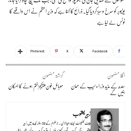
یوٹیوبر کو سرخ و سبز کردیا گیا۔ ذرائع کا کہنا ہے کہ وزیر اعظم نے اس واقعے کا
نوٹس لے لیا ہے
Pinterest
X
Facebook
اگلا مضمون
گزشتہ مضمون
سندھ کے مذید وزراء نیب کے مہمان
موبائل فون پیکیجزختم ہونے کا امکان
بنیں گے
زبیر یعقوب
چیف کنٹینٹ ایڈیٹر ھیڈ لائن۔ جرنلزم کے 32 سالہ کیریئر میں زبیر
یعقوب جنگ گروپ آف کمپنیز، نوائے وقت گروپ، بزنس پلس، ڈیلی