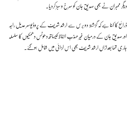
دیگر ممبران نے بھی صدیق جان کو سرخ و سبز کردیا۔
ذرائع کا کہنا ہے کہ گزشتہ دو برس سے ارشد شریف کے پروڈیوسر عدیل راجہ
اور صدیق جان کے درمیان غیر مہذب الفاظ کیساتھ دھونس دھمکیوں کا سلسلہ
جاری تھا بعدازاں ارشد شریف بھی اس لڑائی میں شامل ہوگئے۔