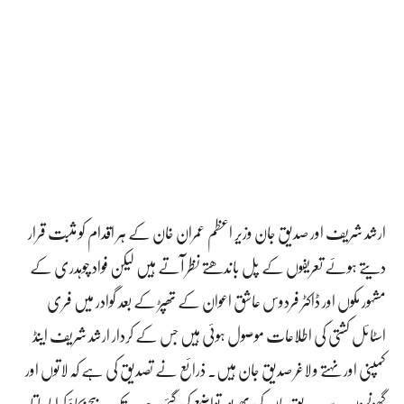
ارشد شریف اور صدیق جان وزیر اعظم عمران خان کے ہر اقدام کو مثبت قرار
دیتے ہوئے تعریفوں کے پل باندھتے نظر آتے ہیں لیکن فواد چوہدری کے
مشہور مکوں اور ڈاکٹر فردوس عاشق اعوان کے تھپڑ کے بعد گوادر میں فری
اسٹائل کشتی کی اطلاعات موصول ہوئی ہیں جس کے کردار ارشد شریف اینڈ
کمپنی اور نہتے و لاغر صدیق جان ہیں۔ ذرائع نے تصدیق کی ہے کہ لاتوں اور
گھونسوں سے صدیق جان کی بھرپور تواضع کی گئی، جب تک بیچ بچاؤ کرایا جاتا،