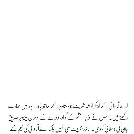
اے آر وائی کے اینکر ارشد شریف جو دستاویز کے ساتھ پاور پلے میں مہارت
رکھتے ہیں۔ انہوں نے وزیر اعظم کے گوادر دورے کے دوران یوٹیوبر صدیق
جان کی دھلائی کردی۔ ارشد شریف ہی نہیں بلکہ اے آر وائی کی ٹیم کے