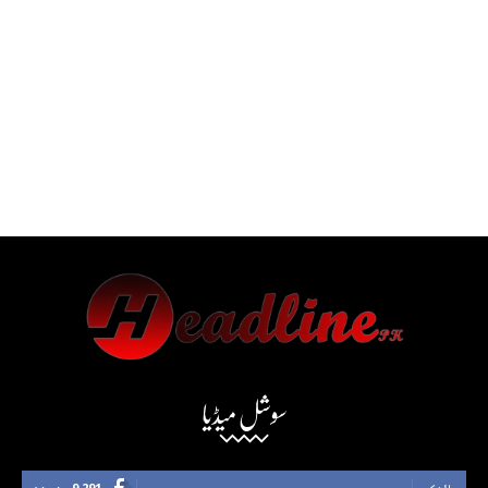
سوشل میڈیا
لائک
9,291
فینز