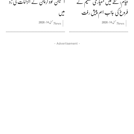
قیام: خطے میں معیاری تعلیم کے
اسٹیشن خود کرپشن کے الزامات کی زد
فروغ کی جانب اہم پیش رفت
میں
مئی 14, 2026
مئی 14, 2026
News
News
- Advertisement -