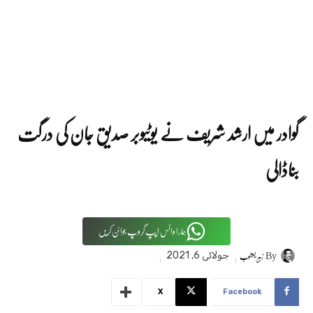
گوادر میں ارشد شریف نے یوٹیوبر صدیق جان کی درگت
بناڈالی
ہمارا واٹس اپپ گروپ جوائن کریں
By
زبیر یعقوب
جولائی 6, 2021
X
Facebook