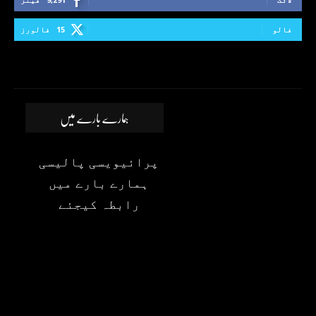
فالو
15
فالورز
ہمارے بارے میں
پرائیویسی پالیسی
ہمارے بارے میں
رابطہ کیجئے