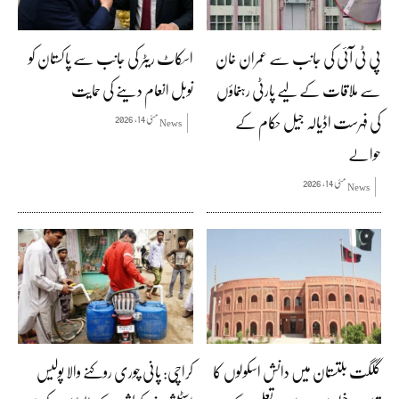
پی ٹی آئی کی جانب سے عمران خان
اسکاٹ ریٹر کی جانب سے پاکستان کو
سے ملاقات کے لیے پارٹی رہنماؤں
نوبل انعام دینے کی حمایت
کی فہرست اڈیالہ جیل حکام کے
مئی 14, 2026
News
حوالے
مئی 14, 2026
News
گلگت بلتستان میں دانش اسکولوں کا
کراچی: پانی چوری روکنے والا پولیس