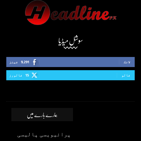
سوشل میڈیا
لائک
9,291
فینز
فالو
15
فالورز
ہمارے بارے میں
پرائیویسی پالیسی