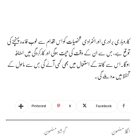
کاروباری برادری اور انفرادی شخصیات کو اس اقدام سے خوب فائدہ پہنچنے کی
توقع ہے، جس سے ان کے وقت کی بچت ہوگی اور کارکردگی میں اضافہ
ہوگا۔اس سے کاغذ کے استعمال میں بھی کمی آئے گی جس سے ماحول کے
تحفظ میں مدد ملے گی۔
Pinterest
X
Facebook
اگلا مضمون
گزشتہ مضمون