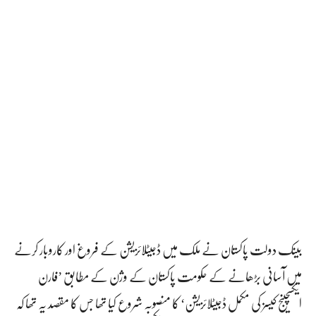
بینک دولت پاکستان نے ملک میں ڈجیٹلائزیشن کے فروغ اور کاروبار کرنے
میں آسانی بڑھانے کے حکومت پاکستان کے وژن کے مطابق ’فارن
ایکسچینج کیسز کی مکمل ڈجیٹلائزیشن‘ کا منصوبہ شروع کیا تھا جس کا مقصد یہ تھا کہ