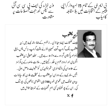
بی ایم جی کے تمام 15 امیدوار کراچی
وزیر خزانہ کی ایف پی سی سی آئی
چیمبر کے انتخابات میں بلا مقابلہ
سے ٹیکس اور بجٹ اصلاحات پر
کامیاب
مشاورت
زبیر یعقوب
چیف کنٹینٹ ایڈیٹر ھیڈ لائن۔ جرنلزم کے 32 سالہ کیریئر میں زبیر
یعقوب جنگ گروپ آف کمپنیز، نوائے وقت گروپ، بزنس پلس، ڈیلی
ٹائمز اور پاکستان آبزرور سے وابستہ رہے ہیں۔ سینیئر صحافی زبیر یعقوب
انگریزی اور اردو جرنلزم پر ملکہ رکھتے ہیں۔ حالات حاضرہ کے پروگرامز
کے علاوہ ان کی ڈاکیومنٹری "تھر ایکسپریس" کو مقبولیت حاصل ہوئی۔
بتیس سالہ کیریئر کے دوران زبیر یعقوب نے بحیثیت فارن کارسپانڈنٹ
بیرون ممالک میں مجموعی طور پر 700 بین القوامی نمائشوں کی رپورٹنگ
کی۔ ان کے پورٹفولیو پر کئی اہم شخصیات کے انٹرویوز شامل ہیں