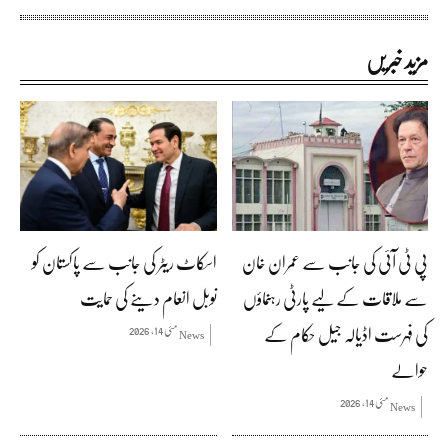
مزید خبریں
پی ٹی آئی کی جانب سے عمران خان
اسکاٹ ریٹر کی جانب سے پاکستان کو
سے ملاقات کے لیے پارٹی رہنماؤں
نوبل انعام دینے کی حمایت
کی فہرست اڈیالہ جیل حکام کے
مئی 14, 2026
News
حوالے
مئی 14, 2026
News