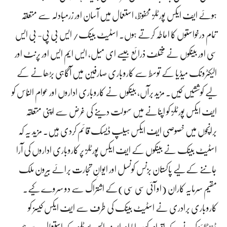
ہوئے ایف ایکس پورٹلز محفوظ، استعمال میں آسان اور زرمبادلہ سے متعلقہ
تمام درخواستوں کا احاطہ کرتے ہوں۔ اسٹیٹ بینک/ ایس بی پی- بی ایس
سی اور بینکوں نے مختلف ذرائع جیسے ای میل، ایس ایم ایس اور پرنٹ اور
الیکٹرونک میڈیا کے توسط سے کاروباری صارفین میں آگاہی بڑھانے کے
لیے کوششیں کیں۔ مزید برآں، بینکوں نے کاروباری اداروں اور عوام النّاس کو
ایف ایکس پورٹلز کو اپنانے میں سہولت دینے کی غرض سے اپنی متعلقہ
برانچوں میں خصوصی ایف ایکس ہیلپ ڈیسک قائم کردی ہیں۔ مزید یہ کہ
اسٹیٹ بینک نے بینکوں کے ایف ایکس پورٹلز پر کاروباری اداروں کی آرا
جاننے کے لیے پاکستان بزنس کونسل اور ایوانِ تجارت برائے بیرون ملک
مقیم سرمایہ کاران (او آئی سی سی)کے اشتراک سے دو سروے کیے۔
کاروباری برادری نے اسٹیٹ بینک کی طرف سے ایف ایکس کیسز کو
ڈجیٹلائز کرنے کے اقدام کو سراہا اور ایف ایس پورٹلز کے استعمال سے جو