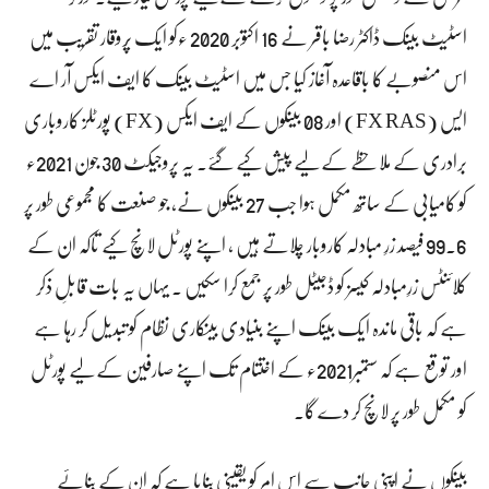
اسٹیٹ بینک ڈاکٹر رضا باقر نے 16 اکتوبر 2020 ءکو ایک پُروقار تقریب میں
اس منصوبے کا باقاعدہ آغاز کیا جس میں اسٹیٹ بینک کا ایف ایکس آر اے
ایس (FX RAS) اور 08 بینکوں کے ایف ایکس (FX) پورٹلز کاروباری
برادری کے ملاحظے کے لیے پیش کیے گئے۔ یہ پروجیکٹ 30 جون 2021ء
کو کامیابی کے ساتھ مکمل ہوا جب 27 بینکوں نے، جو صنعت کا مجموعی طور پر
99.6 فیصد زرِ مبادلہ کاروبار چلاتے ہیں ، اپنے پورٹل لانچ کیے تاکہ ان کے
کلائنٹس زرِمبادلہ کیسز کو ڈجیٹل طور پر جمع کرا سکیں ۔ یہاں یہ بات قابلِ ذکر
ہے کہ باقی ماندہ ایک بینک اپنے بنیادی بینکاری نظام کو تبدیل کر رہا ہے
اور توقع ہے کہ ستمبر2021ء کے اختتام تک اپنے صارفین کے لیے پورٹل
کو مکمل طور پر لانچ کر دے گا۔
بینکوں نے اپنی جانب سے اس امر کو یقینی بنایا ہے کہ ان کے بنائے