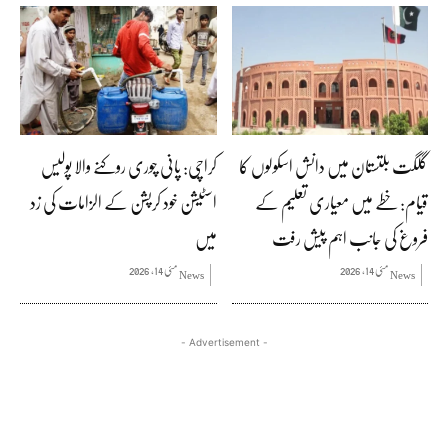
گلگت بلتستان میں دانش اسکولوں کا
کراچی: پانی چوری روکنے والا پولیس
قیام: خطے میں معیاری تعلیم کے
اسٹیشن خود کرپشن کے الزامات کی زد
فروغ کی جانب اہم پیش رفت
میں
مئی 14, 2026
مئی 14, 2026
News
News
- Advertisement -