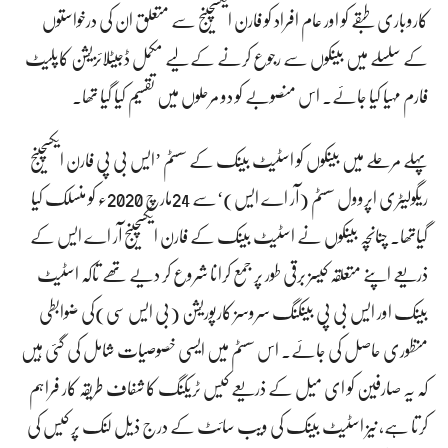
کاروباری طبقے کو اور عام افراد کو فارن ایکسچینج سے متعلق ان کی درخواستوں
کے سلسلے میں بینکوں سے رجوع کرنے کے لیے مکمل ڈجیٹلائزیشن کاپلیٹ
فارم مہیا کیا جائے۔ اس منصوبے کو دو مرحلوں میں تقسیم کیا گیا تھا۔
پہلے مرحلے میں بینکوں کو اسٹیٹ بینک کے سسٹم ’ایس بی پی فارن ایکسچینج
ریگولیٹری اپروول سسٹم (آر اے ایس)‘سے 24مارچ 2020ء کو منسلک کیا
گیاتھا۔ چنانچہ بینکوں نے اسٹیٹ بینک کے فارن ایکسچینج آر اے ایس کے
ذریعے اپنے متعلقہ کیسز برقی طور پر جمع کرانا شروع کر دیے تھے تاکہ اسٹیٹ
بینک اور ایس بی پی بینکنگ سروسز کارپوریشن (بی ایس سی)کی ضوابطی
منظوری حاصل کی جائے۔ اس سسٹم میں ایسی خصوصیات شامل کی گئی ہیں
کہ یہ صارفین کو ای میل کے ذریعے کیس ٹریکنگ کا شفاف طریقہ کار فراہم
کرتا ہے، نیز اسٹیٹ بینک کی ویب سائٹ کے درج ذیل لنک پر کیس کی