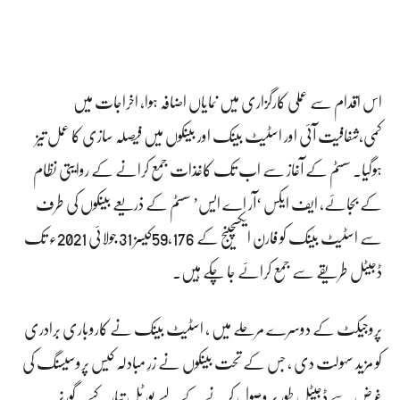
اس اقدام سے عملی کارگزاری میں نمایاں اضافہ ہوا، اخراجات میں
کمی،شفافیت آئی اور اسٹیٹ بینک اور بینکوں میں فیصلہ سازی کا عمل تیز
ہوگیا۔ سسٹم کے آغاز سے اب تک کاغذات جمع کرانے کے روایتی نظام
کے بجائے، ایف ایکس ‘آر اے ایس’ سسٹم کے ذریعے بینکوں کی طرف
سے اسٹیٹ بینک کو فارن ایکسچینج کے 59,176کیسز 31 جولائی 2021ء تک
ڈجیٹل طریقے سے جمع کرائے جا چکے ہیں۔
پروجیکٹ کے دوسرے مرحلے میں ، اسٹیٹ بینک نے کاروباری برادری
کو مزید سہولت دی ، جس کے تحت بینکوں نے زرِ مبادلہ کیس پروسیسنگ کی
غرض سے ڈجیٹل طور پر وصول کرنے کے لیے پورٹل تیار کیے۔ گورنر