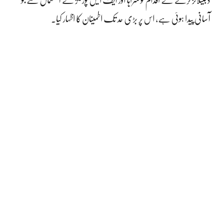
آسانی پیدا ہوئی ہے، اس پر بڑی حد تک اطمینان کا اظہار کیا۔