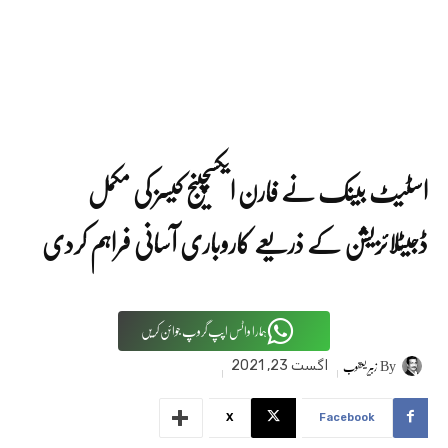
اسٹیٹ بینک نے فارن ایکسچینج کیسز کی مکمل
ڈجیٹلائزیشن کے ذریعے کاروباری آسانی فراہم کردی
ہمارا واٹس اپپ گروپ جوائن کریں
By
زبیر یعقوب
اگست 23, 2021
X
Facebook