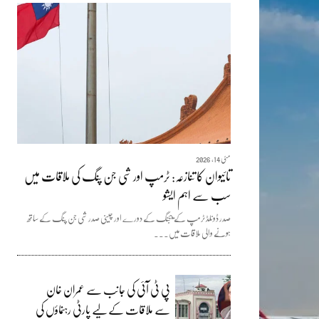
مئی 14, 2026
تائیوان کا تنازعہ: ٹرمپ اور شی جن پنگ کی ملاقات میں
سب سے اہم ایشو
صدر ڈونلڈ ٹرمپ کے بیجنگ کے دورے اور چینی صدر شی جن پنگ کے ساتھ
ہونے والی ملاقات میں...
پی ٹی آئی کی جانب سے عمران خان
سے ملاقات کے لیے پارٹی رہنماؤں کی