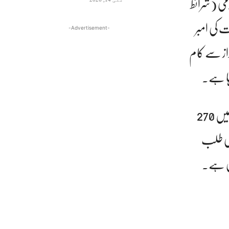
یں نرمی (شرائط
 کی امبر
-Advertisement-
از سے کام
ہا ہے۔
پابندیوں کی نرمی سے اپنی ہم آہنگی لانے کے لئے ایئرلائن اپنے نیٹ ورک کے 29 شہروں میں 270
 کی طلب
ری ہے۔