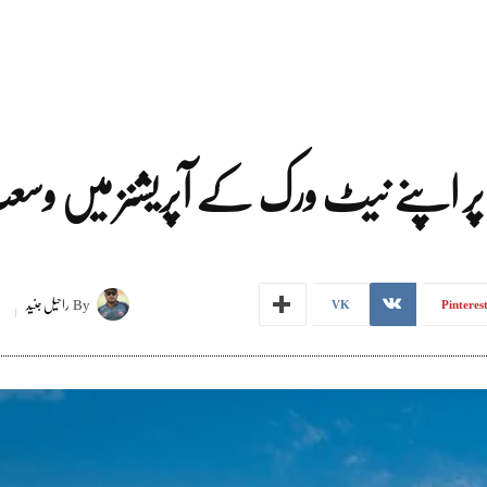
 پر اپنے نیٹ ورک کے آپریشنز میں وسع
By
راحیل جنید
ا
VK
Pinteres