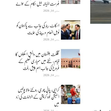
فہرست اڈیالہ جیل حکام کے حوالے
مئی 14, 2026
اسکاٹ ریٹر کی جانب سے پاکستان کو
نوبل انعام دینے کی حمایت
مئی 14, 2026
گلگت بلتستان میں دانش اسکولوں کا
قیام: خطے میں معیاری تعلیم کے
فروغ کی جانب اہم پیش رفت
مئی 14, 2026
کراچی: پانی چوری روکنے والا پولیس
اسٹیشن خود کرپشن کے الزامات کی زد
میں
مئی 14, 2026