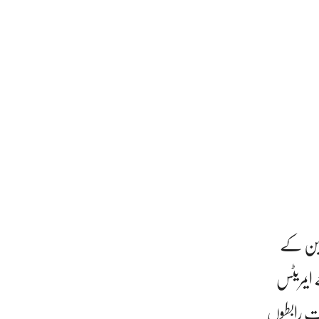
 کے ساتھ ڈربن کے
 ایمریٹس
ظت رابطوں