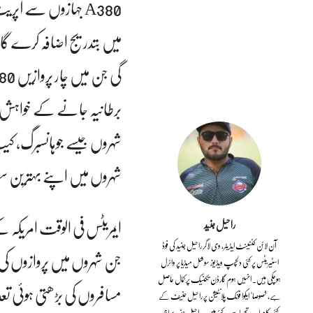
A380 جہازوں سے آپر
میں بتدریج اضافہ کرے گا او
گی جن میں چار پروازیں A380 جہازوں سے آپریٹ کی جائیں گی۔
برطانیہ جانے کے خواہش 
شہروں جیسے جوہانسبرگ، کیپ 
شہروں میں اپنے بہترین س
راحیل جنید
آن لائن کنٹینٹ ایڈیٹر، وی لاگر راحیل جنید کی فوڈ
جن شہروں میں پروازوں کی 
اسٹیریٹس پر کئی دلچسپ ویڈیوز سوشل میڈیا پر وائرل
ہوچکی ہیں۔ انہیں ہوم گارڈن تکنیک پر کمال حاصل
مسافروں کی بڑھتی ہوئی تع
ہے، خصوصا" ایکوا فونک پلانٹیشن پر راحیل حنیف کے
کئی کامیاب تجربات کئے ہیں۔ راحیل جنید سماجی