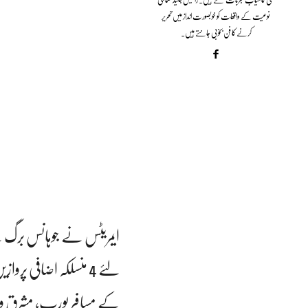
نوعیت کے واقعات کو خوبصورت انداز میں تحریر
کرنے کا فن بخوبی جانتے ہیں۔
لئے 4 منسلکہ اضافی پ
کے مسافر یورپ، مشرق وسطی