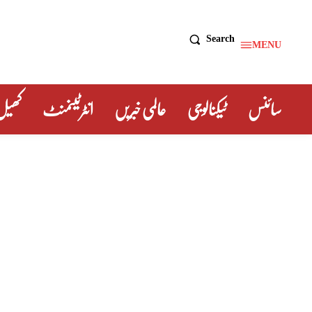
Search
MENU
سائنس
ٹیکنالوجی
عالمی خبریں
انٹرٹینمنٹ
کھیل