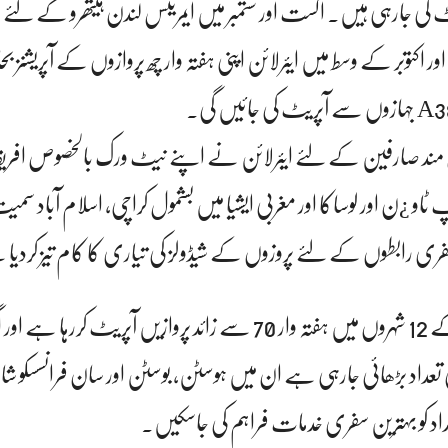
یٹ کی جارہی ہیں۔ اگست اور ستمبر میں ایمریٹس لندن ہیتھرو کے لئے اپ
ر اکتوبر کے وسط میں ایئرلائن اپنی ہفتہ وار چھ پروازوں کے آپریشنز 
مند صارفین کے لئے ایئرلائن نے اپنے نیٹ ورک بالخصوص افری
ٹاو ¿ن اور لوساکا اور مغربی ایشیا میں بشمول کراچی، اسلام آباد سمیت
فری رابطوں کے لئے پروزوں کے شیڈولز کی تیاری کا کام تیز کردی
ایمریٹس فی الوقت امریکہ کے 12 شہروں میں ہفتہ وار 70 سے زائد پروازیں آپریٹ 
تعداد بڑھائی جارہی ہے ان میں ہوسٹن، بوسٹن اور سان فرانسسکو شام
داد کو بہترین سفری خدمات فراہم کی جاسکیں۔