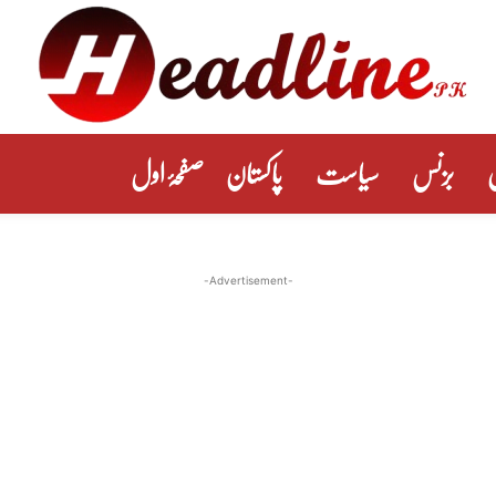
بزنس
سیاست
پاکستان
صفحۂ اول
-Advertisement-