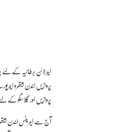
پروازیں اور گلاسگو کے لئ
آج سے ایمریٹس لندن ہیتھ