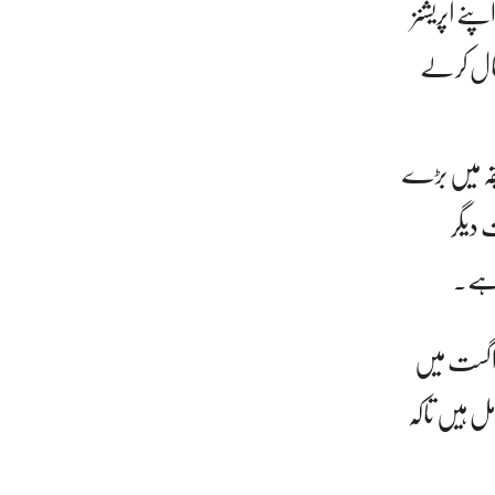
نے آپریشنز
بحال کرلے
قہ میں بڑے
 دیگر
ا ہے۔
کررہا ہے اور اگست میں
ل ہیں تاکہ