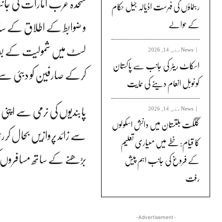
رہنماؤں کی فہرست اڈیالہ جیل حکام
و ضوابط کے اطلاق کے سات
کے حوالے
لسٹ میں شمولیت کے بعد 
News
مئی 14, 2026
اسکاٹ ریٹر کی جانب سے پاکستان
کرکے صارفین کو دبئی سے 
کو نوبل انعام دینے کی حمایت
News
مئی 14, 2026
گلگت بلتستان میں دانش اسکولوں
سے زائد پروازیں بحال کرر
کا قیام: خطے میں معیاری تعلیم
بڑھنے کے ساتھ مسافروں ک
کے فروغ کی جانب اہم پیش
رفت
-Advertisement-