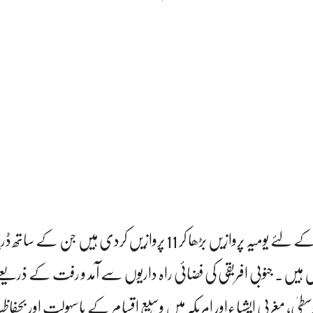
ایمریٹس نے جوہانس برگ کے لئے یومیہ پروازیں بڑھا کر 11 پروازیں کردی ہیں جن
روازیں ہیں۔ جنوبی افریقی کی فضائی راہ داریوں سے آمد و رفت کے ذریعے
ٰ، مغربی ایشیاءاور امریکہ میں وسیع اقسام کے باسہولت اور بحفا