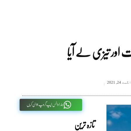
ت اور تیزی لے آیا
گست 24, 2021
ہمارا واٹس اپپ گروپ جوائن کریں
تازہ ترین