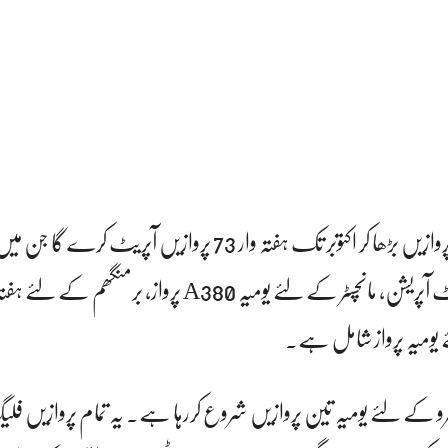
ایئرلائن برطانیہ کے لئے پروازیں بڑھا کر اکتوبر تک ہفتہ وار 73 پروازیں آپریٹ کر
ے یومیہ پرواز شامل ہے۔
رو کے لئے یومیہ تین پروازیں شروع کررہا ہے۔ یہ تمام پروازیں