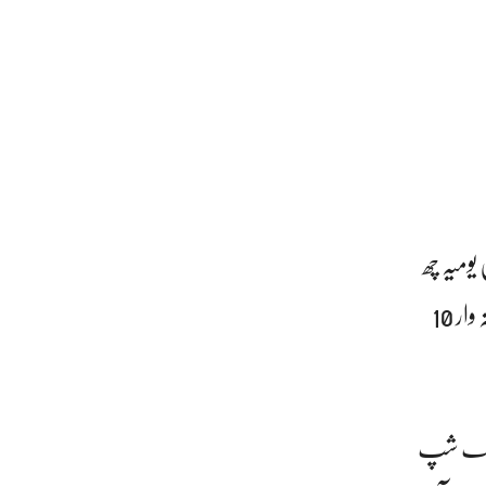
ے گا جن میں یومیہ چھ
پروازیں لندن ہیتھرو ایئرپورٹ آپریشن، مانچسٹر کے لئے یومیہ A380 پرواز، برمنگھم کے لئے ہفتہ وار 10
 فلیگ شپ