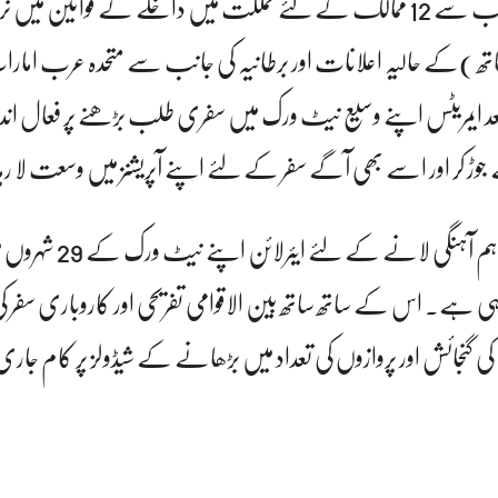
متحدہ عرب امارات کی جانب سے 12 ممالک کے لئے مملکت میں داخلے کے قوانین م
ھ )کے حالیہ اعلانات اور برطانیہ کی جانب سے متحدہ عرب امارات
ایمریٹس اپنے وسیع نیٹ ورک میں سفری طلب بڑھنے پر فعال اند
جوڑ کر اور اسے بھی آگے سفر کے لئے اپنے آپریشنز میں وسعت لا ر
ہی ہے۔ اس کے ساتھ ساتھ بین الاقوامی تفریحی اور کاروباری سفر
ی گنجائش اور پروازوں کی تعداد میں بڑھانے کے شیڈولز پر کام جا