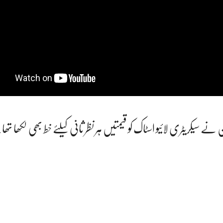
سیکریٹری لائیو اسٹاک کو قیمتیں ہر نظر ثانی کیلئے خط بھی لکھا تھا