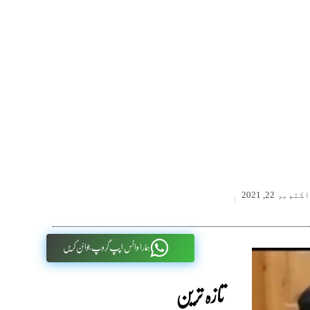
اکتوبر 22, 2021
ہمارا واٹس اپپ گروپ جوائن کریں
تازہ ترین