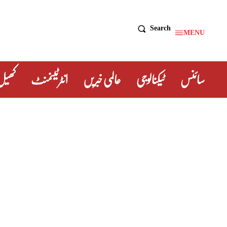
Search
MENU
سائنس
ٹیکنالوجی
عالمی خبریں
انٹرٹینمنٹ
کھیل