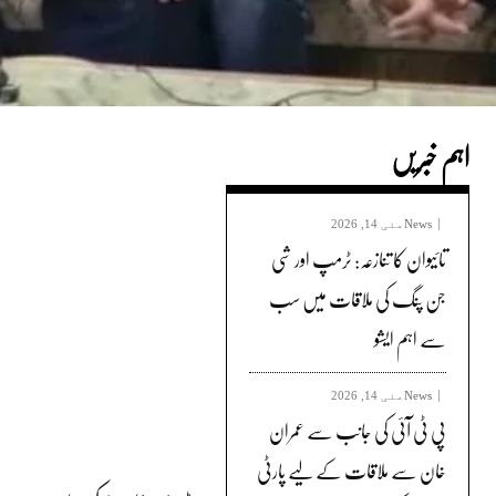
اہم خبریں
News
مئی 14, 2026
تائیوان کا تنازعہ: ٹرمپ اور شی
جن پنگ کی ملاقات میں سب
سے اہم ایشو
News
مئی 14, 2026
پی ٹی آئی کی جانب سے عمران
خان سے ملاقات کے لیے پارٹی