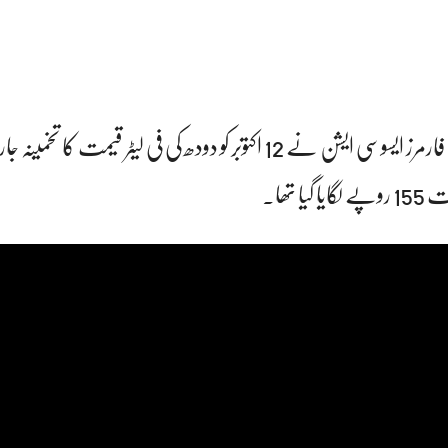
واضع رہے کہ ڈیری کیٹل فارمرز ایسوسی ایشن نے 12 اکتوبر کو دودھ کی فی لیٹر قیمت کا 
 تھا۔