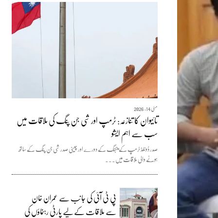
مئی 14, 2026
تائیوان کا تنازعہ: ٹرمپ اور شی جن پنگ کی ملاقات میں
سب سے اہم ایشو
صدر ڈونلڈ ٹرمپ کے بیجنگ کے دورے اور چینی صدر شی جن پنگ کے ساتھ
ہونے والی ملاقات میں...
پی ٹی آئی کی جانب سے عمران خان
سے ملاقات کے لیے پارٹی رہنماؤں کی