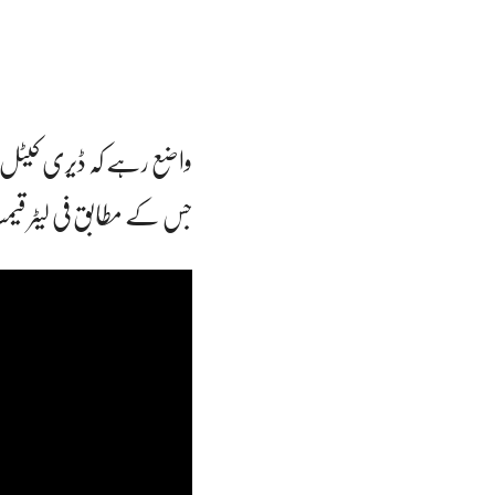
جس کے مطابق فی لیٹر قیمت 155 روپے لگایا گیا