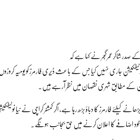
کے صدر شاکرعمرگجر نے کہا ہے کہ
نوٹیفکیشن جاری نہیں کیا جس کے باعث ڈیری فارمرز کو یومیہ کروڑوں
فکیشن کے مطابق شہری نقصان میں نظر آرہے ہیں۔
ھانے کیلئے فارمرز کا دباؤ بڑھ رہا ہے، اگر کمشنر کراچی نے نیا نوٹیفک
ں ازخود اضافے کا اعلان کرنے میں حق بجانب ہونگے۔