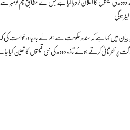
ودھ کی قیمتوں کا اعلان کردیا گیا ہے جس کے مطابق یکم نومبر سے
بیان میں کہا ہے کہ سندھ حکومت سے ہم نے بارہا درخواست کی کہ 
اگت پر نظر ثانی کرتے ہوئے تازہ دودھ کی نئی قیمتوں کا تعین کیا جائ