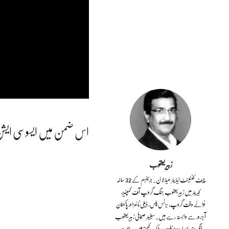
اس ضمن میں ایسوسی ایشن نے 
زبیر یعقوب
چیف کنٹینٹ ایڈیٹر ھیڈ لائن۔ جرنلزم کے 32 سالہ
کیریئر میں زبیر یعقوب جنگ گروپ آف کمپنیز،
نوائے وقت گروپ، بزنس پلس، ڈیلی ٹائمز اور پاکستان
آبزرور سے وابستہ رہے ہیں۔ سینیئر صحافی زبیر یعقوب
انگریزی اور اردو جرنلزم پر ملکہ رکھتے ہیں۔ حالات