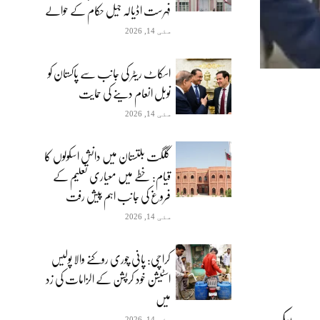
فہرست اڈیالہ جیل حکام کے حوالے
مئی 14, 2026
اسکاٹ ریٹر کی جانب سے پاکستان کو
نوبل انعام دینے کی حمایت
مئی 14, 2026
گلگت بلتستان میں دانش اسکولوں کا
قیام: خطے میں معیاری تعلیم کے
فروغ کی جانب اہم پیش رفت
مئی 14, 2026
کراچی: پانی چوری روکنے والا پولیس
اسٹیشن خود کرپشن کے الزامات کی زد
میں
مئی 14, 2026