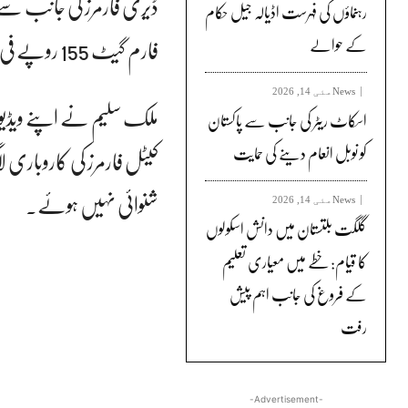
ڈیری فارمرز کی جانب سے د
رہنماؤں کی فہرست اڈیالہ جیل حکام
فارم گیٹ 155 روپے فی لیٹر ہوگی
کے حوالے
News
مئی 14, 2026
ملک سلیم نے اپنے ویڈیو 
اسکاٹ ریٹر کی جانب سے پاکستان
کو نوبل انعام دینے کی حمایت
کیٹل فارمرز کی کاروباری ل
شنوائی نہیں ہوئے۔
News
مئی 14, 2026
گلگت بلتستان میں دانش اسکولوں
کا قیام: خطے میں معیاری تعلیم
کے فروغ کی جانب اہم پیش
رفت
-Advertisement-