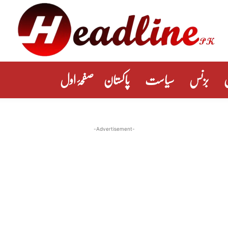
بزنس
سیاست
پاکستان
صفحۂ اول
-Advertisement-