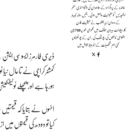
حاضرہ کے پروگرامز کے علاوہ ان کی ڈاکیومنٹری "تھر
ایکسپریس" کو مقبولیت حاصل ہوئی۔ بتیس سالہ کیریئر
کے دوران زبیر یعقوب نے بحیثیت فارن
کارسپانڈنٹ بیرون ممالک میں مجموعی طور پر 700 بین
القوامی نمائشوں کی رپورٹنگ کی۔ ان کے پورٹفولیو پر
کئی اہم شخصیات کے انٹرویوز شامل ہیں
ڈیری فارمرز ایسوسی ایشن 
کمشنر کراچی نے تاحال نیا 
ہورہا ہے اور پچھلے نوٹی
انہوں نے بتایا کہ قیمتیں بڑ
کیا تو دودھ کی قیمتوں می