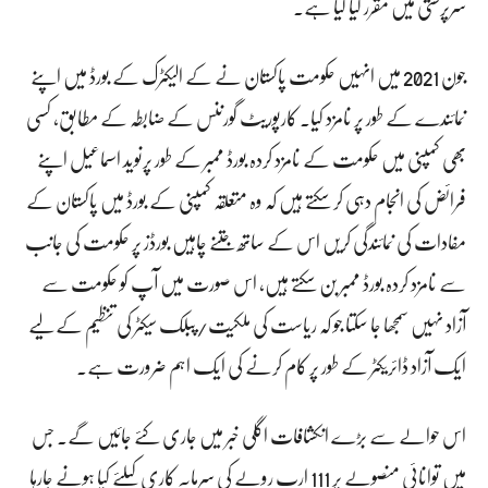
سرپرستی میں مقرر کیا گیا ہے۔
جون 2021 میں انہیں حکومت پاکستان نے کے الیکٹرک کے بورڈ میں اپنے
نمائندے کے طور پر نامزد کیا۔ کارپوریٹ گورننس کے ضابطہ کے مطابق، کسی
بھی کمپنی میں حکومت کے نامزد کردہ بورڈ ممبر کے طور پرنوید اسماعیل اپنے
فرائض کی انجام دہی کر سکتے ہیں کہ وہ متعلقہ کمپنی کے بورڈ میں پاکستان کے
مفادات کی نمائندگی کریں اس کے ساتھ جتنے چاہیں بورڈز پر حکومت کی جانب
سے نامزد کردہ بورڈ ممبر بن سکتے ہیں، اس صورت میں آپ کو حکومت سے
آزاد نہیں سمجھا جا سکتا جو کہ ریاست کی ملکیت/پبلک سیکٹر کی تنظیم کے لیے
ایک آزاد ڈائریکٹر کے طور پر کام کرنے کی ایک اہم ضرورت ہے۔
اس حوالے سے بڑے انکشافات اگلی خبر میں جاری کئے جائیں گے۔ جس
میں توانائی منصوبے پر 111 ارب روپے کی سرمایہ کاری کیلئے کیا ہونے جارہا