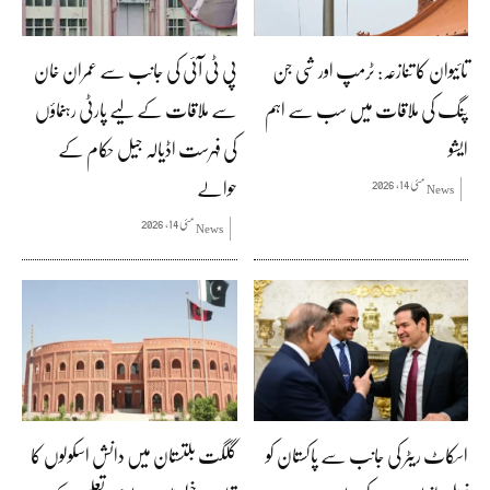
تائیوان کا تنازعہ: ٹرمپ اور شی جن
پی ٹی آئی کی جانب سے عمران خان
پنگ کی ملاقات میں سب سے اہم
سے ملاقات کے لیے پارٹی رہنماؤں
ایشو
کی فہرست اڈیالہ جیل حکام کے
حوالے
مئی 14, 2026
News
مئی 14, 2026
News
اسکاٹ ریٹر کی جانب سے پاکستان کو
گلگت بلتستان میں دانش اسکولوں کا