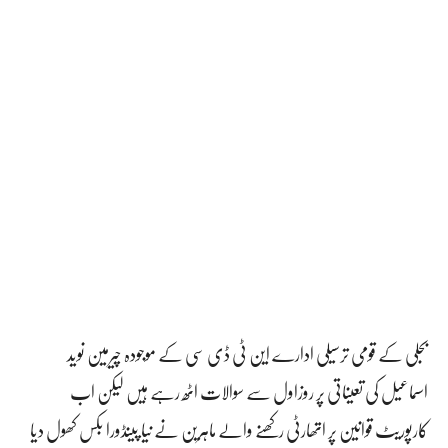
بجلی کے قومی ترسیلی ادارے این ٹی ڈی سی کے موجودہ چیرمین نوید
اسماعیل کی تعیناتی پر روزاول سے سوالات اٹھ رہے ہیں لیکن اب
کارپوریٹ قوانین پر اتھارٹی رکھنے والے ماہرین نے نیا پینڈورا بکس کھول دیا