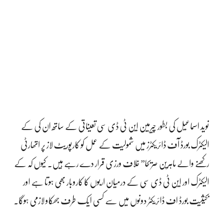
نوید اسماعیل کی بطور چیرمین این ٹی ڈی سی تعیناتی کے ساتھ ان کی کے
الیکٹرک بورڈ آف ڈائریکٹرز میں شمولیت کے عمل کو کارپوریٹ لاز پر اتھارٹی
رکھنے والے ماہرین صریحا” خلاف ورزی قرار دے رہے ہیں۔ کیوں کہ کے
الیکٹرک اور این ٹی ڈی سی کے درمیان اربوں کا کاروبار بھی ہوتا ہے اور
بحیثیت بورڈ اف ڈائریکٹر دونوں میں سے کسی ایک طرف جھکاو لازمی ہوگا۔