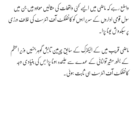
واضع رہے کہ ماضی میں ایسے کئی واقعات کی مثالیں موجود ہیں جن میں
سول قومی اداروں کے سربراہوں کو کانفلکٹ آف انٹرسٹ کی خلاف ورزی
پر سبکدوش یونا پڑا۔
ماضی قریب میں کے الیکٹرک کے سابق چیرمین تابش گوہر جنہیں وزیر اعظم
کے بطور مشیر توانائی کے عہدے سے علیحدہ ہونا پڑا جس کی بنیادی وجہ
کانفلکٹ آف انٹرسٹ ہی ثابت ہوئی۔