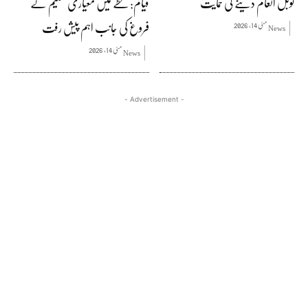
نوبل انعام دینے کی حمایت
قیام: خطے میں معیاری تعلیم کے
فروغ کی جانب اہم پیش رفت
مئی 14, 2026
News
مئی 14, 2026
News
- Advertisement -