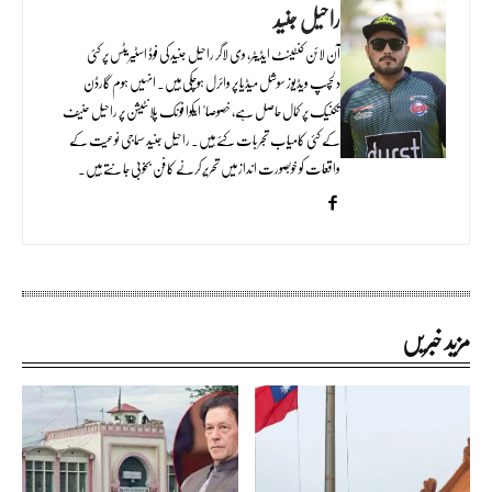
راحیل جنید
آن لائن کنٹینٹ ایڈیٹر، وی لاگر راحیل جنید کی فوڈ اسٹیریٹس پر کئی
دلچسپ ویڈیوز سوشل میڈیا پر وائرل ہوچکی ہیں۔ انہیں ہوم گارڈن
تکنیک پر کمال حاصل ہے، خصوصا" ایکوا فونک پلانٹیشن پر راحیل حنیف
کے کئی کامیاب تجربات کئے ہیں۔ راحیل جنید سماجی نوعیت کے
واقعات کو خوبصورت انداز میں تحریر کرنے کا فن بخوبی جانتے ہیں۔
مزید خبریں