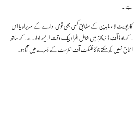
ہے۔
کارپوریٹ لاء ماہرین کے مطابق کسی بھی قومی ادارے کے سربراہ یا اس
کے بورڈ آف ڈائریکٹرز میں شامل افراد بیک وقت ایسے ادارے کے ساتھ
الحاق نہیں رکھ سکتے جو کانفلکٹ آف انٹرسٹ کے ذمرے میں آتا ہو۔