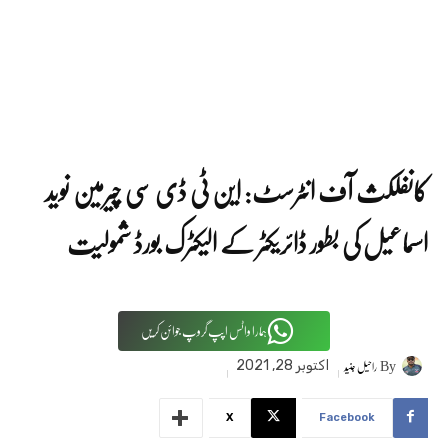
کانفلکث آف انٹرسٹ: این ٹی ڈی سی چیرمین نوید
اسماعیل کی بطور ڈائریکٹر کے الیکٹرک بورڈ شمولیت
ہمارا واٹس اپپ گروپ جوائن کریں
By
راحیل جنید
اکتوبر 28, 2021
X
Facebook