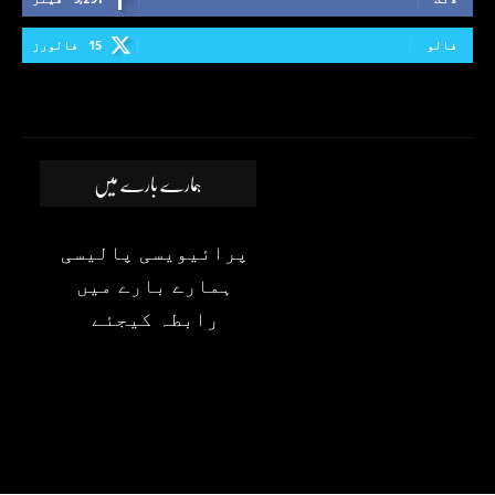
فالو
15
فالورز
ہمارے بارے میں
پرائیویسی پالیسی
ہمارے بارے میں
رابطہ کیجئے