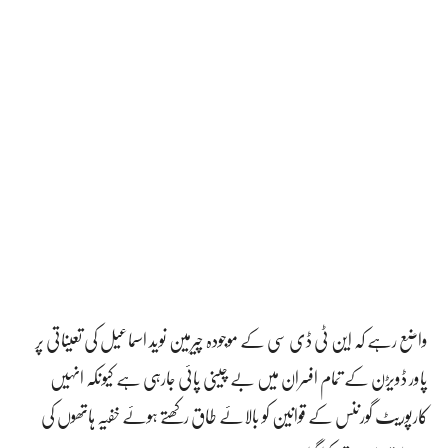
واضع رہے کہ این ٹی ڈی سی کے موجودہ چیرمین نوید اسماعیل کی تعیناتی پر
پاور ڈویڑن کے تمام افسران میں بے چینی پائی جارہی ہے کیونکہ انہیں
کارپوریٹ گورننس کے قوانین کو بالائے طاق رکھتے ہوئے خفیہ ہاتھوں کی