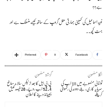
ہے؟؟
نوید اسماعیل کی کمپنی بھارتی متل گروپ کے ساتھ کیسے منسلک ہے اور
بہت کچھ۔۔
Pinterest
X
Facebook
اگلا مضمون
گزشتہ مضمون
توانائی منصوبے میں 111 ارب کی
پی پی ایل کا بعد از ٹیکس سالانہ منافع
سرمایہ کاری، بلے دودھ کی رکھوالی
52.4 ارب روپے، 20 فیصد کیش
کرینگے
ڈیویڈنڈ دینے کا اعلان