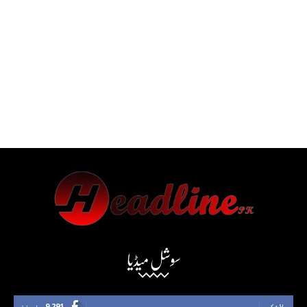
سوشل میڈیا
لائک
9,291
فینز