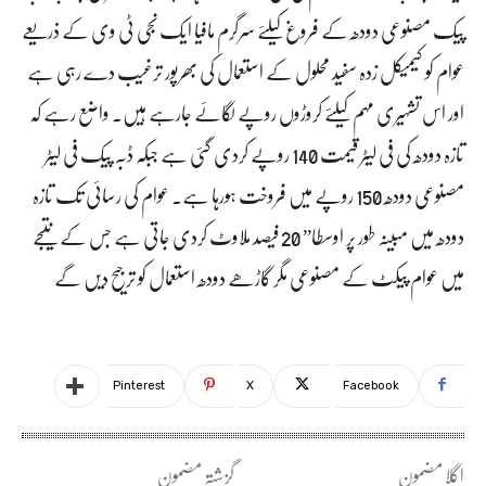
پیک مصنوعی دودھ کے فروغ کیلئے سرگرم مافیا ایک نجی ٹی وی کے ذریعے
عوام کو کیمیکل زدہ سفید محلول کے استعمال کی بھرپور ترغیب دے رہی ہے
اور اس تشہیری مہم کیلئے کروڑوں روپے لگائے جارہے ہیں۔ واضع رہے کہ
تازہ دودھ کی فی لیٹر قیمت 140 روپے کردی گئی ہے جبکہ ڈبہ پیک فی لیٹر
مصنوعی دودھ 150 روپے میں فروخت ہورہا ہے۔ عوام کی رسائی تک تازہ
دودھ میں مبینہ طور پر اوسطا” 20 فیصد ملاوٹ کردی جاتی ہے جس کے نتیجے
میں عوام پیکٹ کے مصنوعی مگر گاڑھے دودھ استعمال کو ترجیح دیں گے
Pinterest
X
Facebook
اگلا مضمون
گزشتہ مضمون