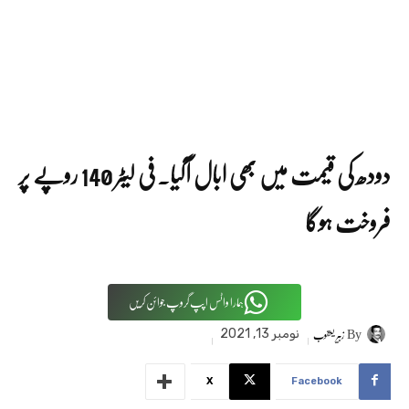
دودھ کی قیمت میں بھی ابال آگیا۔ فی لیٹر 140 روپے پر
فروخت ہوگا
ہمارا واٹس اپپ گروپ جوائن کریں
By
زبیر یعقوب
نومبر 13, 2021
X
Facebook