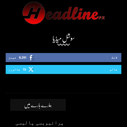
سوشل میڈیا
لائک
9,291
فینز
فالو
15
فالورز
ہمارے بارے میں
پرائیویسی پالیسی