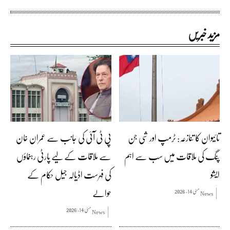
مزید خبریں
تائیوان کا تنازعہ: ٹرمپ اور شی جن
پی ٹی آئی کی جانب سے عمران خان
پنگ کی ملاقات میں سب سے اہم
سے ملاقات کے لیے پارٹی رہنماؤں
ایشو
کی فہرست اڈیالہ جیل حکام کے
حوالے
مئی 14, 2026
News
مئی 14, 2026
News