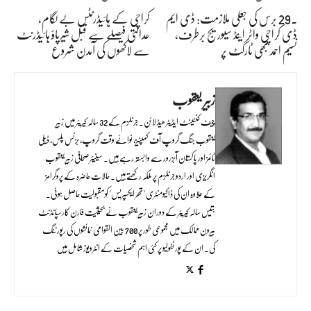
۔29 برس کی جعلی ملازمت: ڈی ایم
کراچی کے ہائیڈرنٹس بے لگام،
ڈی کراچی واٹر اینڈ سیوریج برطرف،
عدالتی فیصلے سے قبل شیرپاؤ ہائیڈرنٹ
نسیم احمد بھی ٹارگٹ پر
سے لاکھوں کی آمدن شروع
زبیر یعقوب
چیف کنٹینٹ ایڈیٹر ھیڈ لائن۔ جرنلزم کے 32 سالہ کیریئر میں زبیر
یعقوب جنگ گروپ آف کمپنیز، نوائے وقت گروپ، بزنس پلس، ڈیلی
ٹائمز اور پاکستان آبزرور سے وابستہ رہے ہیں۔ سینیئر صحافی زبیر یعقوب
انگریزی اور اردو جرنلزم پر ملکہ رکھتے ہیں۔ حالات حاضرہ کے پروگرامز
کے علاوہ ان کی ڈاکیومنٹری "تھر ایکسپریس" کو مقبولیت حاصل ہوئی۔
بتیس سالہ کیریئر کے دوران زبیر یعقوب نے بحیثیت فارن کارسپانڈنٹ
بیرون ممالک میں مجموعی طور پر 700 بین القوامی نمائشوں کی رپورٹنگ
کی۔ ان کے پورٹفولیو پر کئی اہم شخصیات کے انٹرویوز شامل ہیں