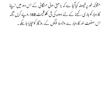
مشترکہ طور پر فیصلہ کیا گیا ہے کہ بڑھتی ہوئی مہنگائی کے اس دور میں اپنے
کاروبار کو جاری رکھنے کے لئے دودھ کی فی کلو قیمت 140 روپے کریں تاکہ
اس صنعت اور کاروبار سے وابستہ لوگوں کے روزگار کو بچایا جاسکے۔