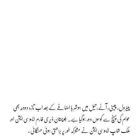
پیٹرول، چینی، آٹے، تیل میں ہوشربا اضافے کے بعد اب تازہ دودھ بھی
عوام کی پہنچ سے کوسوں دور ہوگیا ہے۔ بلوچستان ڈیری فارم ایسوسی ایشن اور
ملک شاپ ایسوسی ایشن نے مشترکہ طور پر بڑھتی ہوئی مہنگائی ،