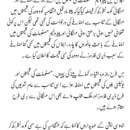
مہنگائی کو مد نظر رکھ کر فیصلہ کیاگیا کہ 15 ماہ قبل انتظامیہ کو دودھ کی قیمتوں میں
مہنگائی کے تناسب سے اضافے کی درخواست کی گئی تھی لیکن اس پر کوئی
شنوائی نہیں ہوئی بڑھتی ہوئی مہنگائی اور پیٹرولیم مصنوعات کی قیمتوں میں
اضافے کے باعث جانوروں کا چارہ ، اجناس کی قیمتوں میں کئی گنا اضافے
کے سبب ڈیری فارمرز نے دودھ کی نئی قیمت کا اعلان کیا ہے۔
جس طرح روز مرہ اشیاء، کھانے پینے کی چیزوں ، مصنوعات کی قیمتوں اور
یوٹیلٹی بلوں کی قیمتوں میں اضافہ ہوا ہے اسی تناسب سے عام شہریوں کی
طرح ڈیری فارمرز اور ملک شاپ والے بھی اس مہنگائی سے بری طرح
متاثر ہوئے ہیں۔
ایسوسی ایشن کے عہدیداروں کا کہنا ہے کہ انتظامیہ کی بے حسی کو مد نظر رکھ کر