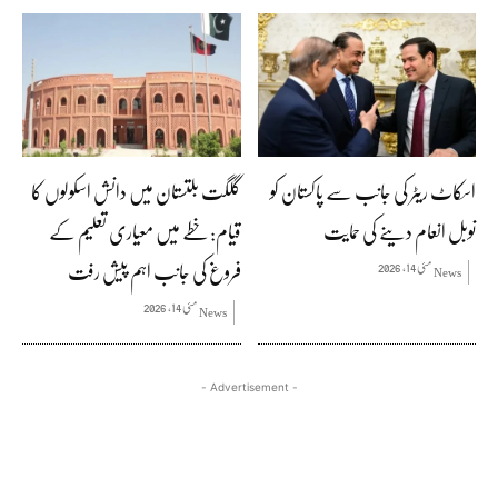
اسکاٹ ریٹر کی جانب سے پاکستان کو
گلگت بلتستان میں دانش اسکولوں کا
نوبل انعام دینے کی حمایت
قیام: خطے میں معیاری تعلیم کے
فروغ کی جانب اہم پیش رفت
مئی 14, 2026
News
مئی 14, 2026
News
- Advertisement -