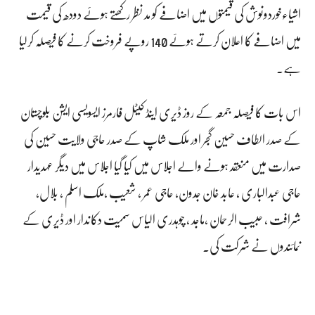
اشیاءخوردونوش کی قیمتوں میں اضافے کو مد نظر رکھتے ہوئے دودھ کی قیمت
میں اضافے کا اعلان کرتے ہوئے 140 روپے فروخت کرنے کا فیصلہ کرلیا
ہے۔
اس بات کا فیصلہ جمعہ کے روز ڈیری اینڈ کیٹل فارمرز ایسویسی ایشن بلوچستان
کے صدر الطاف حسین گجر اور ملک شاپ کے صدر حاجی ولایت حسین کی
صدارت میں منعقد ہونے والے اجلاس میں کیا گیا اجلاس میں دیگر عہدیدار
حاجی عبدالباری ، عابد خان جدون، حاجی عمر ، شعیب ،ملک اسلم ، بلال،
شرافت ، حبیب الرحمان ،ماجد ، چوہدری الیاس سمیت دکاندار اور ڈیری کے
نمائندوں نے شرکت کی۔