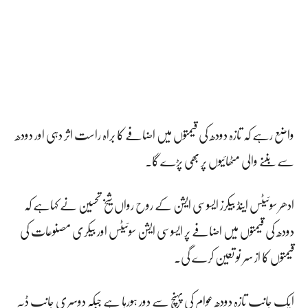
واضع رہے کہ تازہ دودھ کی قیمتوں میں اضافے کا براہ راست اثر دہی اور دودھ
سے بننے والی مٹھائیوں پر بھی پڑے گا۔
ادھر سوئیٹس اینڈ بیکرز ایسوسی ایشن کے روح رواں شیخ تحسین نے کہاہے کہ
دودھ کی قیمتوں میں اضافے پر ایسوسی ایشن سوئیٹس اور بیکری مصنوعات کی
قیمتوں کا از سر نو تعین کرے گی۔
ایک جانب تازہ دودھ عوام کی پہنچ سے دور ہورہا ہے جبکہ دوسری جانب ڈبہ