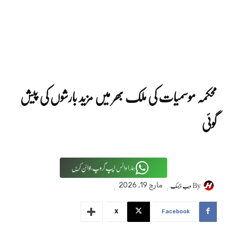
محکمہ موسمیات کی ملک بھر میں مزید بارشوں کی پیش
گوئی
ہمارا واٹس اپپ گروپ جوائن کریں
By
ویب ڈیسک
مارچ 19, 2026
X
Facebook