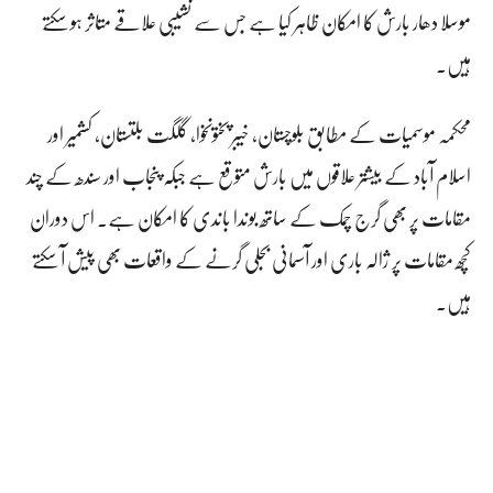
موسلا دھار بارش کا امکان ظاہر کیا ہے جس سے نشیبی علاقے متاثر ہو سکتے
ہیں۔
محکمہ موسمیات کے مطابق بلوچستان، خیبر پختونخوا، گلگت بلتستان، کشمیر اور
اسلام آباد کے بیشتر علاقوں میں بارش متوقع ہے جبکہ پنجاب اور سندھ کے چند
مقامات پر بھی گرج چمک کے ساتھ بوندا باندی کا امکان ہے۔ اس دوران
کچھ مقامات پر ژالہ باری اور آسمانی بجلی گرنے کے واقعات بھی پیش آ سکتے
ہیں۔