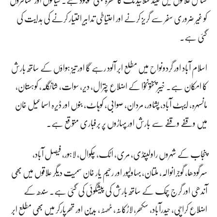
کو غیر ضروری سفر سے گریز کرنے اور احتیاطی تدابیر اختیار کرنے کی ہدایت کی
گئی ہے۔
اسلام آباد اور گردونواح میں مطلع ابر آلود رہے گا اور تیز ہواؤں کے ساتھ بارش
کا امکان ہے۔ خیبر پختونخوا کے اضلاع چترال، دیر، سوات، شانگلہ، کوہستان،
مانسہرہ، ایبٹ آباد، پشاور، مردان، صوابی، کوہاٹ، بنوں اور ڈیرہ اسماعیل خان
میں وقفے وقفے سے بارش اور پہاڑوں پر برفباری متوقع ہے۔
پنجاب کے شہروں راولپنڈی، مری، اٹک، چکوال، لاہور، فیصل آباد،
سرگودھا، گوجرانوالہ، ملتان، بہاولپور اور رحیم یار خان سمیت دیگر علاقوں میں بھی
آندھی اور گرج چمک کے ساتھ بارش کی پیشگوئی کی گئی ہے۔ سندھ کے
اضلاع کراچی، حیدرآباد، سکھر، لاڑکانہ، ٹھٹہ، بدین اور تھرپارکر میں بھی مطلع ابر