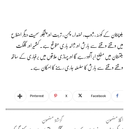
بلوچستان کے کوئٹہ، ژوب، خضدار، چمن، تربت اور پنجگور سمیت دیگر اضلاع
میں وقفے وقفے سے بارش اور ژالہ باری متوقع ہے۔ کشمیر اور گلگت
بلتستان میں مطلع ابر آلود رہے گا اور پہاڑی علاقوں میں برفباری کے ساتھ
وقفے وقفے سے بارش کا سلسلہ جاری رہنے کا امکان ہے۔
Pinterest
X
Facebook
اگلا مضمون
گزشتہ مضمون