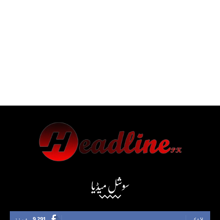
سوشل میڈیا
لائک
9,291
فینز