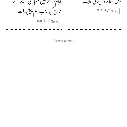
نوبل انعام دینے کی حمایت
قیام: خطے میں معیاری تعلیم کے
فروغ کی جانب اہم پیش رفت
مئی 14, 2026
News
مئی 14, 2026
News
- Advertisement -