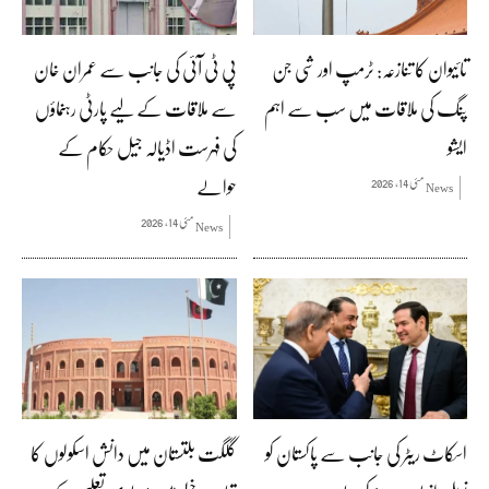
تائیوان کا تنازعہ: ٹرمپ اور شی جن
پی ٹی آئی کی جانب سے عمران خان
پنگ کی ملاقات میں سب سے اہم
سے ملاقات کے لیے پارٹی رہنماؤں
ایشو
کی فہرست اڈیالہ جیل حکام کے
حوالے
مئی 14, 2026
News
مئی 14, 2026
News
اسکاٹ ریٹر کی جانب سے پاکستان کو
گلگت بلتستان میں دانش اسکولوں کا