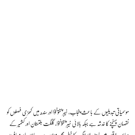
موسمیاتی تبدیلیوں کے باعث پنجاب، خیبر پختونخوا اور سندھ میں کھڑی فصلوں کو
نقصان پہنچنے کا خدشہ ہے جبکہ بالائی خیبر پختونخوا، گلگت بلتستان اور کشمیر کے
حساس علاقوں میں لینڈ سلائیڈنگ کا خطرہ بھی موجود ہے۔ سیاحوں اور مسافروں