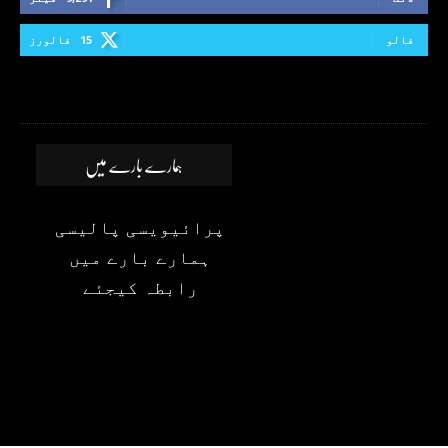
فالو
15
فالورز
ہمارے بارے میں
پرائیویسی پالیسی
ہمارے بارے میں
رابطہ کیجئے