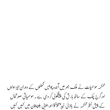
محکمہ موسمیات نے ملک بھر میں آئندہ چوبیس گھنٹوں کے دوران تیز ہواؤں
اور گرج چمک کے ساتھ بارش کی پیشگوئی کر دی ہے۔ موسمیاتی صورتحال
کے پیش نظر محکمہ نے بالائی خیبر پختونخوا اور جنوبی بلوچستان میں کہیں کہیں