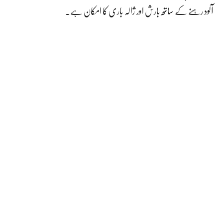
آلود رہنے کے ساتھ بارش اور ژالہ باری کا امکان ہے۔