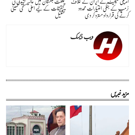
امریکی سینیٹ نے ایران کے خلاف
گلگت بلتستان میں حالیہ کشیدگی کی
ٹرمپ کے جنگی اختیارات محدود
تحقیقات کے لیے اعلیٰ سطحی کمیٹی
کرنے کی قرارداد مسترد کر دی
تشکیل
ویب ڈیسک
مزید خبریں