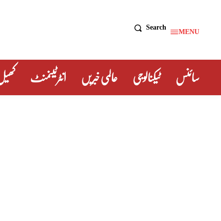
Search
MENU
سائنس
ٹیکنالوجی
عالمی خبریں
انٹرٹینمنٹ
کھیل