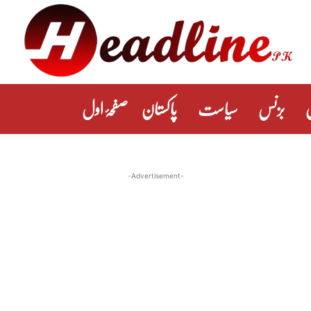
بزنس
سیاست
پاکستان
صفحۂ اول
-Advertisement-