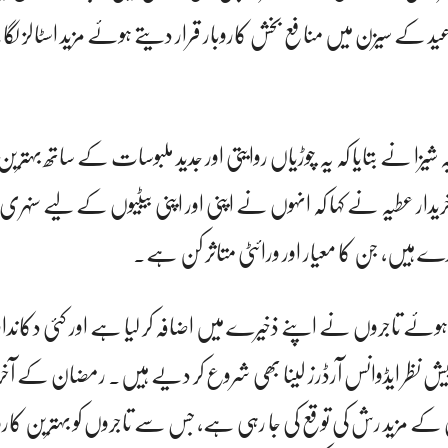
ید کے سیزن میں منافع بخش کاروبار قرار دیتے ہوئے مزید اسٹالز لگ
شیزا نے بتایا کہ یہ چوڑیاں روایتی اور جدید ملبوسات کے ساتھ بہترین
دار عطیہ نے کہا کہ انہوں نے اپنی اور اپنی بیٹیوں کے لیے سنہری، 
 ہیں، جن کا معیار اور ورائٹی متاثر کن ہے۔
ے ہوئے تاجروں نے اپنے ذخیرے میں اضافہ کر لیا ہے اور کئی دکان
 نظر ایڈوانس آرڈرز لینا بھی شروع کر دیے ہیں۔ رمضان کے آخ
 کے مزید رش کی توقع کی جا رہی ہے، جس سے تاجروں کو بہترین کار