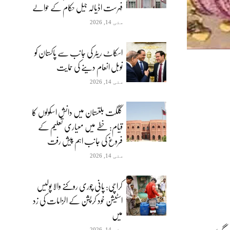
فہرست اڈیالہ جیل حکام کے حوالے
مئی 14, 2026
اسکاٹ ریٹر کی جانب سے پاکستان کو
نوبل انعام دینے کی حمایت
مئی 14, 2026
گلگت بلتستان میں دانش اسکولوں کا
قیام: خطے میں معیاری تعلیم کے
فروغ کی جانب اہم پیش رفت
مئی 14, 2026
کراچی: پانی چوری روکنے والا پولیس
اسٹیشن خود کرپشن کے الزامات کی زد
میں
مئی 14, 2026