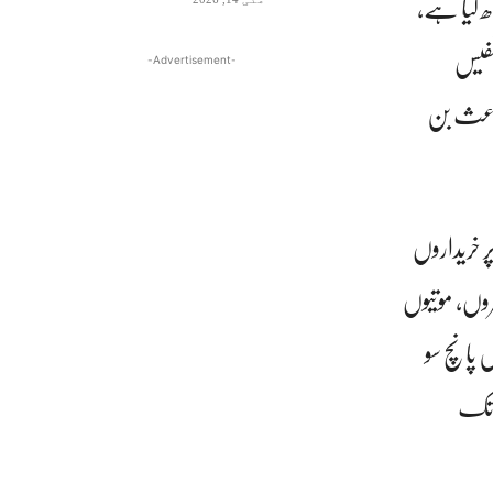
ھ گیا ہے،
نفیس
-Advertisement-
باعث بن
 خریداروں
روں، موتیوں
 پانچ سو
 تک