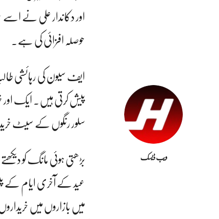
اور دکاندار علی نے اسے ع
حوصلہ افزائی کی ہے۔
ایف سیون کی رہائشی طالبہ 
پیش کرتی ہیں۔ ایک اور خری
سلور رنگوں کے سیٹ خریدے
بڑھتی ہوئی مانگ کو دیکھت
ویب ڈیسک
عید کے آخری ایام کے پیش
میں بازاروں میں خریداروں