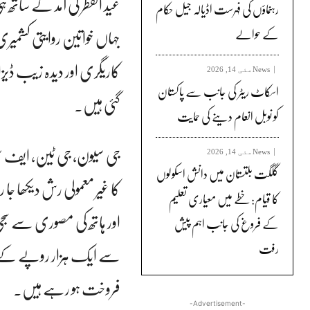
عید الفطر کی آمد کے ساتھ 
رہنماؤں کی فہرست اڈیالہ جیل حکام
جہاں خواتین روایتی کشمیر
کے حوالے
کاریگری اور دیدہ زیب ڈی
News
مئی 14, 2026
اسکاٹ ریٹر کی جانب سے پاکستان
گئی ہیں۔
کو نوبل انعام دینے کی حمایت
جی سیون، جی ٹین، ایف سیو
News
مئی 14, 2026
گلگت بلتستان میں دانش اسکولوں
کا غیر معمولی رش دیکھا ج
کا قیام: خطے میں معیاری تعلیم
اور ہاتھ کی مصوری سے سجی 
کے فروغ کی جانب اہم پیش
رفت
سے ایک ہزار روپے کے در
فروخت ہو رہے ہیں۔
-Advertisement-