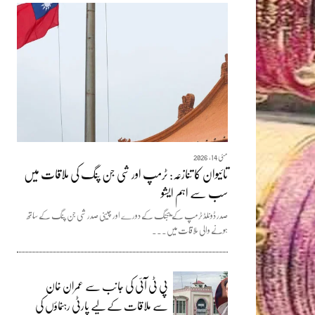
مئی 14, 2026
تائیوان کا تنازعہ: ٹرمپ اور شی جن پنگ کی ملاقات میں
سب سے اہم ایشو
صدر ڈونلڈ ٹرمپ کے بیجنگ کے دورے اور چینی صدر شی جن پنگ کے ساتھ
ہونے والی ملاقات میں...
پی ٹی آئی کی جانب سے عمران خان
سے ملاقات کے لیے پارٹی رہنماؤں کی