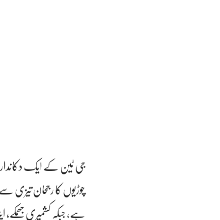
جی ٹین کے ایک دکاندار ام
چوڑیوں کا رجحان تیزی سے 
ہے، جبکہ کشمیری جھمکے، ا