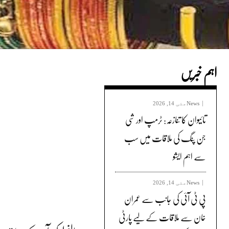
اہم خبریں
News
مئی 14, 2026
تائیوان کا تنازعہ: ٹرمپ اور شی
جن پنگ کی ملاقات میں سب
سے اہم ایشو
News
مئی 14, 2026
پی ٹی آئی کی جانب سے عمران
خان سے ملاقات کے لیے پارٹی