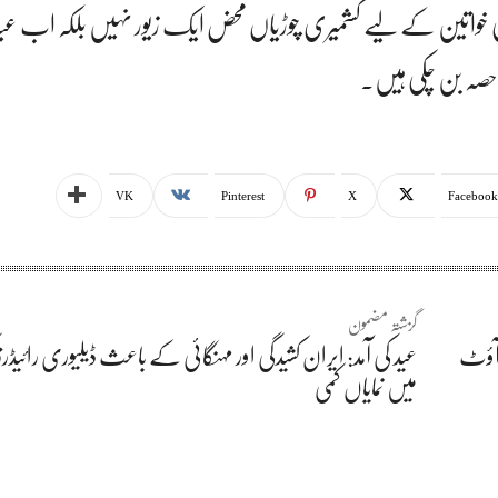
ی خواتین کے لیے کشمیری چوڑیاں محض ایک زیور نہیں بلکہ اب عید
ی حصہ بن چکی ہیں۔
VK
Pinterest
X
Facebook
گزشتہ مضمون
ک آؤٹ
عید کی آمد: ایران کشیدگی اور مہنگائی کے باعث ڈیلیوری رائیڈرز
میں نمایاں کمی