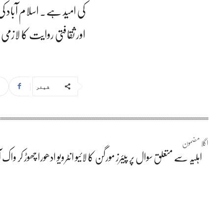
کی امید ہے۔ اسلام آباد ک
اور ثقافتی روایت کا لازم
شیئر
اگلا مضمون
اہلیہ سے متعلق سوال پر پیئرز مورگن کا لائیو انٹرویو ادھورا چھوڑ کر وا