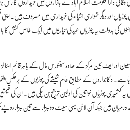
ہی وفاقی دارالحکومت اسلام آباد کے بازاروں میں خریداروں کا رش بڑ
ی چوڑیاں اور دیگر تہواری اشیاء کی خریداری میں مصروف ہیں۔ اپنی 
زائنوں کی بدولت یہ چوڑیاں عید کی تیاریوں میں ایک خاص کشش کا 
ن اور ایف ٹین مرکز کے علاوہ سینٹورس مال کے باہر قائم اسٹالز پر
ا رہا ہے۔ دکانداروں کے مطابق عام شیشے کی چوڑیوں کے برعکس پتھ
یہ کشمیری چوڑیاں خواتین کی اولین ترجیح بن چکی ہیں۔ ان کی قیمتیں
میان ہیں جبکہ آن لائن یہی سیٹ دو ہزار سے تین ہزار روپے