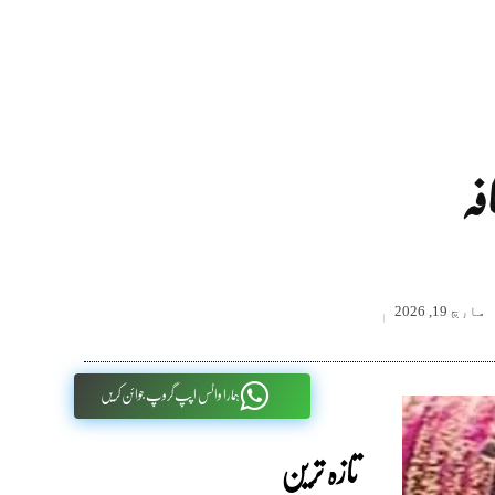
فہ
مارچ 19, 2026
ہمارا واٹس اپپ گروپ جوائن کریں
تازہ ترین