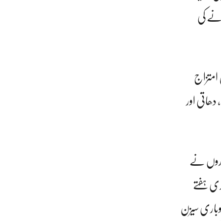
انے کی
 امتزاج
دھاتی اور
داروں نے
ری ہفتے
وباری سیزن