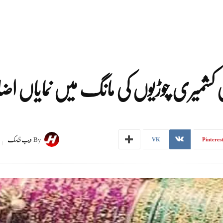
ی کشمیری چوڑیوں کی مانگ میں نمایاں اضا
By
ویب ڈیسک
VK
Pinteres