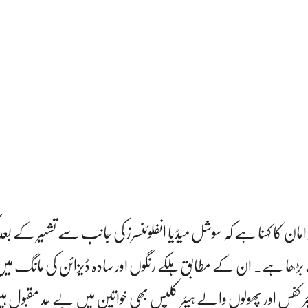
ان کا کہنا ہے کہ سوشل میڈیا انفلوئنسرز کی جانب سے تشہیر کے بعد
بڑھا ہے۔ ان کے مطابق ہلکے رنگوں اور سادہ ڈیزائن کی مانگ میں 
یئر کفس اور پھولوں والے ہیئر کلپس بھی خواتین میں بے حد مقبول