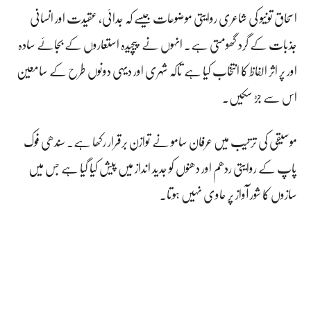
اسحاق تونیو کی شاعری روایتی موضوعات جیسے کہ جدائی، عقیدت اور انسانی
جذبات کے گرد گھومتی ہے۔ انہوں نے پیچیدہ استعاروں کے بجائے سادہ
اور پر اثر الفاظ کا انتخاب کیا ہے تاکہ شہری اور دیہی دونوں طرح کے سامعین
اس سے جڑ سکیں۔
موسیقی کی ترتیب میں عرفان سامو نے توازن برقرار رکھا ہے۔ سندھی فوک
پاپ کے روایتی ردھم اور دھنوں کو جدید انداز میں پیش کیا گیا ہے جس میں
سازوں کا شور آواز پر حاوی نہیں ہوتا۔