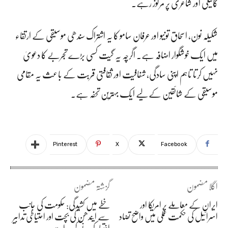
گائیکی اور شاعری پر مرکوز رہے۔
شکیلہ نون، اسحاق تونیو اور عرفان سامو کا یہ اشتراک سندھی موسیقی کے ارتقاء
میں ایک خوشگوار اضافہ ہے۔ اگرچہ یہ گیت کسی بڑے تجربے کا دعویٰ
نہیں کرتا تاہم اپنی سادگی، شفافیت اور ثقافتی قربت کے باعث یہ مقامی
موسیقی کے شائقین کے لیے ایک بہترین تحفہ ہے۔
Pinterest
X
Facebook
اگلا مضمون
گزشتہ مضمون
ایران کے معاملے پر امریکا اور
خطے میں کشیدگی: حکومت کی جانب
اسرائیل کی حکمت عملی میں واضح تضاد
سے ایندھن کی بچت اور احتیاطی تدابیر
اختیار کرنے کی ہدایت