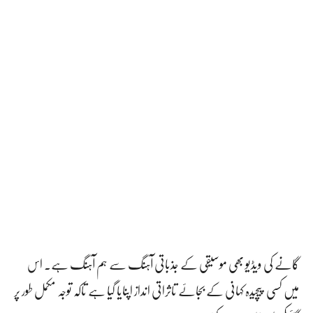
گانے کی ویڈیو بھی موسیقی کے جذباتی آہنگ سے ہم آہنگ ہے۔ اس
میں کسی پیچیدہ کہانی کے بجائے تاثراتی انداز اپنایا گیا ہے تاکہ توجہ مکمل طور پر