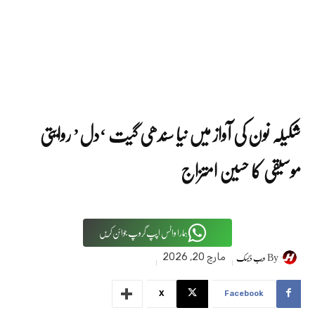
شکیلہ نون کی آواز میں نیا سندھی گیت ‘دل’ روایتی
موسیقی کا حسین امتزاج
ہمارا واٹس اپپ گروپ جوائن کریں
By
ویب ڈیسک
مارچ 20, 2026
X
Facebook