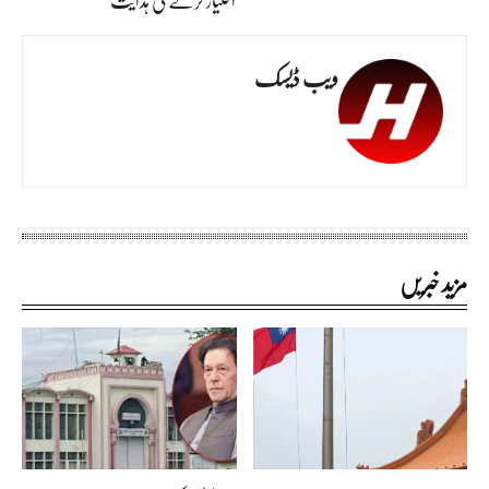
ویب ڈیسک
مزید خبریں