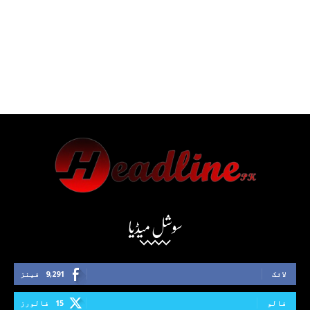
سوشل میڈیا
لائک
9,291
فینز
فالو
15
فالورز