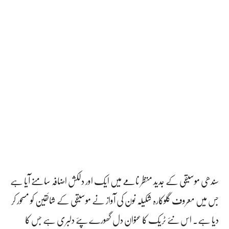
سندھی موسیقی کے جدید منظر نامے میں ایک اور دلکش اضافہ سامنے آیا ہے
جس میں معروف گلوکارہ شکیلہ نون کی آواز نے موسیقی کے شائقین کو مسحور کر
دیا ہے۔ اس نئے ٹریک کا عنوان دل گھورے پئے دلبری ہے جس کا