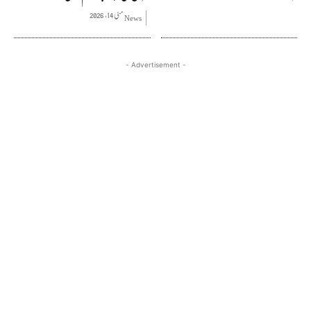
مئی 14, 2026
News
- Advertisement -