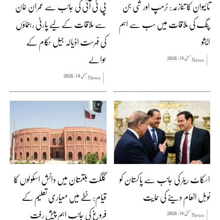
تائیوان کا تنازعہ: ٹرمپ اور شی جن
پی ٹی آئی کی جانب سے عمران خان
پنگ کی ملاقات میں سب سے اہم
سے ملاقات کے لیے پارٹی رہنماؤں
ایشو
کی فہرست اڈیالہ جیل حکام کے
حوالے
مئی 14, 2026
News
مئی 14, 2026
News
اسکاٹ ریٹر کی جانب سے پاکستان کو
گلگت بلتستان میں دانش اسکولوں کا
نوبل انعام دینے کی حمایت
قیام: خطے میں معیاری تعلیم کے
فروغ کی جانب اہم پیش رفت
مئی 14, 2026
News