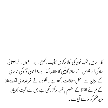
گانے میں شکیلہ نون کی آواز مرکزی حیثیت رکھتی ہے۔ انہوں نے انتہائی
سادگی اور خلوص کے ساتھ گائیکی کا مظاہرہ کیا ہے جو اسحاق تونیو کی شاعری
کے مزاج سے مکمل مطابقت رکھتا ہے۔ گلوکارہ نے غیر ضروری اتار چڑھاؤ
کے بجائے الفاظ کے مفہوم پر توجہ مرکوز رکھی ہے جس سے گیت کا بیانیہ
مزید نکھر کر سامنے آیا ہے۔