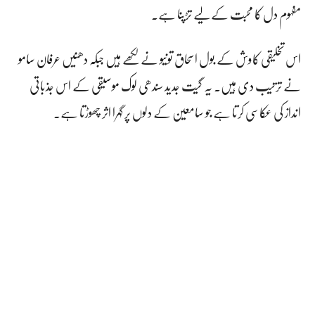
مفہوم دل کا محبت کے لیے تڑپنا ہے۔
اس تخلیقی کاوش کے بول اسحاق تونیو نے لکھے ہیں جبکہ دھنیں عرفان سامو
نے ترتیب دی ہیں۔ یہ گیت جدید سندھی لوک موسیقی کے اس جذباتی
انداز کی عکاسی کرتا ہے جو سامعین کے دلوں پر گہرا اثر چھوڑتا ہے۔