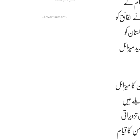
گرام کے
ے حقائق کو
-Advertisement-
تان کو
ید میزائل
ن کا میزائل
بلے میں
تزویراتی
من کا قیام