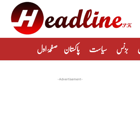
بزنس
سیاست
پاکستان
صفحۂ اول
-Advertisement-