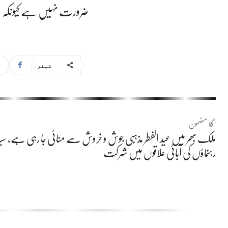
ضرورت نہیں ہے کیونکہ یہ
شیئر
اگلا مضمون
ملک بھر میں عید الفطر مذہبی جوش و خروش سے منائی جا رہی ہے، سی
رہنماؤں کی آبائی علاقوں میں شرکت