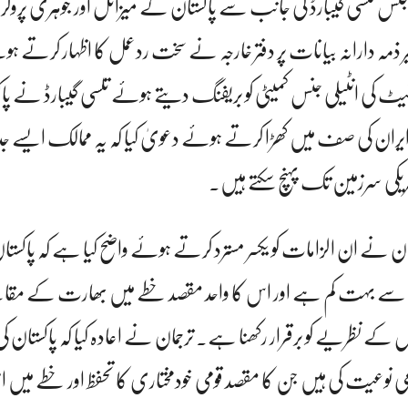
یلی جنس تلسی گیبارڈ کی جانب سے پاکستان کے میزائل اور جوہری پرو
 دارانہ بیانات پر دفتر خارجہ نے سخت ردعمل کا اظہار کرتے ہوئ
نیٹ کی انٹیلی جنس کمیٹی کو بریفنگ دیتے ہوئے تلسی گیبارڈ نے پاکس
ر ایران کی صف میں کھڑا کرتے ہوئے دعویٰ کیا کہ یہ ممالک ایسے جد
مریکی سرزمین تک پہنچ سکتے ہیں۔
جمان نے ان الزامات کو یکسر مسترد کرتے ہوئے واضح کیا ہے کہ پاکستا
ینج سے بہت کم ہے اور اس کا واحد مقصد خطے میں بھارت کے مقا
س کے نظریے کو برقرار رکھنا ہے۔ ترجمان نے اعادہ کیا کہ پاکستان کی 
ی نوعیت کی ہیں جن کا مقصد قومی خودمختاری کا تحفظ اور خطے میں ا