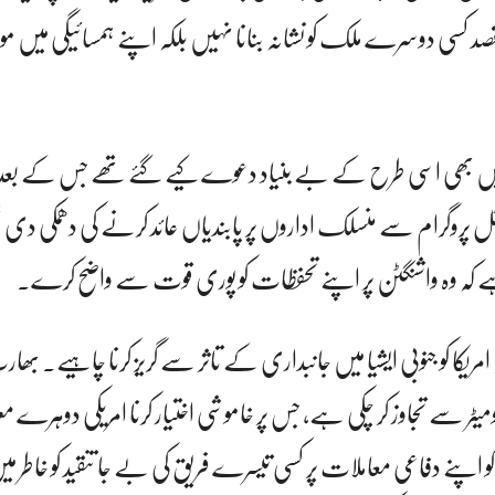
 کسی دوسرے ملک کو نشانہ بنانا نہیں بلکہ اپنے ہمسائیگی میں م
 رہے کہ دسمبر 2024 میں بھی اسی طرح کے بے بنیاد دعوے کیے گئے تھے جس کے بع
ل پروگرام سے منسلک اداروں پر پابندیاں عائد کرنے کی دھمکی د
ہے کہ وہ واشنگٹن پر اپنے تحفظات کو پوری قوت سے واضح کرے۔
 امریکا کو جنوبی ایشیا میں جانبداری کے تاثر سے گریز کرنا چاہیے۔ ب
کی رینج 12 ہزار کلومیٹر سے تجاوز کر چکی ہے، جس پر خاموشی اختیار کرنا امریکی دوہرے م
 اپنے دفاعی معاملات پر کسی تیسرے فریق کی بے جا تنقید کو خاطر م