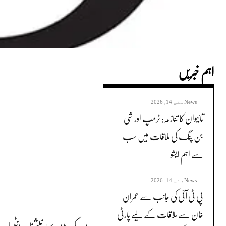
اہم خبریں
News
مئی 14, 2026
تائیوان کا تنازعہ: ٹرمپ اور شی
جن پنگ کی ملاقات میں سب
سے اہم ایشو
News
مئی 14, 2026
پی ٹی آئی کی جانب سے عمران
خان سے ملاقات کے لیے پارٹی