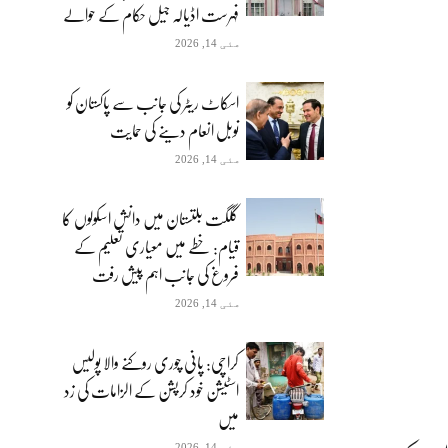
فہرست اڈیالہ جیل حکام کے حوالے
مئی 14, 2026
اسکاٹ ریٹر کی جانب سے پاکستان کو
نوبل انعام دینے کی حمایت
مئی 14, 2026
گلگت بلتستان میں دانش اسکولوں کا
قیام: خطے میں معیاری تعلیم کے
فروغ کی جانب اہم پیش رفت
مئی 14, 2026
کراچی: پانی چوری روکنے والا پولیس
اسٹیشن خود کرپشن کے الزامات کی زد
میں
مئی 14, 2026