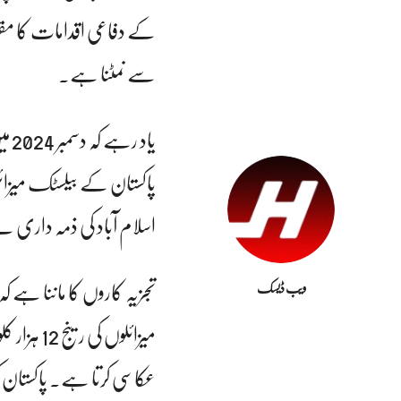
کے دفاعی اقدامات کا مقصد
سے نمٹنا ہے۔
یاد
پاکستان کے بیلسٹک میزائ
اسلام آباد کی ذمہ داری 
تجزیہ کاروں کا ماننا ہے کہ
ویب ڈیسک
میزائلوں 
عکاسی کرتا ہے۔ پاکستان کو