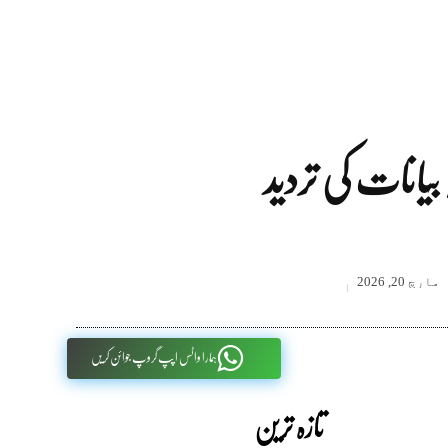
 بیانات کی تردید
مارچ 20, 2026
ہمارا واٹس اپپ گروپ جوائن کریں
تازہ ترین