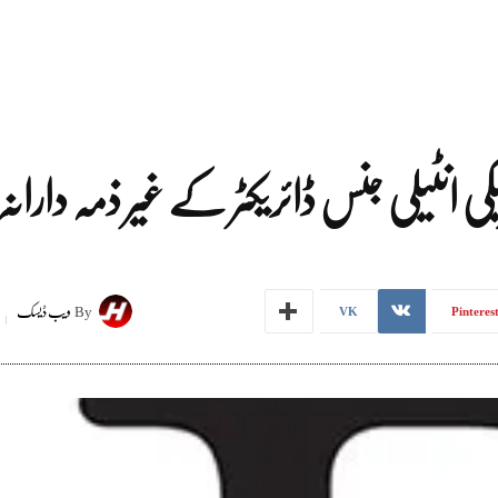
ی انٹیلی جنس ڈائریکٹر کے غیر ذمہ دارانہ
By
ویب ڈیسک
VK
Pinteres