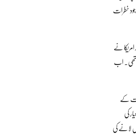
وجود خطرات
د امریکا نے
ی تھی۔ اب
ھارت کے
عیار کی
یں لانے کی