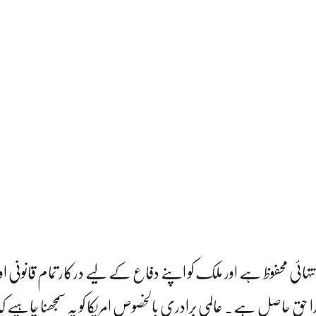
انتہائی محفوظ ہے اور ملک کو اپنے دفاع کے لیے درکار تمام قانونی ا
ا حق حاصل ہے۔ عالمی برادری بالخصوص امریکا کو یہ سمجھنا چاہیے کہ