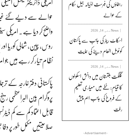
امریکی ڈائریکٹر نیشنل انٹ
رہنماؤں کی فہرست اڈیالہ جیل حکام
حوالے سے دیے گئے غیر ذمہ
کے حوالے
واضح کر دیا ہے۔ امریکی سی
News
مئی 14, 2026
اسکاٹ ریٹر کی جانب سے پاکستان
روس، چین، شمالی کوریا او
کو نوبل انعام دینے کی حمایت
نظام تیار کر رہے ہیں جو ا
News
مئی 14, 2026
گلگت بلتستان میں دانش اسکولوں
پاکستانی دفتر خارجہ کے تر
کا قیام: خطے میں معیاری تعلیم
پروگرام بین البراعظمی ر
کے فروغ کی جانب اہم پیش
رفت
قابل اعتماد کم سے کم ڈیٹرن
صلاحیتیں مکمل طور پر دفاع
-Advertisement-