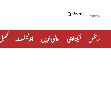
Search
MENU
سائنس
ٹیکنالوجی
عالمی خبریں
انٹرٹینمنٹ
کھیل