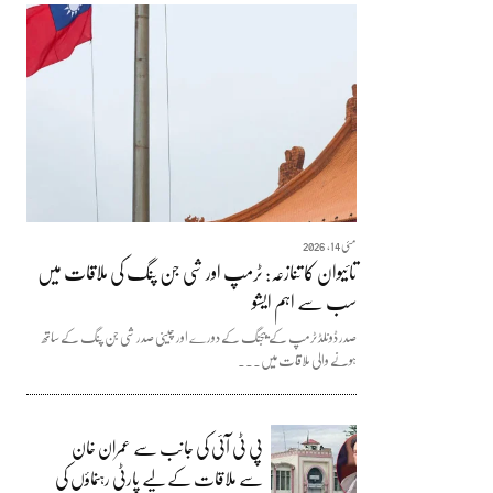
مئی 14, 2026
تائیوان کا تنازعہ: ٹرمپ اور شی جن پنگ کی ملاقات میں
سب سے اہم ایشو
صدر ڈونلڈ ٹرمپ کے بیجنگ کے دورے اور چینی صدر شی جن پنگ کے ساتھ
ہونے والی ملاقات میں...
پی ٹی آئی کی جانب سے عمران خان
سے ملاقات کے لیے پارٹی رہنماؤں کی