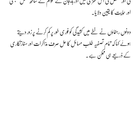
کی اور مشکل کی اس گھڑی میں آذربائیجان کے عوام کے ساتھ مکمل یکجہتی
اور حمایت کا یقین دلایا۔
دونوں رہنماؤں نے خطے میں کشیدگی کو فوری طور پر کم کرنے پر زور دیتے
ہوئے کہا کہ تمام تصفیہ طلب مسائل کا حل صرف مذاکرات اور سفارتکاری
کے ذریعے ہی ممکن ہے۔