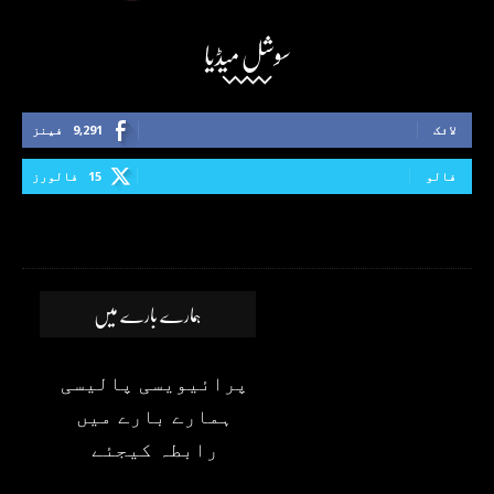
سوشل میڈیا
لائک
9,291
فینز
فالو
15
فالورز
ہمارے بارے میں
پرائیویسی پالیسی
ہمارے بارے میں
رابطہ کیجئے