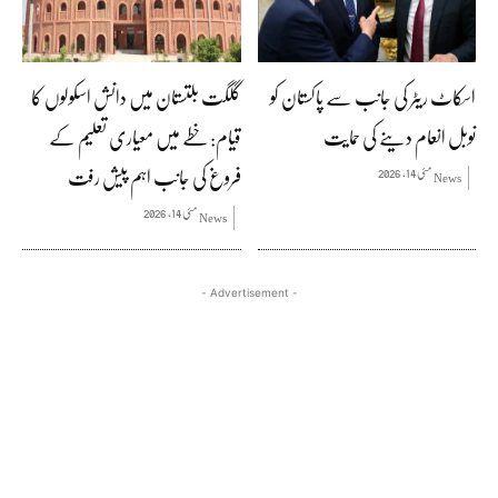
اسکاٹ ریٹر کی جانب سے پاکستان کو
گلگت بلتستان میں دانش اسکولوں کا
نوبل انعام دینے کی حمایت
قیام: خطے میں معیاری تعلیم کے
فروغ کی جانب اہم پیش رفت
مئی 14, 2026
News
مئی 14, 2026
News
- Advertisement -