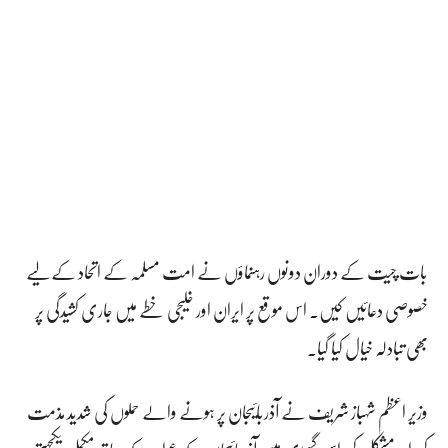
بات چیت کے دوران دونوں رہنماؤں نے امت مسلمہ کے اتحاد کے لیے
خصوصی دعائیں کیں۔ اس موقع پر ایران اور خلیجی خطے میں جاری کشیدگی پر
بھی تبادلہ خیال کیا گیا۔
وزیر اعظم شہباز شریف نے آذربائیجان پر ہونے والے حملوں کی شدید مذمت