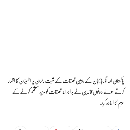
پاکستان اور آذربائیجان کے مابین تعلقات کے مثبت رجحان پر اطمینان کا اظہار
کرتے ہوئے دونوں قائدین نے برادرانہ تعلقات کو مزید مستحکم کرنے کے
عزم کا اعادہ کیا۔