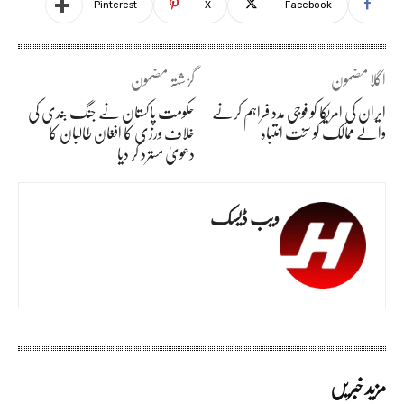
Pinterest
X
Facebook
اگلا مضمون
گزشتہ مضمون
ایران کی امریکا کو فوجی مدد فراہم کرنے
حکومت پاکستان نے جنگ بندی کی
والے ممالک کو سخت انتباہ
خلاف ورزی کا افغان طالبان کا
دعویٰ مسترد کر دیا
ویب ڈیسک
مزید خبریں