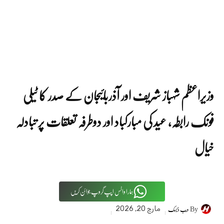
وزیراعظم شہباز شریف اور آذربائیجان کے صدر کا ٹیلی
فونک رابطہ، عید کی مبارکباد اور دوطرفہ تعلقات پر تبادلہ
خیال
ہمارا واٹس اپپ گروپ جوائن کریں
By
ویب ڈیسک
مارچ 20, 2026