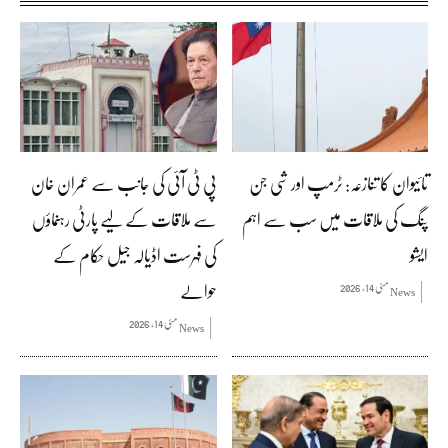
تائیوان کا تنازعہ: ٹرمپ اور شی جن
پی ٹی آئی کی جانب سے عمران خان
پنگ کی ملاقات میں سب سے اہم
سے ملاقات کے لیے پارٹی رہنماؤں
ایشو
کی فہرست اڈیالہ جیل حکام کے
حوالے
مئی 14, 2026
News
مئی 14, 2026
News