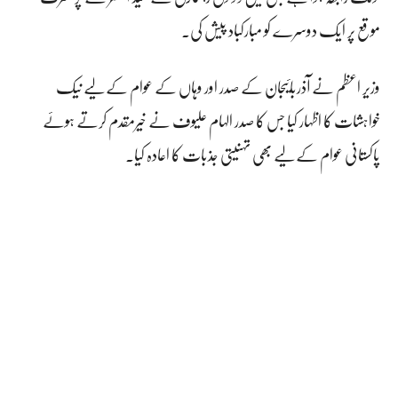
موقع پر ایک دوسرے کو مبارکباد پیش کی۔
وزیر اعظم نے آذربائیجان کے صدر اور وہاں کے عوام کے لیے نیک
خواہشات کا اظہار کیا جس کا صدر الہام علیوف نے خیرمقدم کرتے ہوئے
پاکستانی عوام کے لیے بھی تہنیتی جذبات کا اعادہ کیا۔