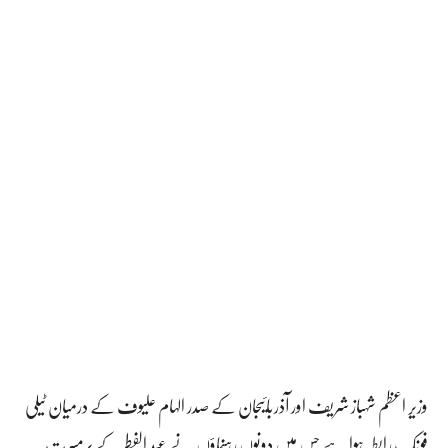
وزیر اعظم شہباز شریف اور آذربائیجان کے صدر الہام علیوف کے درمیان ٹیلی
فونک رابطہ ہوا ہے جس میں دونوں رہنماؤں نے عید الفطر کے پرمسرت