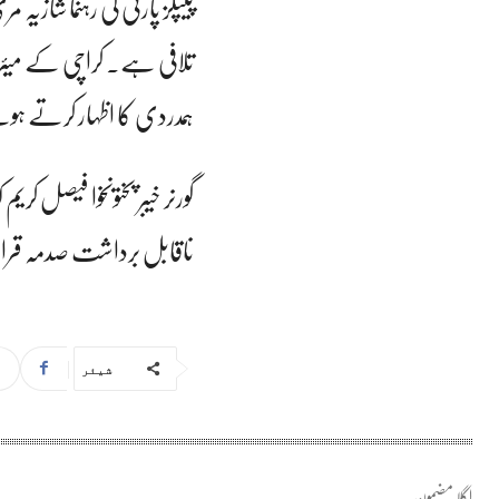
پیپلز پارٹی کی رہنما شاز
تلافی ہے۔ کراچی کے میئر
ہمدردی کا اظہار کرتے ہوئے
گورنر خیبر پختونخوا فیصل
ناقابل برداشت صدمہ قرار 
شیئر
اگلا مضمون