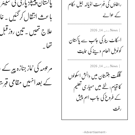
رہنماؤں کی فہرست اڈیالہ جیل حکام
باعث انتقال کر گئیں۔ خان
کے حوالے
علاج تھیں۔ تین روز قبل ان 
News
مئی 14, 2026
اسکاٹ ریٹر کی جانب سے پاکستان
تھا۔
کو نوبل انعام دینے کی حمایت
News
مئی 14, 2026
گلگت بلتستان میں دانش اسکولوں
کے بعد انہیں مقامی قبرست
کا قیام: خطے میں معیاری تعلیم
کے فروغ کی جانب اہم پیش
رفت
-Advertisement-