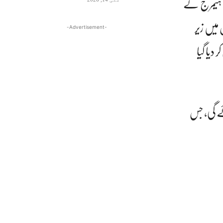
ملک 35 برس کی عمر میں برین ہیمرج کے
میں زیر
-Advertisement-
دیا گیا
 8 کراچی میں ادا کی جائے گی، جس