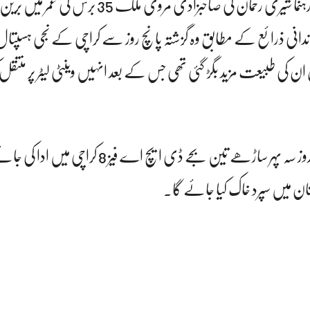
پاکستان پیپلز پارٹی کی سینئر رہنما شیری رحمان کی صاحبزادی مروی 
دانی ذرائع کے مطابق وہ گزشتہ پانچ روز سے کراچی کے نجی ہسپتال 
کی طبیعت مزید بگڑ گئی تھی جس کے بعد انہیں وینٹی لیٹر پر منتقل کر 
مرحومہ کی نماز جنازہ پیر کے روز سہ پہر ساڑھے تین بجے ڈی ایچ اے فیز
ان میں سپرد خاک کیا جائے گا۔