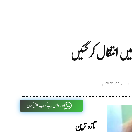
مارچ 22, 2026
ہمارا واٹس اپپ گروپ جوائن کریں
تازہ ترین