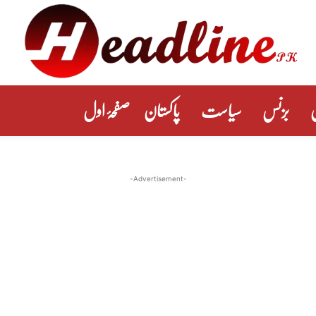
بزنس
سیاست
پاکستان
صفحۂ اول
-Advertisement-