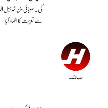
کی۔ صوبائی وزیر شرجیل ا
سے تعزیت کا اظہار کیا۔
ویب ڈیسک