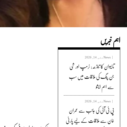
اہم خبریں
News
مئی 14, 2026
تائیوان کا تنازعہ: ٹرمپ اور شی
جن پنگ کی ملاقات میں سب
سے اہم ایشو
News
مئی 14, 2026
پی ٹی آئی کی جانب سے عمران
خان سے ملاقات کے لیے پارٹی