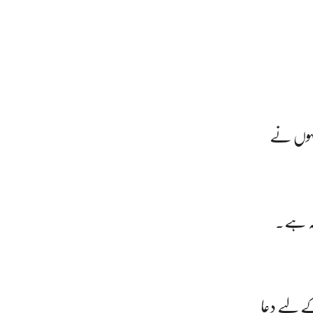
نہوں نے
دمہ ہے۔
کے لیے دعا