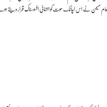
نعام میمن نے اس اچانک موت کو انتہائی افسوسناک قرار دیتے ہوئ