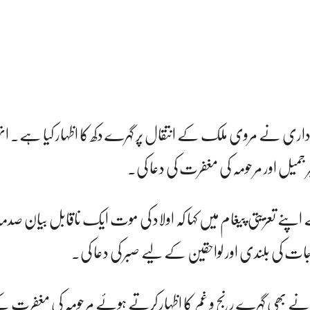
ری نے مروی ملک کے انتقال پر گہرے دکھ کا اظہار کیا ہے۔ ا
 جمیل اور مرحومہ کی مغفرت کی دعا کی۔
اپنے تعزیتی پیغام میں کہا کہ اولاد کی موت ایک ناقابل بیان ص
ت کی بلندی اور لواحقین کے لیے صبر کی دعا کی۔
شاہ نے بھی گہرے رنج و غم کا اظہار کرتے ہوئے مرحومہ کی مغفرت 