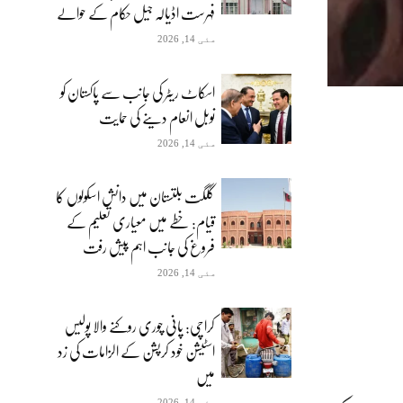
فہرست اڈیالہ جیل حکام کے حوالے
مئی 14, 2026
اسکاٹ ریٹر کی جانب سے پاکستان کو
نوبل انعام دینے کی حمایت
مئی 14, 2026
گلگت بلتستان میں دانش اسکولوں کا
قیام: خطے میں معیاری تعلیم کے
فروغ کی جانب اہم پیش رفت
مئی 14, 2026
کراچی: پانی چوری روکنے والا پولیس
اسٹیشن خود کرپشن کے الزامات کی زد
میں
مئی 14, 2026