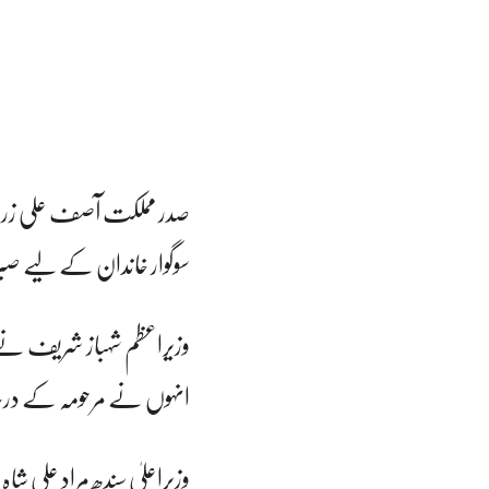
صدر مملکت آصف علی زردا
سوگوار خاندان کے لیے صبر
وزیراعظم شہباز شریف نے 
انہوں نے مرحومہ کے درجا
وزیراعلیٰ سندھ مراد علی 