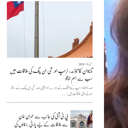
مئی 14, 2026
تائیوان کا تنازعہ: ٹرمپ اور شی جن پنگ کی ملاقات میں
سب سے اہم ایشو
صدر ڈونلڈ ٹرمپ کے بیجنگ کے دورے اور چینی صدر شی جن پنگ کے ساتھ
ہونے والی ملاقات میں...
پی ٹی آئی کی جانب سے عمران خان
سے ملاقات کے لیے پارٹی رہنماؤں کی