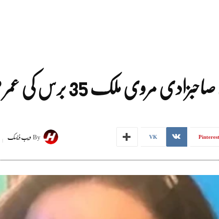
ملک 35 برس کی عمر میں انتقال کر گئیں
By
ویب ڈیسک
VK
Pinteres