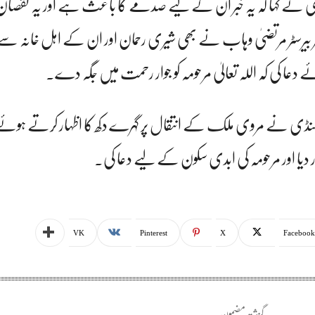
یہ مری نے کہا کہ یہ خبر ان کے لیے صدمے کا باعث ہے اور یہ نقصان
 بیرسٹر مرتضیٰ وہاب نے بھی شیری رحمان اور ان کے اہل خانہ سے
 دعا کی کہ اللہ تعالیٰ مرحومہ کو جوار رحمت میں جگہ دے۔
 کریم کنڈی نے مروی ملک کے انتقال پر گہرے دکھ کا اظہار کرتے ہو
دیا اور مرحومہ کی ابدی سکون کے لیے دعا کی۔
VK
Pinterest
X
Facebook
گزشتہ مضمون