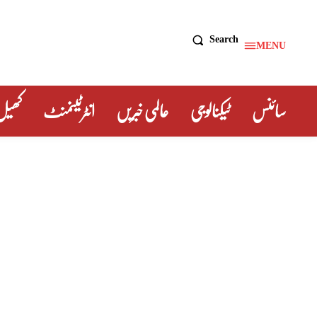
Search
MENU
سائنس
ٹیکنالوجی
عالمی خبریں
انٹرٹینمنٹ
کھیل