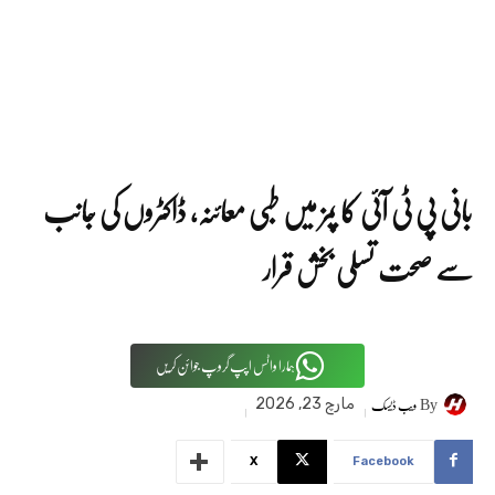
بانی پی ٹی آئی کا پمز میں طبی معائنہ، ڈاکٹروں کی جانب
سے صحت تسلی بخش قرار
ہمارا واٹس اپپ گروپ جوائن کریں
By
ویب ڈیسک
مارچ 23, 2026
X
Facebook