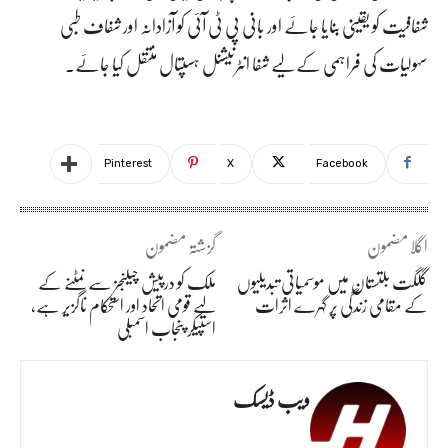
شفافیت کو یقینی بنایا جائے اور بانی پی ٹی آئی کو آزادانہ اور شفاف طبی
سہولیات کی فراہمی کے لیے شفا انٹرنیشنل ہسپتال منتقل کیا جائے۔
Pinterest
X
Facebook
اگلا مضمون
گزشتہ مضمون
گلگت بلتستان میں موسمیاتی تبدیلیوں
ملک کو درپیش چیلنجز سے نمٹنے کے
کے مقامی زندگی پر گہرے اثرات
لیے قومی اتحاد اور استحکام ناگزیر ہے،
اسپیکر پنجاب اسمبلی
ویب ڈیسک