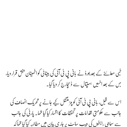
طبی معائنے کے بعد بورڈ نے بانی پی ٹی آئی کی بینائی کو اطمینان بخش قرار دیا،
جس کے بعد انہیں ہسپتال سے ڈسچارج کر دیا گیا۔
اس سے قبل، بانی پی ٹی آئی کو پمز منتقل کیے جانے پر تحریک انصاف کی
جانب سے حکومتی اقدامات پر تحفظات کا اظہار کیا گیا تھا۔ پارٹی کی جانب
سے سماجی رابطوں کی ویب سائٹ پر جاری بیان میں مطالبہ کیا گیا تھا کہ