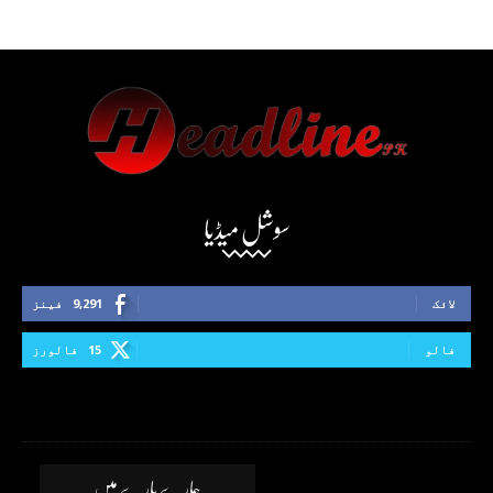
سوشل میڈیا
لائک
9,291
فینز
فالو
15
فالورز
ہمارے بارے میں