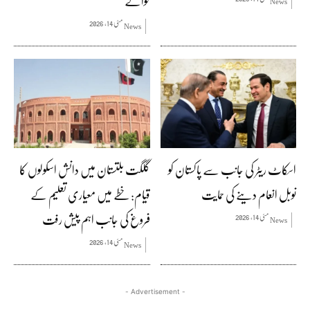
حوالے
News
مئی 14, 2026
News
اسکاٹ ریٹر کی جانب سے پاکستان کو
گلگت بلتستان میں دانش اسکولوں کا
نوبل انعام دینے کی حمایت
قیام: خطے میں معیاری تعلیم کے
فروغ کی جانب اہم پیش رفت
مئی 14, 2026
News
مئی 14, 2026
News
- Advertisement -