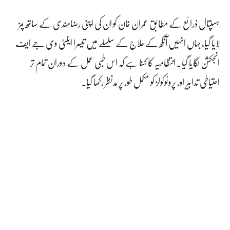
ہسپتال ذرائع کے مطابق عمران خان کو ان کی اپنی رضامندی کے ساتھ پمز
لایا گیا، جہاں انہیں آنکھ کے علاج کے سلسلے میں تیسرا اینٹی وی جے ایف
انجکشن لگایا گیا۔ انتظامیہ کا کہنا ہے کہ اس طبی عمل کے دوران تمام تر
احتیاطی تدابیر اور پروٹوکولز کو مکمل طور پر مدنظر رکھا گیا۔