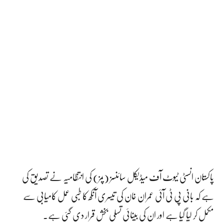
پاکستان انسٹی ٹیوٹ آف میڈیکل سائنسز (پمز) کی انتظامیہ نے تصدیق کی
ہے کہ بانی پی ٹی آئی عمران خان کی تیسری آنکھ کا طبی عمل کامیابی سے
مکمل کر لیا گیا ہے اور ان کی بینائی تسلی بخش قرار دی گئی ہے۔