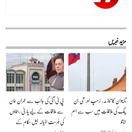
مزید خبریں
تائیوان کا تنازعہ: ٹرمپ اور شی جن
پی ٹی آئی کی جانب سے عمران خان
پنگ کی ملاقات میں سب سے اہم
سے ملاقات کے لیے پارٹی رہنماؤں
ایشو
کی فہرست اڈیالہ جیل حکام کے
مئی 14, 2026