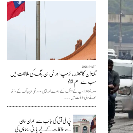
مئی 14, 2026
تائیوان کا تنازعہ: ٹرمپ اور شی جن پنگ کی ملاقات میں
سب سے اہم ایشو
صدر ڈونلڈ ٹرمپ کے بیجنگ کے دورے اور چینی صدر شی جن پنگ کے ساتھ
ہونے والی ملاقات میں...
پی ٹی آئی کی جانب سے عمران خان
سے ملاقات کے لیے پارٹی رہنماؤں کی