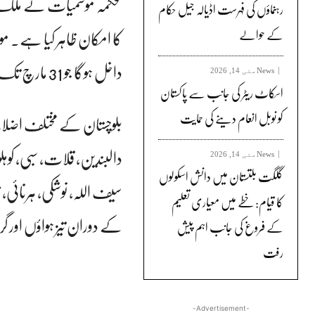
رہنماؤں کی فہرست اڈیالہ جیل حکام
کے حوالے
داخل ہوگا جو 31 مارچ تک جاری رہ سکتا ہے۔
News
مئی 14, 2026
اسکاٹ ریٹر کی جانب سے پاکستان
کو نوبل انعام دینے کی حمایت
بلوچستان کے مختلف اضلاع 
دالبندین، قلات، سبی، کوہلو،
News
مئی 14, 2026
گلگت بلتستان میں دانش اسکولوں
کا قیام: خطے میں معیاری تعلیم
کے دوران تیز ہواؤں اور 
کے فروغ کی جانب اہم پیش
رفت
-Advertisement-