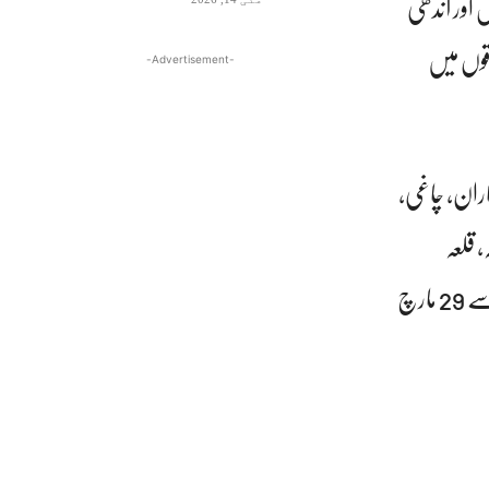
 سے بارش اور آندھی
بی علاقوں میں
-Advertisement-
اران، چاغی،
، قلعہ
سیف اللہ، نوشکی، ہرنائی، ژوب اور مستونگ شامل ہیں، وہاں 24 سے 25 مارچ اور پھر 27 سے 29 مارچ