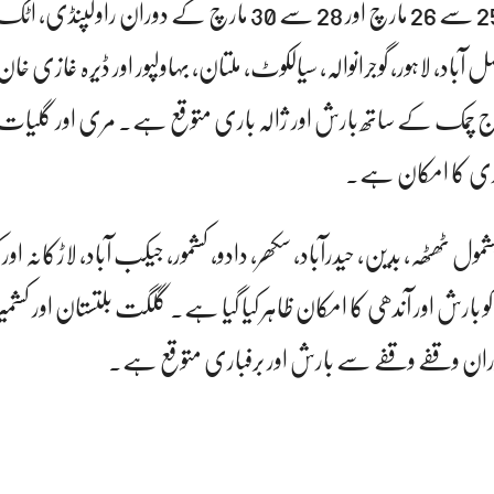
پنجاب اور اسلام آباد میں 25 سے 26 مارچ اور 28 سے 30 مارچ کے دوران راو
صل آباد، لاہور، گوجرانوالہ، سیالکوٹ، ملتان، بہاولپور اور ڈیرہ غازی خ
 گرج چمک کے ساتھ بارش اور ژالہ باری متوقع ہے۔ مری اور گلیات
باری کا امکان ہے۔
ٹھٹھہ، بدین، حیدرآباد، سکھر، دادو، کشمور، جیکب آباد، لاڑکانہ اور 
اور 28، 29 مارچ کو بارش اور آندھی کا امکان ظاہر کیا گیا ہے۔ گلگت بلتستان اور کش