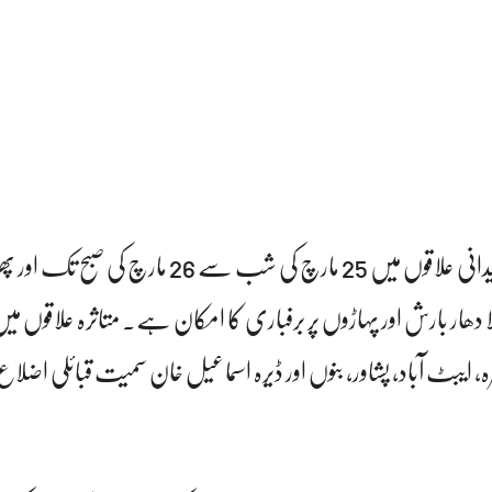
 دھار بارش اور پہاڑوں پر برفباری کا امکان ہے۔ متاثرہ علاقوں می
رہ، ایبٹ آباد، پشاور، بنوں اور ڈیرہ اسماعیل خان سمیت قبائلی اضلا