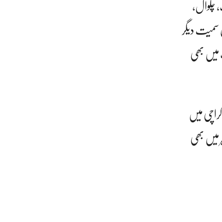
لپنڈی، اٹک، چکوال،
ان سمیت دیگر
 میں بھی
کراچی میں
میر میں بھی