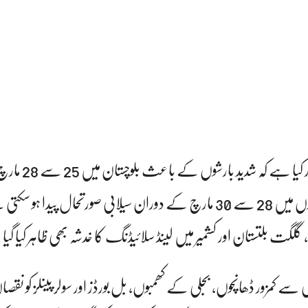
محکمہ موسمیات نے خبردار کیا ہے کہ ش
پختونخوا کے مقامی ندی نالوں میں 28 سے 30 مارچ کے دوران سیلابی صورتحال پیدا
وا، گلگت بلتستان اور کشمیر میں لینڈ سلائیڈنگ کا خدشہ بھی ظاہر کیا گ
 سے کمزور ڈھانچوں، بجلی کے کھمبوں، بل بورڈز اور سولر پینلز کو نقصان