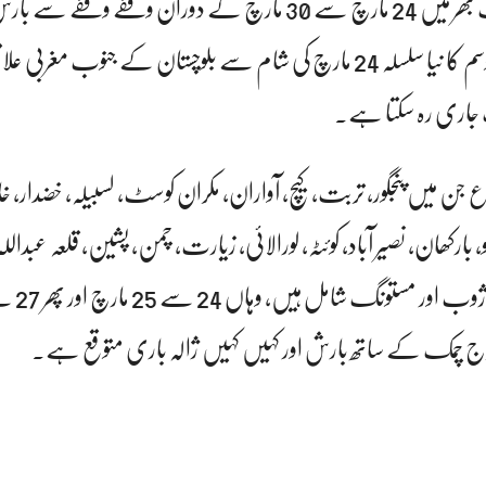
محکمہ موسمیات نے ملک بھر میں 24 مارچ سے 30 مارچ کے دوران وقفے وقفے
کا امکان ظاہر کیا ہے۔ موسم کا نیا سلسلہ 24 مارچ کی شام سے بلوچستان کے جنوب مغر
جن میں پنجگور، تربت، کیچ، آواران، مکران کوسٹ، لسبیلہ، خضدار، خ
 بارکھان، نصیر آباد، کوئٹہ، لورالائی، زیارت، چمن، پشین، قلعہ عبداللہ
گرج چمک کے ساتھ بارش اور کہیں کہیں ژالہ باری متوقع ہے۔