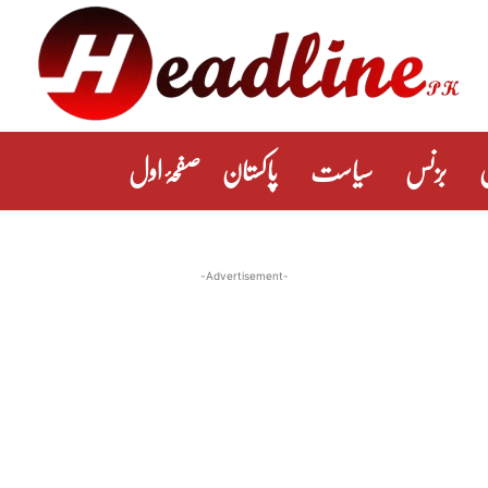
بزنس
سیاست
پاکستان
صفحۂ اول
-Advertisement-