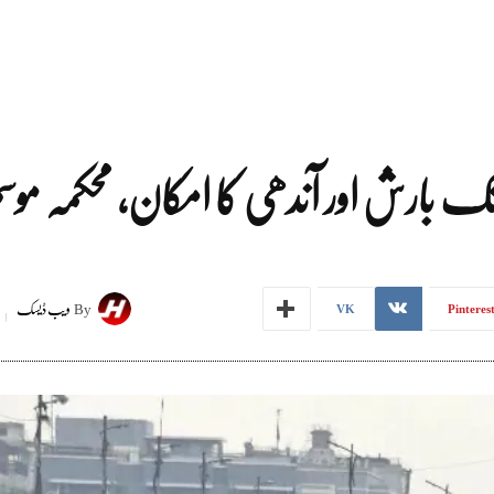
By
ویب ڈیسک
VK
Pinteres