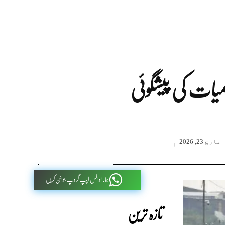
مارچ 23, 2026
ہمارا واٹس اپپ گروپ جوائن کریں
تازہ ترین