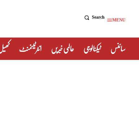
Search
MENU
سائنس
ٹیکنالوجی
عالمی خبریں
انٹرٹینمنٹ
کھیل