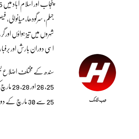
جہلم، سرگودھا، میانوالی، فی
شہروں میں تیز ہواؤں اور
اسی دوران بارش اور برف
سندھ کے مختلف اضلاع بشمول 
25، 26 
25 سے 30 مارچ کے دوران وقفے وقفے سے بارش اور برفباری متوقع ہے۔
ویب ڈیسک