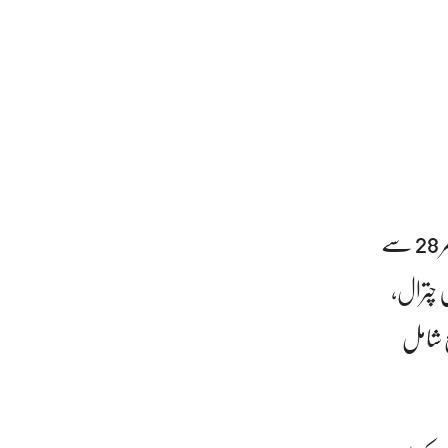
خیبر پختونخوا کے بالائی اور میدانی علاقوں میں 25 مارچ کی شب سے 26 مارچ کی صبح تک اور پھر 28 سے
ں چترال،
ع شامل