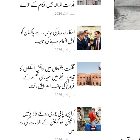
فہرست اڈیالہ جیل حکام کے حوالے
مئی 14, 2026
اسکاٹ ریٹر کی جانب سے پاکستان کو
نوبل انعام دینے کی حمایت
مئی 14, 2026
گلگت بلتستان میں دانش اسکولوں کا
قیام: خطے میں معیاری تعلیم کے
فروغ کی جانب اہم پیش رفت
مئی 14, 2026
کراچی: پانی چوری روکنے والا پولیس
اسٹیشن خود کرپشن کے الزامات کی زد
میں
مئی 14, 2026