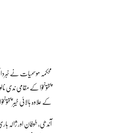
کے علاوہ بالائی خیبر پختونخ
آندھی، طوفان اور ژالہ باری