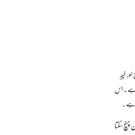
دید بارشوں کے باعث بلوچستان میں 25 سے 28 مارچ اور خیبر
 ہو سکتی ہے۔ اس
یا ہے۔
 پہنچ سکتا