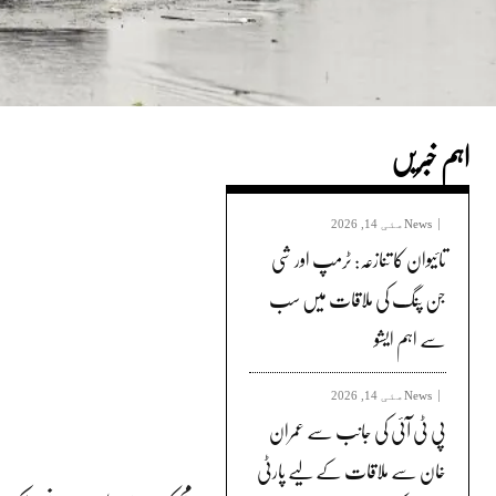
اہم خبریں
News
مئی 14, 2026
تائیوان کا تنازعہ: ٹرمپ اور شی
جن پنگ کی ملاقات میں سب
سے اہم ایشو
News
مئی 14, 2026
پی ٹی آئی کی جانب سے عمران
خان سے ملاقات کے لیے پارٹی