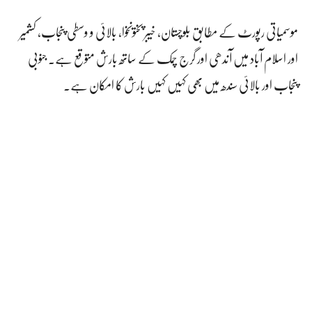
موسمیاتی رپورٹ کے مطابق بلوچستان، خیبر پختونخوا، بالائی و وسطی پنجاب، کشمیر
اور اسلام آباد میں آندھی اور گرج چمک کے ساتھ بارش متوقع ہے۔ جنوبی
پنجاب اور بالائی سندھ میں بھی کہیں کہیں بارش کا امکان ہے۔