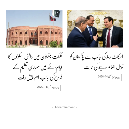
اسکاٹ ریٹر کی جانب سے پاکستان کو
گلگت بلتستان میں دانش اسکولوں کا
نوبل انعام دینے کی حمایت
قیام: خطے میں معیاری تعلیم کے
فروغ کی جانب اہم پیش رفت
مئی 14, 2026
News
مئی 14, 2026
News
- Advertisement -