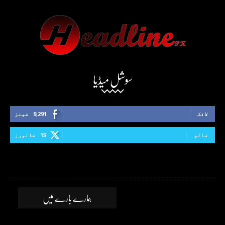
سوشل میڈیا
لائک
9,291
فینز
فالو
15
فالورز
ہمارے بارے میں