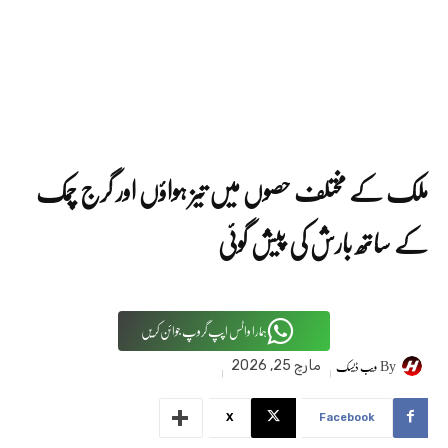
ملک کے مختلف حصوں میں تیز ہواؤں اور گرج چمک
کے ساتھ بارش کی پیش گوئی
ہمارا واٹس اپپ گروپ جوائن کریں
By
ویب ڈیسک
مارچ 25, 2026
X
Facebook