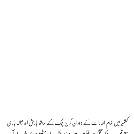
کشمیر میں شام اور رات کے دوران گرج چمک کے ساتھ بارش اور ژالہ باری
متوقع ہے، جبکہ گلگت بلتستان میں موسم خشک اور مطلع جزوی طور پر ابر آلود