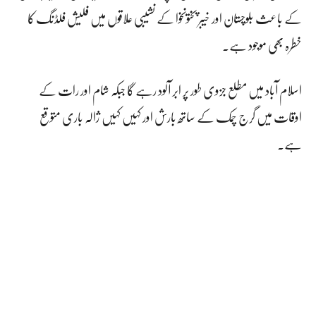
کے باعث بلوچستان اور خیبر پختونخوا کے نشیبی علاقوں میں فلیش فلڈنگ کا
خطرہ بھی موجود ہے۔
اسلام آباد میں مطلع جزوی طور پر ابر آلود رہے گا جبکہ شام اور رات کے
اوقات میں گرج چمک کے ساتھ بارش اور کہیں کہیں ژالہ باری متوقع
ہے۔