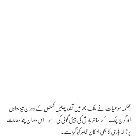
محکمہ موسمیات نے ملک بھر میں آئندہ چوبیس گھنٹوں کے دوران تیز ہواؤں
اور گرج چمک کے ساتھ بارش کی پیش گوئی کی ہے۔ اس دوران چند مقامات
پر ژالہ باری کا بھی امکان ظاہر کیا گیا ہے۔