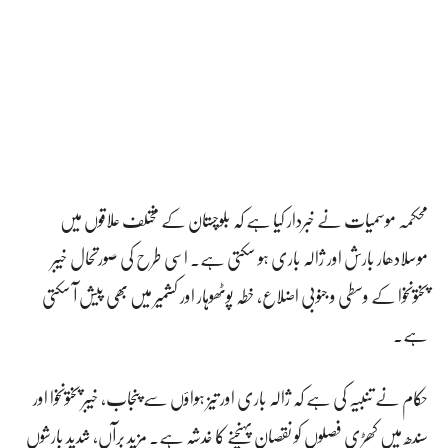
محکمہ موسمیات نے خبردار کیا ہے کہ بلوچستان کے مختلف علاقوں میں
موسلادھار بارش اور ژالہ باری ہو سکتی ہے۔ اسی طرح کی صورتحال خیبر
پختونخوا کے وسطی و جنوبی اضلاع، خطہ پوٹھوہار اور کشمیر میں بھی پیش آ سکتی
ہے۔
حکام نے تنبیہ کی ہے کہ ژالہ باری اور تیز ہواؤں سے پنجاب، خیبر پختونخوا اور
سندھ میں کھڑی فصلوں کو نقصان پہنچنے کا خدشہ ہے۔ مزید برآں، شدید بارشوں