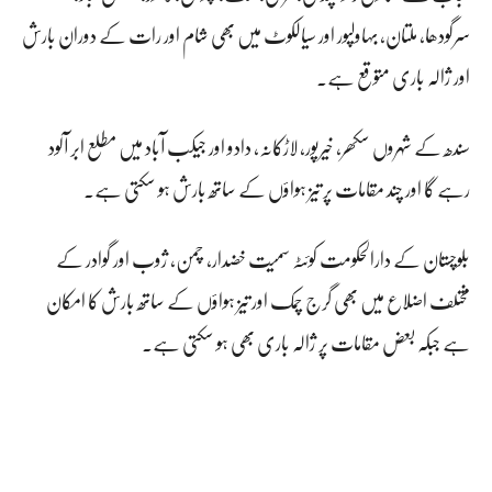
سرگودھا، ملتان، بہاولپور اور سیالکوٹ میں بھی شام اور رات کے دوران بارش
اور ژالہ باری متوقع ہے۔
سندھ کے شہروں سکھر، خیرپور، لاڑکانہ، دادو اور جیکب آباد میں مطلع ابر آلود
رہے گا اور چند مقامات پر تیز ہواؤں کے ساتھ بارش ہو سکتی ہے۔
بلوچستان کے دارالحکومت کوئٹہ سمیت خضدار، چمن، ژوب اور گوادر کے
مختلف اضلاع میں بھی گرج چمک اور تیز ہواؤں کے ساتھ بارش کا امکان
ہے جبکہ بعض مقامات پر ژالہ باری بھی ہو سکتی ہے۔