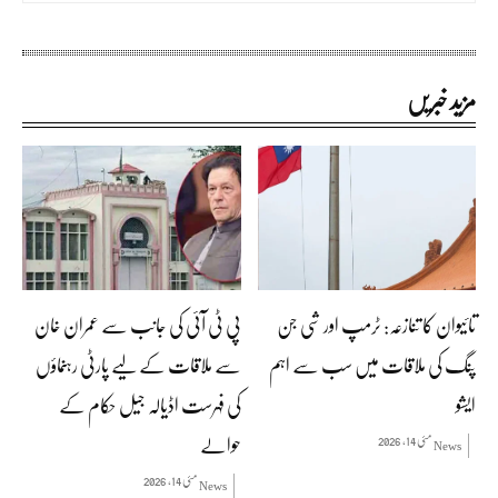
مزید خبریں
تائیوان کا تنازعہ: ٹرمپ اور شی جن
پی ٹی آئی کی جانب سے عمران خان
پنگ کی ملاقات میں سب سے اہم
سے ملاقات کے لیے پارٹی رہنماؤں
ایشو
کی فہرست اڈیالہ جیل حکام کے
حوالے
مئی 14, 2026
News
مئی 14, 2026
News