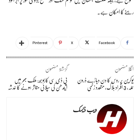
رہنے کا امکان ہے۔
Pinterest
X
Facebook
اگلا مضمون
گزشتہ مضمون
یوکرین پر روس کا دن دہاڑے ڈرون
پی ڈی سی کا بوجھ: ملک بھر میں
حملہ، 3 افراد ہلاک، متعدد زخمی
ایندھن کی سپلائی متاثر ہونے کا خدشہ
ویب ڈیسک