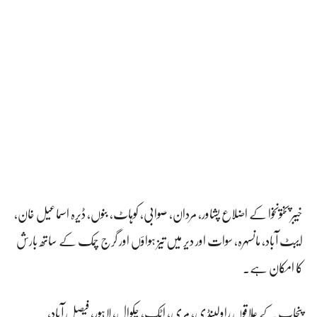
خیبر پختونخوا کے اضلاع پشاور، مردان، صوابی، کوہاٹ، بنوں، ڈیرہ اسماعیل خان،
ایبٹ آباد، مانسہرہ، سوات اور دیر میں تیز ہواؤں اور گرج چمک کے ساتھ بارش
کا امکان ہے۔
پنجاب کے علاقوں راولپنڈی، مری، اٹک، چکوال، لاہور، فیصل آباد،