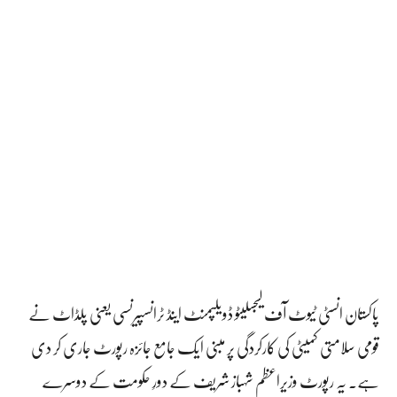
پاکستان انسٹی ٹیوٹ آف لیجسلیٹو ڈویلپمنٹ اینڈ ٹرانسپیرنسی یعنی پلڈاٹ نے
قومی سلامتی کمیٹی کی کارکردگی پر مبنی ایک جامع جائزہ رپورٹ جاری کر دی
ہے۔ یہ رپورٹ وزیراعظم شہباز شریف کے دورِ حکومت کے دوسرے