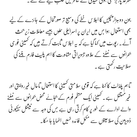
جون دو ہزار پچیس کا اجلاس خطے کی وسیع تر صورتحال کے جائزے کے لیے
بھی استعمال ہوا جس میں ایران پر اسرائیلی حملوں جیسے معاملات زیر بحث
آئے۔ رپورٹ میں کہا گیا ہے کہ یہ اجلاس ثابت کرتے ہیں کہ کمیٹی فوری
بحرانوں سے نمٹنے کے علاوہ تزویراتی مشاورت کا اہم پلیٹ فارم بننے کی
صلاحیت رکھتی ہے۔
تاہم پلڈاٹ کا کہنا ہے کہ قومی سلامتی کمیٹی کا استعمال تاحال غیر روایتی اور
غیر مستقل ہے۔ کمیٹی ایک منظم فورم کے بجائے محض بحرانوں سے نمٹنے
والے ادارے کے طور پر کام کرتی رہی ہے جس کی وجہ سے نیشنل سیکیورٹی
ڈویژن کی صلاحیتوں سے مکمل فائدہ نہیں اٹھایا جا سکا۔