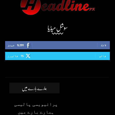
سوشل میڈیا
لائک
9,291
فینز
فالو
15
فالورز
ہمارے بارے میں
پرائیویسی پالیسی
ہمارے بارے میں