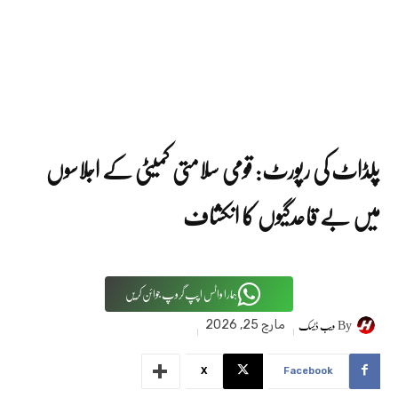
پلڈاٹ کی رپورٹ: قومی سلامتی کمیٹی کے اجلاسوں
میں بے قاعدگیوں کا انکشاف
ہمارا واٹس اپپ گروپ جوائن کریں
By
ویب ڈیسک
مارچ 25, 2026
X
Facebook