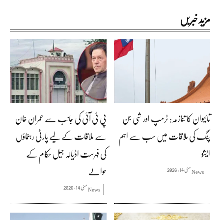
مزید خبریں
تائیوان کا تنازعہ: ٹرمپ اور شی جن
پی ٹی آئی کی جانب سے عمران خان
پنگ کی ملاقات میں سب سے اہم
سے ملاقات کے لیے پارٹی رہنماؤں
ایشو
کی فہرست اڈیالہ جیل حکام کے
حوالے
مئی 14, 2026
News
مئی 14, 2026
News