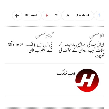
Pinterest
X
Facebook
اگلا مضمون
گزشتہ مضمون
ایرانی صدر کی اسرائیلی جارحیت کے
پی ایس ایل 11 ایک نئے دور کا آغاز
خلاف طیب اردوان کے مؤقف کی
ہے، شاداب خان
تعریف
ویب ڈیسک