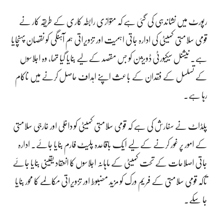
رپورٹ میں نشاندہی کی گئی ہے کہ متوازی رابطہ کاری کے طریقہ کار نے
قومی سلامتی کمیٹی کی ادارہ جاتی اہمیت اور تزویراتی ہم آہنگی کو نقصان پہنچایا
ہے۔ نیشنل سیکیورٹی ڈویژن کو جس مقصد کے لیے بنایا گیا تھا، وہ اجلاسوں
کے تسلسل کے فقدان کے باعث اپنے اہداف حاصل کرنے میں ناکام
رہا ہے۔
پلڈاٹ نے سفارش کی ہے کہ قومی سلامتی کمیٹی کو داخلی اور خارجی سلامتی
کے امور پر غور کرنے کے لیے ایک باقاعدہ پلیٹ فارم بنایا جائے۔ ادارہ
جاتی اصلاحات کے تحت کمیٹی کے ماہانہ اجلاسوں کا انعقاد یقینی بنایا جائے
تاکہ قومی سلامتی کے فریم ورک کو مزید مضبوط اور تزویراتی مکالمے کا محور بنایا
جا سکے۔