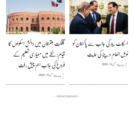
اسکاٹ ریٹر کی جانب سے پاکستان کو
گلگت بلتستان میں دانش اسکولوں کا
نوبل انعام دینے کی حمایت
قیام: خطے میں معیاری تعلیم کے
فروغ کی جانب اہم پیش رفت
مئی 14, 2026
News
مئی 14, 2026
News
- Advertisement -