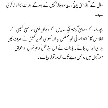
سال کے آغاز یعنی پانچ مارچ دو ہزار پچیس کے بعد کے حالات کا احاطہ کرتی
ہے۔
رپورٹ کے مطابق گزشتہ ایک برس کے دوران قومی سلامتی کمیٹی کے
اجلاسوں کا انعقاد انتہائی غیر مستقل رہا اور مجموعی طور پر کمیٹی نے صرف تین
بار ہی اجلاس بلائے۔ پلڈاٹ نے اس طرزِ عمل کو غیر فعال اور بحرانی
صورتحال میں ردعمل دینے تک محدود قرار دیا ہے۔