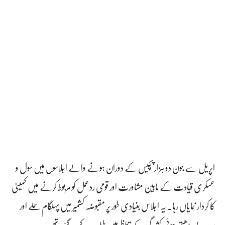
اپریل سے جون دو ہزار پچیس کے دوران ہونے والے اجلاسوں میں سول و
عسکری قیادت کے مابین مشاورت اور قومی ردعمل کو مربوط کرنے میں کمیٹی
کا کردار نمایاں رہا۔ یہ اجلاس بنیادی طور پر مقبوضہ کشمیر میں پہلگام حملے اور
سرحد پار بڑھتی ہوئی کشیدگی کے تناظر میں طلب کیے گئے تھے۔