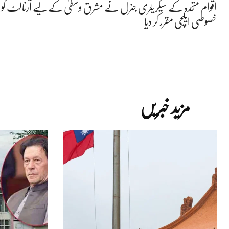
اقوام متحدہ کے سیکریٹری جنرل نے مشرق وسطیٰ کے لیے آرنالٹ کو اپ
خصوصی ایلچی مقرر کر دیا
مزید خبریں