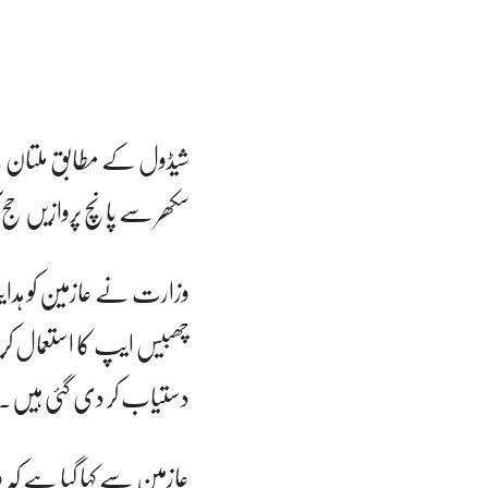
شیڈول کے مطابق ملتان سے
سکھر سے پانچ پروازیں حج 
وزارت نے عازمین کو ہدای
چھبیس ایپ کا استعمال ک
دستیاب کر دی گئی ہیں۔
عازمین سے کہا گیا ہے کہ 