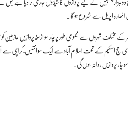
دو ہزار چھبیس کے لیے پروازوں کا شیڈول جاری کر دیا ہے جس ک
مل اٹھارہ اپریل سے شروع ہوگا۔
 مختلف شہروں سے مجموعی طور پر چار سو اڑسٹھ پروازیں عازمین کو
ی حج اسکیم کے تحت اسلام آباد سے ایک سو انتیس، کراچی سے 
 چار پروازیں روانہ ہوں گی۔