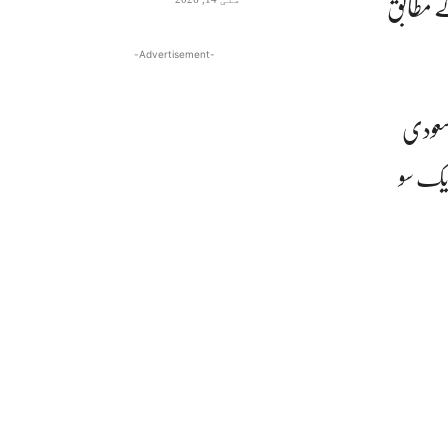
ے مطابق
-Advertisement-
 سعودی
ایک سو