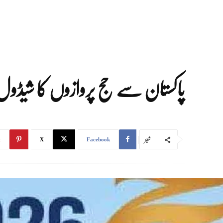
پاکستان سے حج پروازوں کا شیڈول جاری، پہلی پرو
شیئر
t
X
Facebook