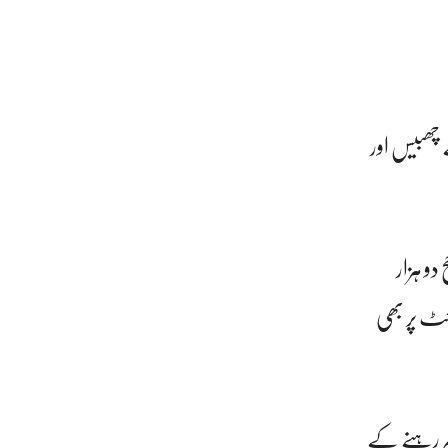
چھبیس اور
و ہزار
ئٹ پر بھی
بر رہنے کے