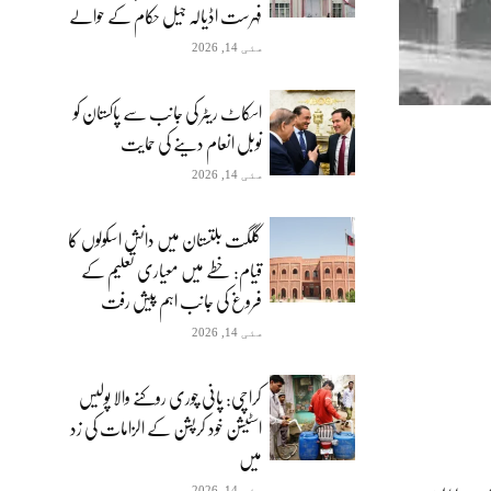
فہرست اڈیالہ جیل حکام کے حوالے
مئی 14, 2026
اسکاٹ ریٹر کی جانب سے پاکستان کو
نوبل انعام دینے کی حمایت
مئی 14, 2026
گلگت بلتستان میں دانش اسکولوں کا
قیام: خطے میں معیاری تعلیم کے
فروغ کی جانب اہم پیش رفت
مئی 14, 2026
کراچی: پانی چوری روکنے والا پولیس
اسٹیشن خود کرپشن کے الزامات کی زد
میں
مئی 14, 2026