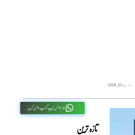
مارچ 25, 2026
ہمارا واٹس اپپ گروپ جوائن کریں
تازہ ترین