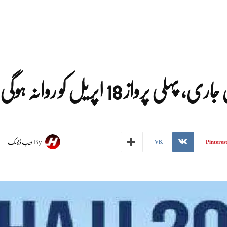
از 18 اپریل کو روانہ ہوگی
By
ویب ڈیسک
VK
Pinteres