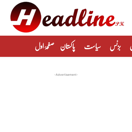
بزنس
سیاست
پاکستان
صفحۂ اول
-Advertisement-