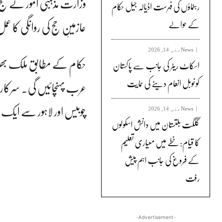
وزارت مذہبی امور نے حج 
رہنماؤں کی فہرست اڈیالہ جیل حکام
عازمینِ حج کی روانگی کا ع
کے حوالے
News
مئی 14, 2026
حکام کے مطابق ملک بھر کے
اسکاٹ ریٹر کی جانب سے پاکستان
کو نوبل انعام دینے کی حمایت
عرب پہنچائیں گی۔ سرکار
چوبیس اور لاہور سے ایک سو
News
مئی 14, 2026
گلگت بلتستان میں دانش اسکولوں
کا قیام: خطے میں معیاری تعلیم
کے فروغ کی جانب اہم پیش
رفت
-Advertisement-