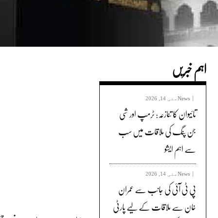
اہم خبریں
News
مئی 14, 2026
تائیوان کا تنازعہ: ٹرمپ اور شی
جن پنگ کی ملاقات میں سب
سے اہم ایشو
News
مئی 14, 2026
پی ٹی آئی کی جانب سے عمران
خان سے ملاقات کے لیے پارٹی