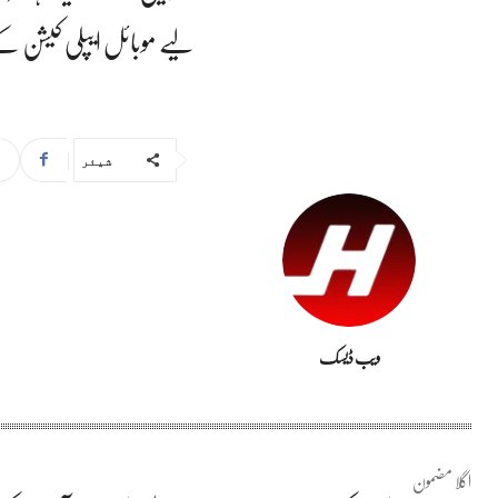
لیے موبائل ایپلی کیشن ک
شیئر
ویب ڈیسک
اگلا مضمون