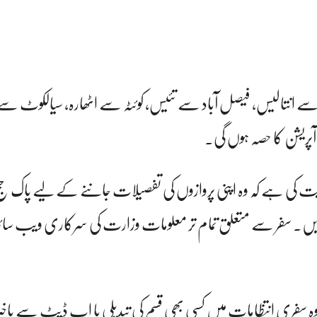
 انتالیس، فیصل آباد سے تئیس، کوئٹہ سے اٹھارہ، سیالکوٹ سے 
آپریشن کا حصہ ہوں گی۔
ت کی ہے کہ وہ اپنی پروازوں کی تفصیلات جاننے کے لیے پاک حج د
ریں۔ سفر سے متعلق تمام تر معلومات وزارت کی سرکاری ویب سا
وہ سفری انتظامات میں کسی بھی قسم کی تبدیلی یا اپ ڈیٹ سے باخ