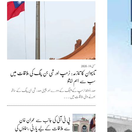
مئی 14, 2026
تائیوان کا تنازعہ: ٹرمپ اور شی جن پنگ کی ملاقات میں
سب سے اہم ایشو
صدر ڈونلڈ ٹرمپ کے بیجنگ کے دورے اور چینی صدر شی جن پنگ کے ساتھ
ہونے والی ملاقات میں...
پی ٹی آئی کی جانب سے عمران خان
سے ملاقات کے لیے پارٹی رہنماؤں کی