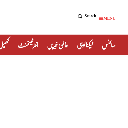
Search
MENU
سائنس
ٹیکنالوجی
عالمی خبریں
انٹرٹینمنٹ
کھیل