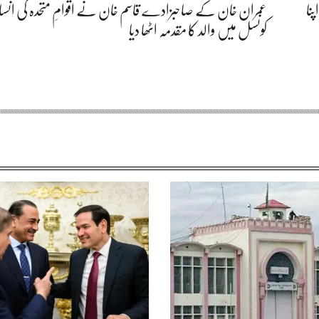
نا
عمران خان کے صاحبزادے قاسم خان نے اقوامِ متحدہ کی انسا
کونسل میں والد کا مقدمہ اٹھا دیا