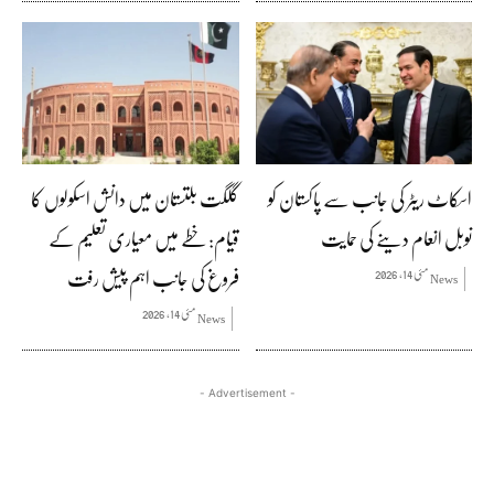
اسکاٹ ریٹر کی جانب سے پاکستان کو
گلگت بلتستان میں دانش اسکولوں کا
نوبل انعام دینے کی حمایت
قیام: خطے میں معیاری تعلیم کے
فروغ کی جانب اہم پیش رفت
مئی 14, 2026
News
مئی 14, 2026
News
- Advertisement -