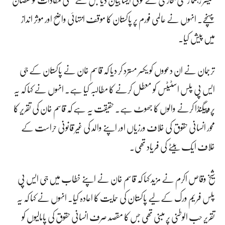
پہنچے۔ انہوں نے عالمی فورم پر پاکستان کا موقف انتہائی واضح اور موثر انداز
میں پیش کیا۔
ترجمان نے ان دعووں کو یکسر مسترد کر دیا کہ قاسم خان نے پاکستان کے جی
ایس پی پلس اسٹیٹس کو معطل کرنے کا مطالبہ کیا ہے۔ انہوں نے کہا کہ یہ
پروپیگنڈا کرنے والوں کا جھوٹ ہے۔ حقیقت یہ ہے کہ قاسم خان کی تقریر کا
محور انسانی حقوق کی خلاف ورزیاں اور اپنے والد کی غیر قانونی حراست کے
خلاف ایک بیٹے کی فریاد تھی۔
شیخ وقاص اکرم نے مزید کہا کہ قاسم خان نے اپنے خطاب میں جی ایس پی
پلس فریم ورک کے لیے پاکستان کی حمایت کا اعادہ کیا۔ انہوں نے کہا کہ یہ
تقریر حب الوطنی پر مبنی تھی جس کا مقصد صرف انسانی حقوق کی پامالیوں کو