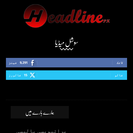
سوشل میڈیا
لائک
9,291
فینز
فالو
15
فالورز
ہمارے بارے میں
پرائیویسی پالیسی