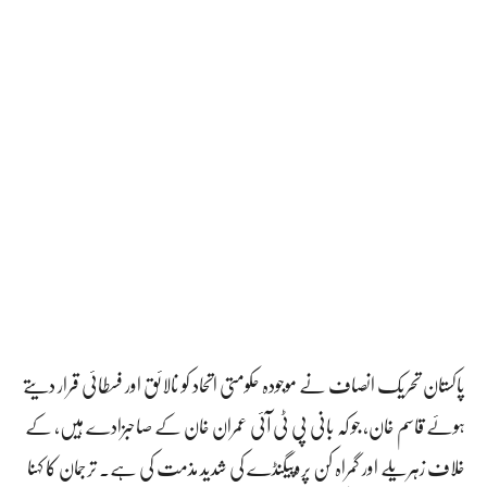
پاکستان تحریک انصاف نے موجودہ حکومتی اتحاد کو نالائق اور فسطائی قرار دیتے
ہوئے قاسم خان، جو کہ بانی پی ٹی آئی عمران خان کے صاحبزادے ہیں، کے
خلاف زہریلے اور گمراہ کن پروپیگنڈے کی شدید مذمت کی ہے۔ ترجمان کا کہنا