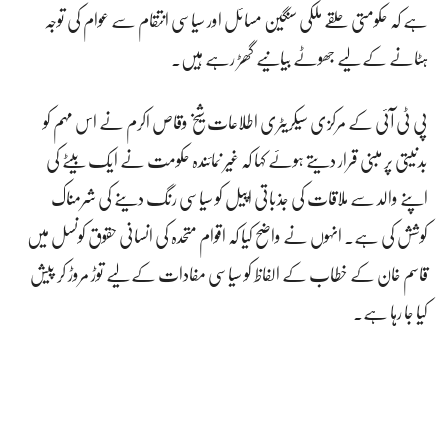
ہے کہ حکومتی حلقے ملکی سنگین مسائل اور سیاسی انتقام سے عوام کی توجہ
ہٹانے کے لیے جھوٹے بیانیے گھڑ رہے ہیں۔
پی ٹی آئی کے مرکزی سیکریٹری اطلاعات شیخ وقاص اکرم نے اس مہم کو
بدنیتی پر مبنی قرار دیتے ہوئے کہا کہ غیر نمائندہ حکومت نے ایک بیٹے کی
اپنے والد سے ملاقات کی جذباتی اپیل کو سیاسی رنگ دینے کی شرمناک
کوشش کی ہے۔ انہوں نے واضح کیا کہ اقوام متحدہ کی انسانی حقوق کونسل میں
قاسم خان کے خطاب کے الفاظ کو سیاسی مفادات کے لیے توڑ مروڑ کر پیش
کیا جا رہا ہے۔