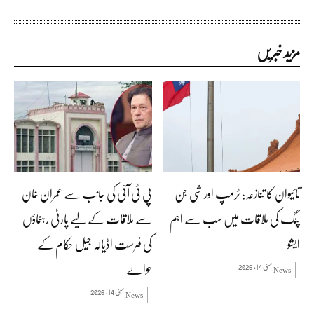
مزید خبریں
تائیوان کا تنازعہ: ٹرمپ اور شی جن
پی ٹی آئی کی جانب سے عمران خان
پنگ کی ملاقات میں سب سے اہم
سے ملاقات کے لیے پارٹی رہنماؤں
ایشو
کی فہرست اڈیالہ جیل حکام کے
حوالے
مئی 14, 2026
News
مئی 14, 2026
News