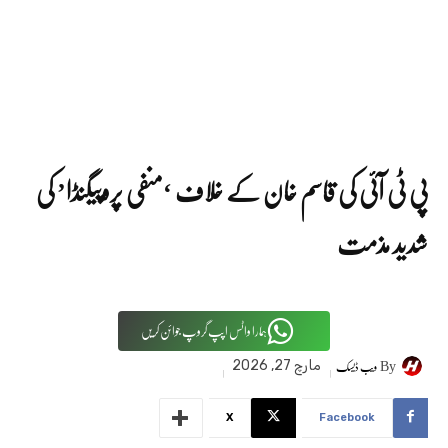
پی ٹی آئی کی قاسم خان کے خلاف ‘منفی پروپیگنڈا’ کی
شدید مذمت
ہمارا واٹس اپپ گروپ جوائن کریں
By
ویب ڈیسک
مارچ 27, 2026
X
Facebook