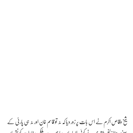
شیخ وقاص اکرم نے اس بات پر زور دیا کہ نہ تو قاسم خان اور نہ ہی پارٹی کے
سینئر رہنما زلفی بخاری نے کوئی ایسا بیان دیا جس سے ملکی مفادات کو نقصان