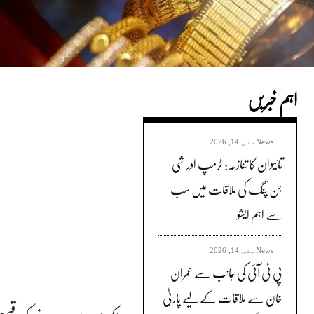
اہم خبریں
News
مئی 14, 2026
تائیوان کا تنازعہ: ٹرمپ اور شی
جن پنگ کی ملاقات میں سب
سے اہم ایشو
News
مئی 14, 2026
پی ٹی آئی کی جانب سے عمران
خان سے ملاقات کے لیے پارٹی