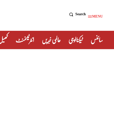
Search
MENU
سائنس
ٹیکنالوجی
عالمی خبریں
انٹرٹینمنٹ
کھیل