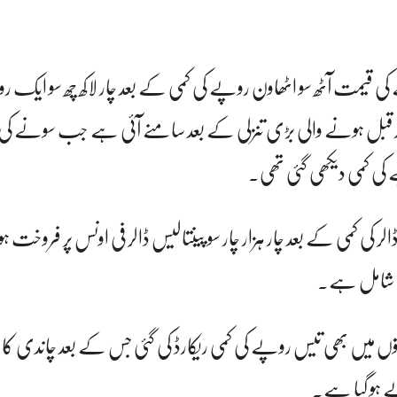
 قیمت آٹھ سو اٹھاون روپے کی کمی کے بعد چار لاکھ چھ سو ایک رو
بل ہونے والی بڑی تنزلی کے بعد سامنے آئی ہے جب سونے کی فی
 کی کمی دیکھی گئی تھی۔
لر کی کمی کے بعد چار ہزار چار سو پینتالیس ڈالر فی اونس پر فروخت 
ھی شامل ہے۔
توں میں بھی تیس روپے کی کمی ریکارڈ کی گئی جس کے بعد چاندی کا فی
ے ہو گیا ہے۔