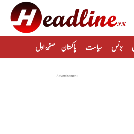
بزنس
سیاست
پاکستان
صفحۂ اول
-Advertisement-