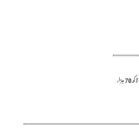
لبنان: اسرائیلی جارحیت کے نتیجے میں 121 بچے جاں بحق، 3 لاکھ 70 ہزار