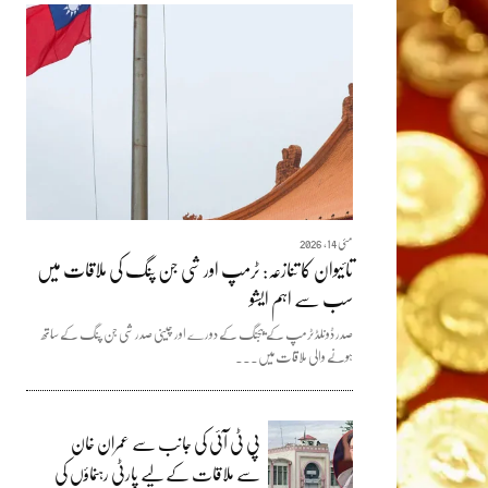
مئی 14, 2026
تائیوان کا تنازعہ: ٹرمپ اور شی جن پنگ کی ملاقات میں
سب سے اہم ایشو
صدر ڈونلڈ ٹرمپ کے بیجنگ کے دورے اور چینی صدر شی جن پنگ کے ساتھ
ہونے والی ملاقات میں...
پی ٹی آئی کی جانب سے عمران خان
سے ملاقات کے لیے پارٹی رہنماؤں کی