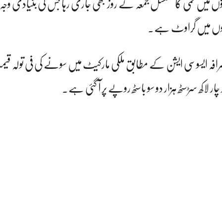
وں میں کمی کا تسلسل جمعہ کے روز بھی جاری رہا جس کی بنیادی وجہ
خوں میں گراوٹ ہے۔
رز صرافہ ایسوسی ایشن کے مطابق ملکی مارکیٹ میں سونے کی فی تولہ 
ر لاکھ سڑسٹھ ہزار دو سو باسٹھ روپے پر آ گئی ہے۔