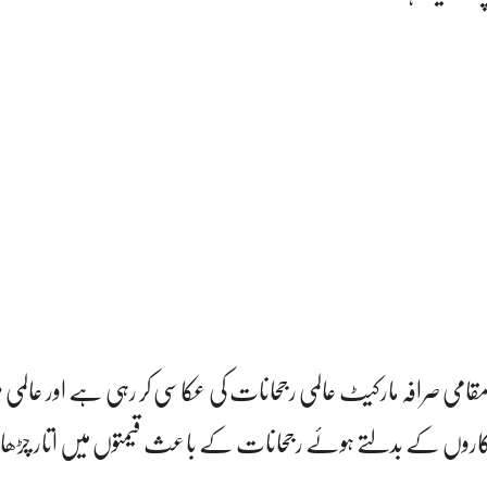
 مقامی صرافہ مارکیٹ عالمی رجحانات کی عکاسی کر رہی ہے اور عالمی 
 کاروں کے بدلتے ہوئے رجحانات کے باعث قیمتوں میں اتار چڑھاؤ 