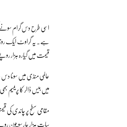
اسی طرح دس گرام سونے کی
ہے۔ یہ گراوٹ ایک روز ق
قیمت میں گیارہ ہزار روپے
عالمی منڈی میں سونا دس ڈا
میں بیس ڈالر کا پریمیم ب
مقامی سطح پر چاندی کی قیم
سات ہزار چار سو چون روپ