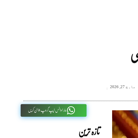
ی
مارچ 27, 2026
ہمارا واٹس اپپ گروپ جوائن کریں
تازہ ترین