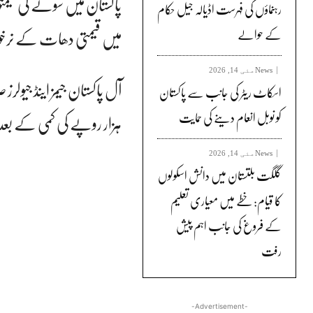
پاکستان میں سونے کی قیمت
رہنماؤں کی فہرست اڈیالہ جیل حکام
میں قیمتی دھات کے نر
کے حوالے
News
مئی 14, 2026
آل پاکستان جیمز اینڈ جیول
اسکاٹ ریٹر کی جانب سے پاکستان
کو نوبل انعام دینے کی حمایت
ہزار روپے کی کمی کے بعد چا
News
مئی 14, 2026
گلگت بلتستان میں دانش اسکولوں
کا قیام: خطے میں معیاری تعلیم
کے فروغ کی جانب اہم پیش
رفت
-Advertisement-