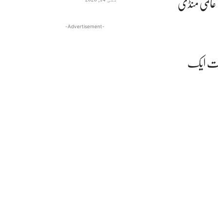
 عالمی منڈی
-Advertisement-
قیمت ایک