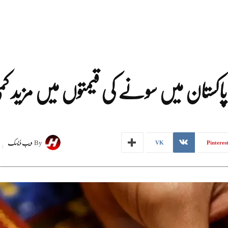
کستان میں سونے کی قیمتوں میں مزید کم
By
ویب ڈیسک
VK
Pinteres