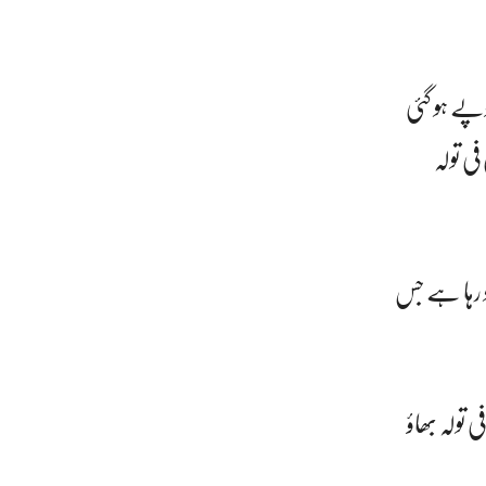
پے ہو گئی
 تولہ
ہو رہا ہے جس
 تولہ بھاؤ