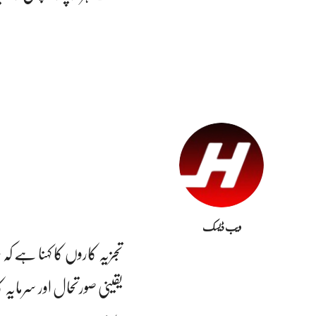
ویب ڈیسک
تجزیہ کاروں کا کہنا ہے کہ
یقینی صورتحال اور سرمایہ