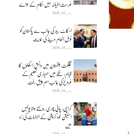
فہرست اڈیالہ جیل حکام کے حوالے
مئی 14, 2026
اسکاٹ ریٹر کی جانب سے پاکستان کو
نوبل انعام دینے کی حمایت
مئی 14, 2026
گلگت بلتستان میں دانش اسکولوں کا
قیام: خطے میں معیاری تعلیم کے
فروغ کی جانب اہم پیش رفت
مئی 14, 2026
کراچی: پانی چوری روکنے والا پولیس
اسٹیشن خود کرپشن کے الزامات کی زد
میں
مئی 14, 2026