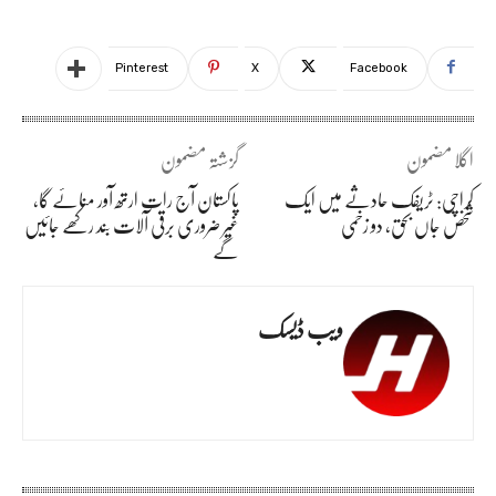
Pinterest
X
Facebook
اگلا مضمون
گزشتہ مضمون
کراچی: ٹریفک حادثے میں ایک
پاکستان آج رات ارتھ آور منائے گا،
شخص جاں بحق، دو زخمی
غیر ضروری برقی آلات بند رکھے جائیں
گے
ویب ڈیسک