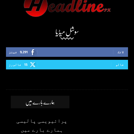
سوشل میڈیا
لائک
9,291
فینز
فالو
15
فالورز
ہمارے بارے میں
پرائیویسی پالیسی
ہمارے بارے میں