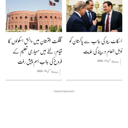
اسکاٹ ریٹر کی جانب سے پاکستان کو
گلگت بلتستان میں دانش اسکولوں کا
نوبل انعام دینے کی حمایت
قیام: خطے میں معیاری تعلیم کے
فروغ کی جانب اہم پیش رفت
مئی 14, 2026
News
مئی 14, 2026
News
- Advertisement -