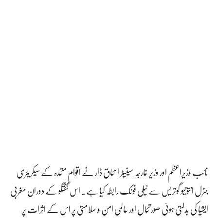
نائب وزیراعظم اور وزیر خارجہ سینیٹر اسحاق ڈار نے اقوام متحدہ کے سیکریٹری
جنرل انتونیو گوتریس سے ٹیلی فونک رابطہ کیا ہے۔ اس گفتگو کے دوران مغربی
ایشیا کی بدلتی ہوئی صورتحال اور عالمی امن و سلامتی پر اس کے اثرات پر