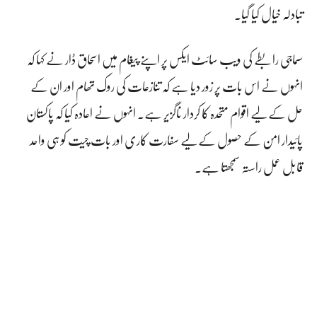
تبادلہ خیال کیا گیا۔
سماجی رابطے کی ویب سائٹ ایکس پر اپنے پیغام میں اسحاق ڈار نے کہا کہ
انہوں نے اس بات پر زور دیا ہے کہ تنازعات کی روک تھام اور ان کے
حل کے لیے اقوام متحدہ کا کردار ناگزیر ہے۔ انہوں نے اعادہ کیا کہ پاکستان
پائیدار امن کے حصول کے لیے سفارت کاری اور بات چیت کو ہی واحد
قابل عمل راستہ سمجھتا ہے۔