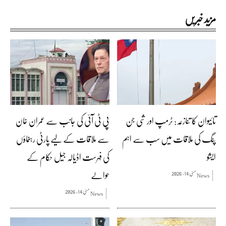
مزید خبریں
تائیوان کا تنازعہ: ٹرمپ اور شی جن
پی ٹی آئی کی جانب سے عمران خان
پنگ کی ملاقات میں سب سے اہم
سے ملاقات کے لیے پارٹی رہنماؤں
ایشو
کی فہرست اڈیالہ جیل حکام کے
حوالے
مئی 14, 2026
News
مئی 14, 2026
News