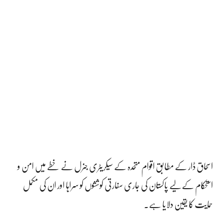
اسحاق ڈار کے مطابق اقوام متحدہ کے سیکریٹری جنرل نے خطے میں امن و
استحکام کے لیے پاکستان کی جاری سفارتی کوششوں کو سراہا اور ان کی مکمل
حمایت کا یقین دلایا ہے۔