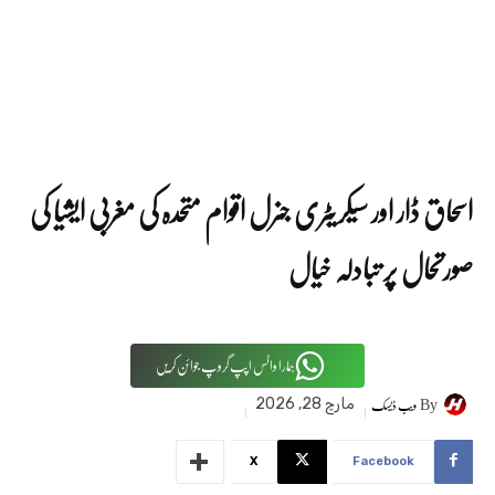
اسحاق ڈار اور سیکریٹری جنرل اقوام متحدہ کی مغربی ایشیا کی
صورتحال پر تبادلہ خیال
ہمارا واٹس اپپ گروپ جوائن کریں
By
ویب ڈیسک
مارچ 28, 2026
X
Facebook