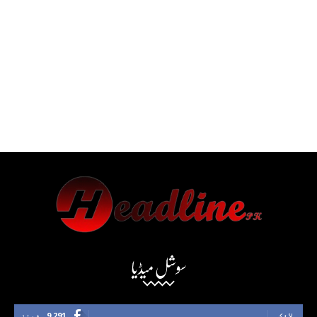
سوشل میڈیا
لائک
9,291
فینز