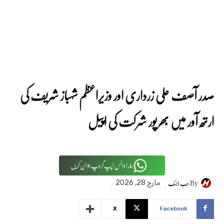
صدر آصف علی زرداری اور وزیراعظم شہباز شریف کی
ارتھ آور میں بھرپور شرکت کی اپیل
ہمارا واٹس اپپ گروپ جوائن کریں
By
ویب ڈیسک
مارچ 28, 2026
X
Facebook