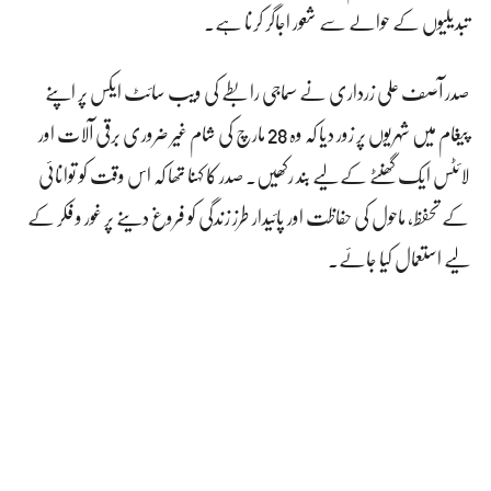
تبدیلیوں کے حوالے سے شعور اجاگر کرنا ہے۔
صدر آصف علی زرداری نے سماجی رابطے کی ویب سائٹ ایکس پر اپنے
پیغام میں شہریوں پر زور دیا کہ وہ 28 مارچ کی شام غیر ضروری برقی آلات اور
لائٹس ایک گھنٹے کے لیے بند رکھیں۔ صدر کا کہنا تھا کہ اس وقت کو توانائی
کے تحفظ، ماحول کی حفاظت اور پائیدار طرز زندگی کو فروغ دینے پر غور و فکر کے
لیے استعمال کیا جائے۔