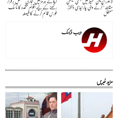
لاہور: آپریشن تھیٹر میں ‘سی سیکشن
آبنائے ہرمز میں تجارتی تسلسل برقرار
مقابلہ’ کرنے والی چار لیڈی ڈاکٹرز
رکھنے کے لیے اقوام متحدہ کا ٹاسک
معطل
فورس قائم کرنے کا فیصلہ
ویب ڈیسک
مزید خبریں