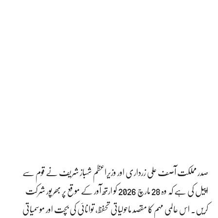
صدر مملکت آصف علی زرداری اور وزیراعظم شہباز شریف نے قوم سے
اپیل کی ہے کہ وہ 28 مارچ 2026 کو ارتھ آور کے موقع پر بھرپور شرکت
کریں۔ اس عالمی مہم کا مقصد ماحولیاتی تحفظ، توانائی کی بچت اور موسمیاتی