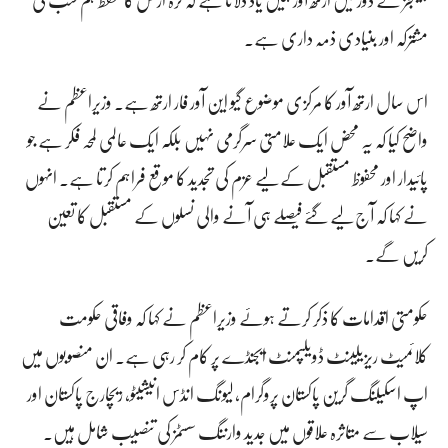
مشترکہ اور بنیادی ذمہ داری ہے۔
اس سال ارتھ آور کا مرکزی موضوع گیو این آور فار ارتھ ہے۔ وزیراعظم نے
واضح کیا کہ یہ محض ایک علامتی سرگرمی نہیں بلکہ ایک عالمی لمحہ فکر ہے جو
پائیدار اور محفوظ مستقبل کے لیے عزم کی تجدید کا موقع فراہم کرتا ہے۔ انہوں
نے کہا کہ آج لیے گئے فیصلے ہی آنے والی نسلوں کے مستقبل کا تعین
کریں گے۔
حکومتی اقدامات کا ذکر کرتے ہوئے وزیراعظم نے کہا کہ وفاقی حکومت
کلائمیٹ ریزیلینٹ ڈویلپمنٹ ایجنڈے پر کام کر رہی ہے۔ ان منصوبوں میں
اپ اسکیلنگ گرین پاکستان پروگرام، لیونگ انڈس انیشیٹو، ریچارج پاکستان اور
سیلاب سے متاثرہ علاقوں میں جدید وارننگ سسٹمز کی تنصیب شامل ہیں۔