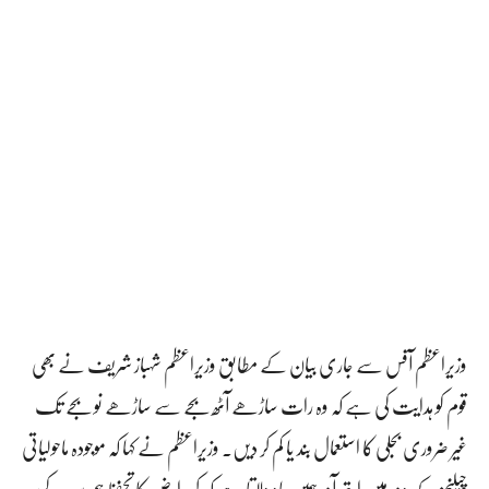
وزیراعظم آفس سے جاری بیان کے مطابق وزیراعظم شہباز شریف نے بھی
قوم کو ہدایت کی ہے کہ وہ رات ساڑھے آٹھ بجے سے ساڑھے نو بجے تک
غیر ضروری بجلی کا استعمال بند یا کم کر دیں۔ وزیراعظم نے کہا کہ موجودہ ماحولیاتی
چیلنجز کے دور میں ارتھ آور ہمیں یاد دلاتا ہے کہ کرہ ارض کا تحفظ ہم سب کی