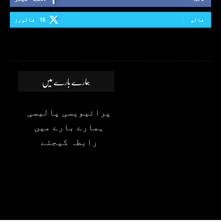
فالو
15
فالورز
ہمارے بارے میں
پرائیویسی پالیسی
ہمارے بارے میں
رابطہ کیجئے