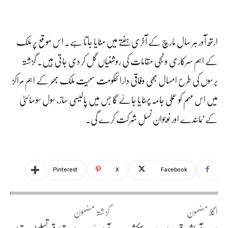
ارتھ آور ہر سال مارچ کے آخری ہفتے میں منایا جاتا ہے۔ اس موقع پر ملک
کے اہم سرکاری و نجی مقامات کی روشنیاں گل کر دی جاتی ہیں۔ گزشتہ
برسوں کی طرح امسال بھی وفاقی دارالحکومت سمیت ملک بھر کے اہم مراکز
میں اس مہم کو عملی جامہ پہنایا جائے گا جس میں پالیسی ساز، سول سوسائٹی
کے نمائندے اور نوجوان نسل شرکت کرے گی۔
Pinterest
X
Facebook
اگلا مضمون
گزشتہ مضمون