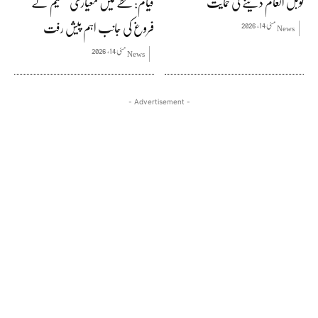
نوبل انعام دینے کی حمایت
قیام: خطے میں معیاری تعلیم کے
فروغ کی جانب اہم پیش رفت
مئی 14, 2026
News
مئی 14, 2026
News
- Advertisement -