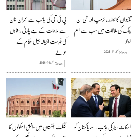
تائیوان کا تنازعہ: ٹرمپ اور شی جن
پی ٹی آئی کی جانب سے عمران خان
پنگ کی ملاقات میں سب سے اہم
سے ملاقات کے لیے پارٹی رہنماؤں
ایشو
کی فہرست اڈیالہ جیل حکام کے
حوالے
مئی 14, 2026
News
مئی 14, 2026
News
اسکاٹ ریٹر کی جانب سے پاکستان کو
گلگت بلتستان میں دانش اسکولوں کا