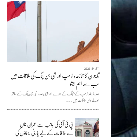
مئی 14, 2026
تائیوان کا تنازعہ: ٹرمپ اور شی جن پنگ کی ملاقات میں
سب سے اہم ایشو
صدر ڈونلڈ ٹرمپ کے بیجنگ کے دورے اور چینی صدر شی جن پنگ کے ساتھ
ہونے والی ملاقات میں...
پی ٹی آئی کی جانب سے عمران خان
سے ملاقات کے لیے پارٹی رہنماؤں کی