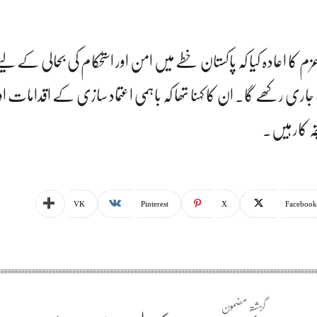
کا اعادہ کیا کہ پاکستان خطے میں امن اور استحکام کی بحالی کے ل
 جاری رکھے گا۔ ان کا کہنا تھا کہ باہمی اعتماد سازی کے اقدامات ا
ہ کار ہیں۔
VK
Pinterest
X
Facebook
گزشتہ مضمون