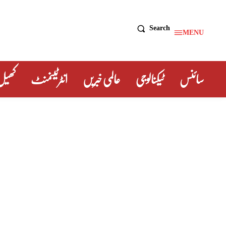
Search
MENU
سائنس
ٹیکنالوجی
عالمی خبریں
انٹرٹینمنٹ
کھیل