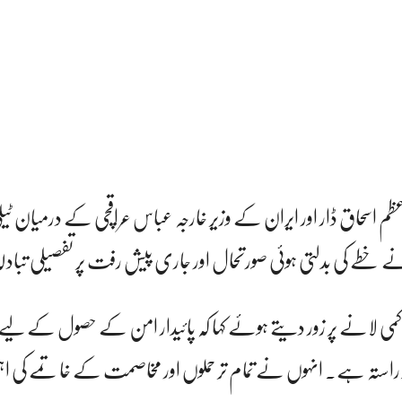
 اسحاق ڈار اور ایران کے وزیر خارجہ عباس عراقچی کے درمیان ٹی
نے خطے کی بدلتی ہوئی صورتحال اور جاری پیش رفت پر تفصیلی تبادلہ
کمی لانے پر زور دیتے ہوئے کہا کہ پائیدار امن کے حصول کے لیے
راستہ ہے۔ انہوں نے تمام تر حملوں اور مخاصمت کے خاتمے کی اہم