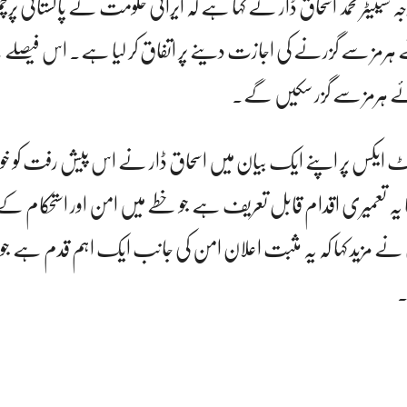
ہ سینیٹر محمد اسحاق ڈار نے کہا ہے کہ ایرانی حکومت نے پاکستانی پرچم 
نائے ہرمز سے گزرنے کی اجازت دینے پر اتفاق کر لیا ہے۔ اس فیص
بنائے ہرمز سے گزر سکیں گے۔
 ایکس پر اپنے ایک بیان میں اسحاق ڈار نے اس پیش رفت کو خوش 
ا یہ تعمیری اقدام قابل تعریف ہے جو خطے میں امن اور استحکام کے
ے مزید کہا کہ یہ مثبت اعلان امن کی جانب ایک اہم قدم ہے جو م
۔