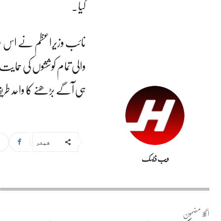
کیا۔
نائب وزیراعظم نے اس عزم 
والی تمام کوششوں کی حمایت
ہی آگے بڑھنے کا واحد طریق
شیئر
ویب ڈیسک
اگلا مضمون