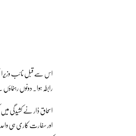
اس سے قبل نائب وزیراعظم
رابطہ ہوا۔ دونوں رہنماؤں 
اسحاق ڈار نے کشیدگی میں 
اور سفارت کاری ہی واحد 