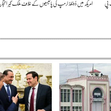
 پی
امریکہ میں ڈونلڈ ٹرمپ کی پالیسیوں کے خلاف ملک گیر احتجاج 