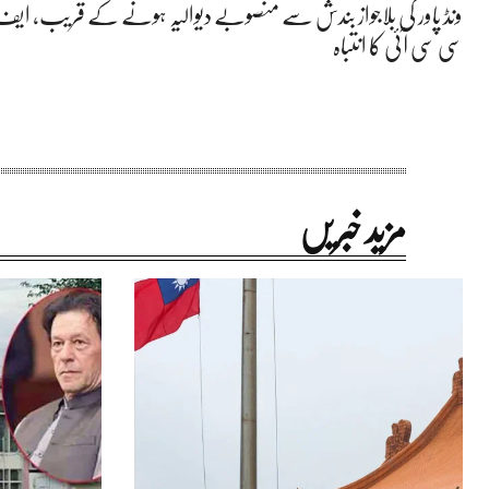
ونڈ پاور کی بلاجواز بندش سے منصوبے دیوالیہ ہونے کے قریب، ایف
سی سی آئی کا انتباہ
مزید خبریں