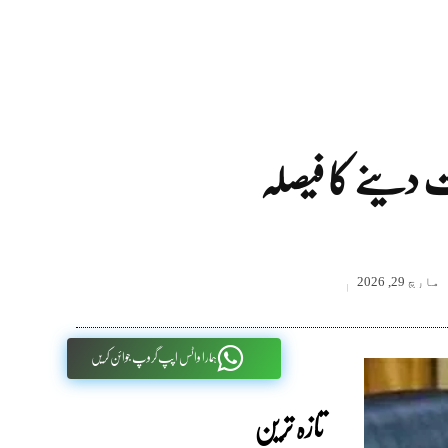
مارچ 29, 2026
ہمارا واٹس اپپ گروپ جوائن کریں
تازہ ترین