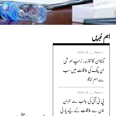
اہم خبریں
News
مئی 14, 2026
تائیوان کا تنازعہ: ٹرمپ اور شی
جن پنگ کی ملاقات میں سب
سے اہم ایشو
News
مئی 14, 2026
پی ٹی آئی کی جانب سے عمران
خان سے ملاقات کے لیے پارٹی