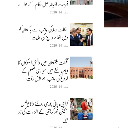
فہرست اڈیالہ جیل حکام کے حوالے
مئی 14, 2026
اسکاٹ ریٹر کی جانب سے پاکستان کو
نوبل انعام دینے کی حمایت
مئی 14, 2026
گلگت بلتستان میں دانش اسکولوں کا
قیام: خطے میں معیاری تعلیم کے
فروغ کی جانب اہم پیش رفت
مئی 14, 2026
کراچی: پانی چوری روکنے والا پولیس
اسٹیشن خود کرپشن کے الزامات کی زد
میں
مئی 14, 2026