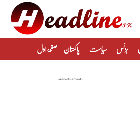
بزنس
سیاست
پاکستان
صفحۂ اول
-Advertisement-