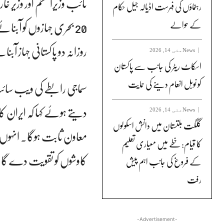
نائب وزیراعظم اور وزیر خارج
رہنماؤں کی فہرست اڈیالہ جیل حکام
20 بحری جہازوں کو آب
کے حوالے
روزانہ دو پاکستانی جہاز آ
News
مئی 14, 2026
اسکاٹ ریٹر کی جانب سے پاکستان
کو نوبل انعام دینے کی حمایت
سماجی رابطے کی ویب سائٹ
دیتے ہوئے کہا کہ ایران ک
News
مئی 14, 2026
گلگت بلتستان میں دانش اسکولوں
معاون ثابت ہوگا۔ انہوں ن
کا قیام: خطے میں معیاری تعلیم
کاوشوں کو تقویت دے گا
کے فروغ کی جانب اہم پیش
رفت
-Advertisement-