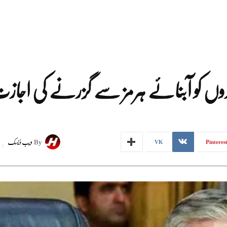
By
ویب ڈیسک
VK
Pinteres