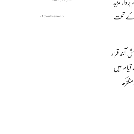
بردار مزید
لے کے تحت
-Advertisement-
آئند قرار
 قیام میں
شترکہ