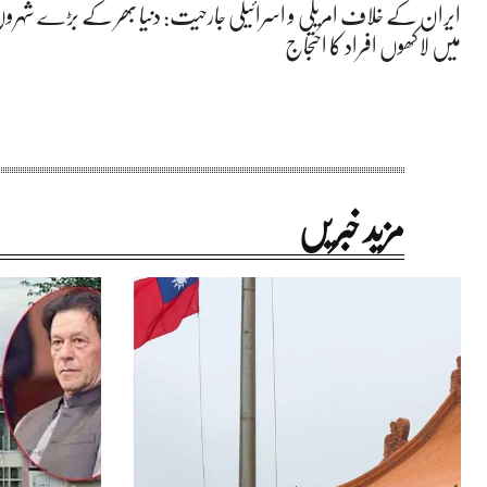
ایران کے خلاف امریکی و اسرائیلی جارحیت: دنیا بھر کے بڑے شہرو
میں لاکھوں افراد کا احتجاج
مزید خبریں