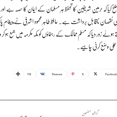
کیا کہ حرمین شریفین کا تحفظ ہر مسلمان کے ایمان کا حصہ ہے او
ی بھی نقصان ناقابل برداشت ہے۔ حافظ طاہر محمود اشرفی نے پیغام پاک
ئے زور دیا کہ مسلم ممالک کے رہنماؤں کو مکہ مکرمہ میں جمع ہو کر د
لی وضع کرنی چاہیے۔
VK
Pinterest
X
Facebook
گزشتہ مضمون