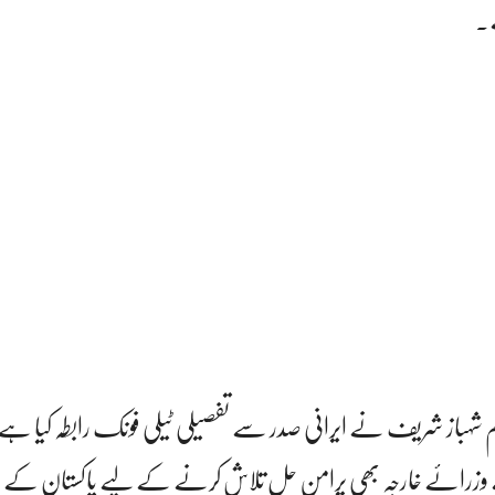
۔
ظم شہباز شریف نے ایرانی صدر سے تفصیلی ٹیلی فونک رابطہ کیا ہے، ج
وزرائے خارجہ بھی پرامن حل تلاش کرنے کے لیے پاکستان کے 