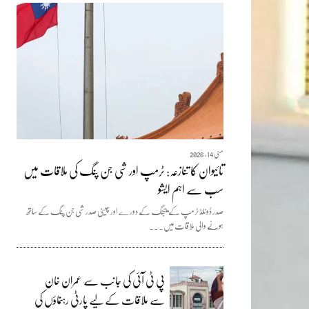
مئی 14, 2026
تائیوان کا تنازعہ: ٹرمپ اور شی جن پنگ کی ملاقات میں
سب سے اہم ایشو
صدر ڈونلڈ ٹرمپ کے بیجنگ کے دورے اور چینی صدر شی جن پنگ کے ساتھ
ہونے والی ملاقات میں...
پی ٹی آئی کی جانب سے عمران خان
سے ملاقات کے لیے پارٹی رہنماؤں کی