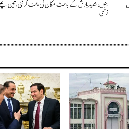
ں
بنوں: شدید بارش کے باعث مکان کی چھت گر گئی، تین بچے 
زخمی