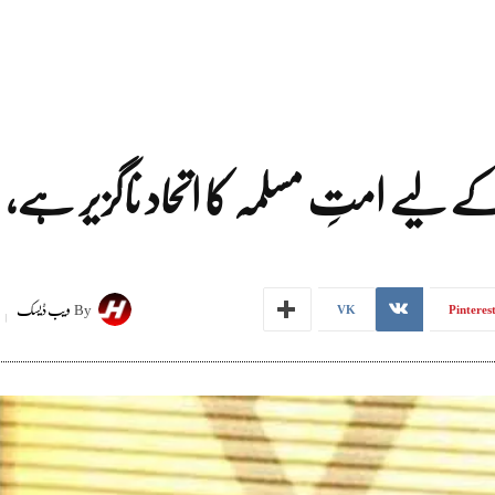
ے لیے امتِ مسلمہ کا اتحاد ناگزیر ہے، ح
By
ویب ڈیسک
VK
Pinteres