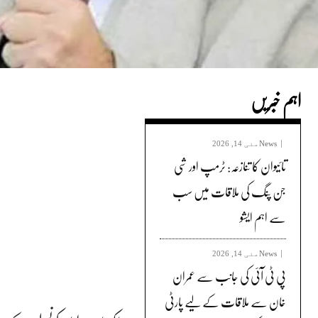
اہم خبریں
News
مئی 14, 2026
تائیوان کا تنازعہ: ٹرمپ اور شی
جن پنگ کی ملاقات میں سب
سے اہم ایشو
News
مئی 14, 2026
پی ٹی آئی کی جانب سے عمران
خان سے ملاقات کے لیے پارٹی