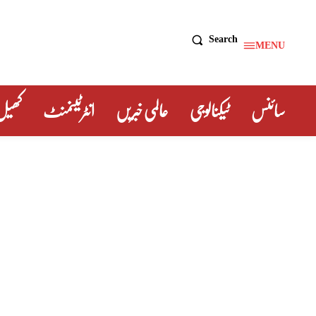
Search
MENU
سائنس
ٹیکنالوجی
عالمی خبریں
انٹرٹینمنٹ
کھیل