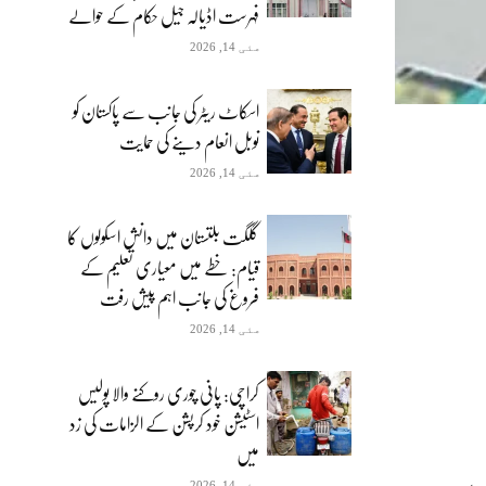
فہرست اڈیالہ جیل حکام کے حوالے
مئی 14, 2026
اسکاٹ ریٹر کی جانب سے پاکستان کو
نوبل انعام دینے کی حمایت
مئی 14, 2026
گلگت بلتستان میں دانش اسکولوں کا
قیام: خطے میں معیاری تعلیم کے
فروغ کی جانب اہم پیش رفت
مئی 14, 2026
کراچی: پانی چوری روکنے والا پولیس
اسٹیشن خود کرپشن کے الزامات کی زد
میں
مئی 14, 2026