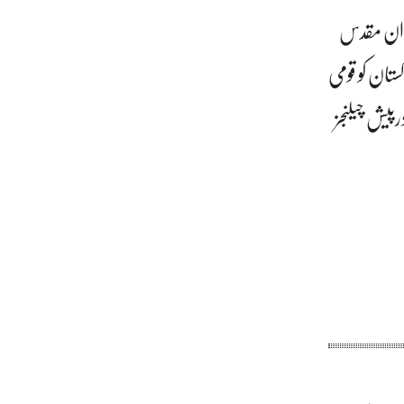
ر ان مقدس
ستان کو قومی
رپیش چیلنجز