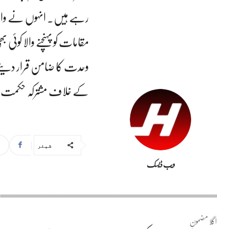
رہے ہیں۔ انہوں نے واضح 
مقامات کو پہنچنے والا کوئ
وحدت کا ضامن قرار دیتے ہو
کے خلاف مشترکہ حکمت عم
شیئر
ویب ڈیسک
اگلا مضمون