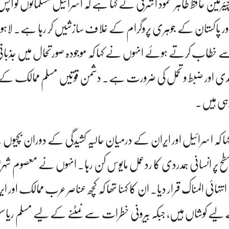
ئرمین حافظ طاہر محمود اشرفی نے کہا ہے کہ اسرائیل مسلمانوں کو آپ
اکستان کے جوہری پروگرام کے خلاف سازشیں کر رہا ہے۔ لاہور
 سے خطاب کرتے ہوئے انہوں نے کہا کہ موجودہ صورتحال میں جذبات
ندی اور ضبط و تحمل کی ضرورت ہے۔ دشمن قوتیں مسلم ممالک کے
 رہی ہیں۔
 کہا کہ اسرائیل اور ایران کے درمیان حالیہ کشیدگی کے دوران بچیو
لمی سطح پر انسانی ہمدردی کا ردعمل مایوس کن رہا۔ انہوں نے معصوم شہری
نتہائی المناک قرار دیا۔ ان کا کہنا تھا کہ کچھ عناصر عرب ممالک اور 
 لیے کوشاں ہیں، جبکہ بیرونی خطرات سے نمٹنے کے لیے مسلم ریاستو