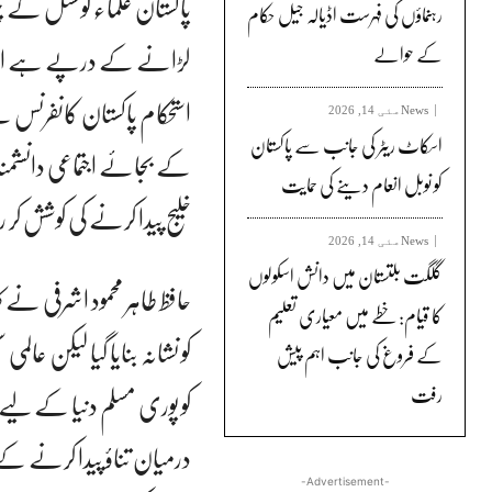
پاکستان علماء کونسل کے چی
رہنماؤں کی فہرست اڈیالہ جیل حکام
لڑانے کے درپے ہے اور پ
کے حوالے
استحکام پاکستان کانفرنس
News
مئی 14, 2026
اسکاٹ ریٹر کی جانب سے پاکستان
کے بجائے اجتماعی دانشم
کو نوبل انعام دینے کی حمایت
خلیج پیدا کرنے کی کوشش کر
News
مئی 14, 2026
گلگت بلتستان میں دانش اسکولوں
حافظ طاہر محمود اشرفی نے
کا قیام: خطے میں معیاری تعلیم
کو نشانہ بنایا گیا لیکن عا
کے فروغ کی جانب اہم پیش
رفت
کو پوری مسلم دنیا کے لیے ا
درمیان تناؤ پیدا کرنے کے
-Advertisement-