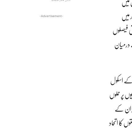
س میں
 میں
-Advertisement-
ی فیصلوں
 درمیان
ں کے اسکول
وں پر حملوں
ایران کے
ں کا اتحاد