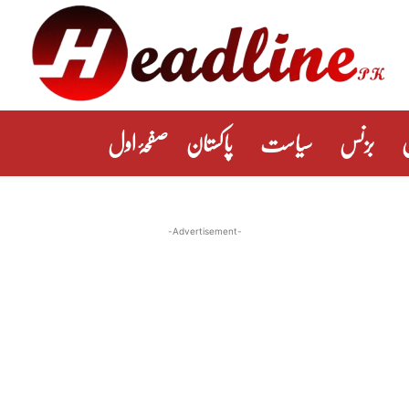
بزنس
سیاست
پاکستان
صفحۂ اول
-Advertisement-