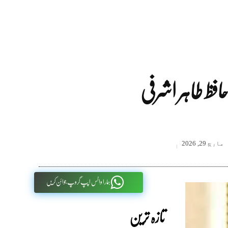
افظ طاہر اشرفی
مارچ 29, 2026
ہمارا واٹس اپپ گروپ جوائن کریں
تازہ ترین