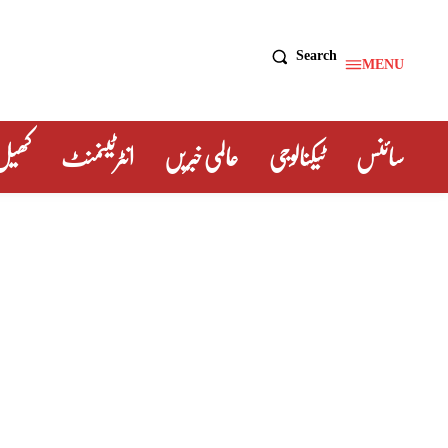
Search
MENU
سائنس
ٹیکنالوجی
عالمی خبریں
انٹرٹینمنٹ
کھیل