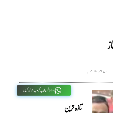
ز
مارچ 29, 2026
ہمارا واٹس اپپ گروپ جوائن کریں
تازہ ترین