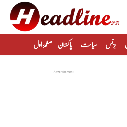
بزنس
سیاست
پاکستان
صفحۂ اول
-Advertisement-