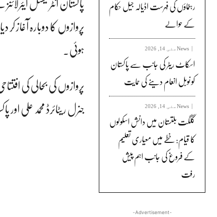
پاکستان انٹرنیشنل ایئرلا
رہنماؤں کی فہرست اڈیالہ جیل حکام
پروازوں کا دوبارہ آغاز کر 
کے حوالے
ہوئی۔
News
مئی 14, 2026
اسکاٹ ریٹر کی جانب سے پاکستان
کو نوبل انعام دینے کی حمایت
پروازوں کی بحالی کی افتتا
جنرل ریٹائرڈ محمد علی او
News
مئی 14, 2026
گلگت بلتستان میں دانش اسکولوں
کا قیام: خطے میں معیاری تعلیم
کے فروغ کی جانب اہم پیش
رفت
-Advertisement-