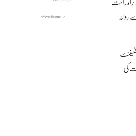
 براہ راست
سے روانہ
-Advertisement-
یفٹیننٹ
رکت کی۔