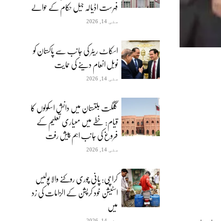
فہرست اڈیالہ جیل حکام کے حوالے
مئی 14, 2026
اسکاٹ ریٹر کی جانب سے پاکستان کو
نوبل انعام دینے کی حمایت
مئی 14, 2026
گلگت بلتستان میں دانش اسکولوں کا
قیام: خطے میں معیاری تعلیم کے
فروغ کی جانب اہم پیش رفت
مئی 14, 2026
کراچی: پانی چوری روکنے والا پولیس
اسٹیشن خود کرپشن کے الزامات کی زد
میں
مئی 14, 2026