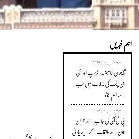
اہم خبریں
News
مئی 14, 2026
تائیوان کا تنازعہ: ٹرمپ اور شی
جن پنگ کی ملاقات میں سب
سے اہم ایشو
News
مئی 14, 2026
پی ٹی آئی کی جانب سے عمران
خان سے ملاقات کے لیے پارٹی