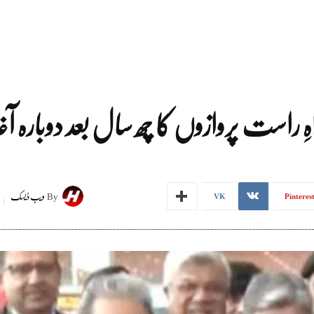
راست پروازوں کا چھ سال بعد دوبارہ آغا
By
ویب ڈیسک
VK
Pinteres