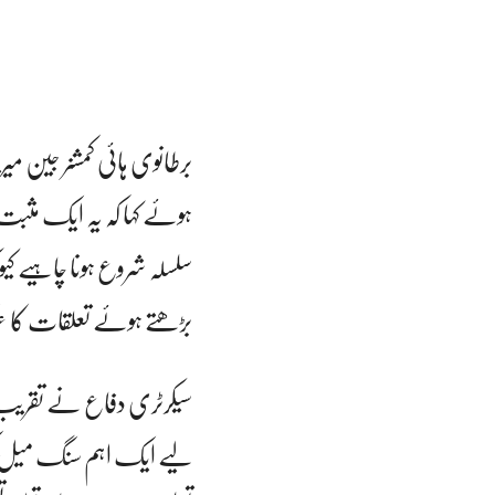
برطانوی ہائی کمشنر جین م
ہوئے کہا کہ یہ ایک مثبت
سلسلہ شروع ہونا چاہیے کیو
بڑھتے ہوئے تعلقات کا
سیکرٹری دفاع نے تقریب 
لیے ایک اہم سنگ میل کی 