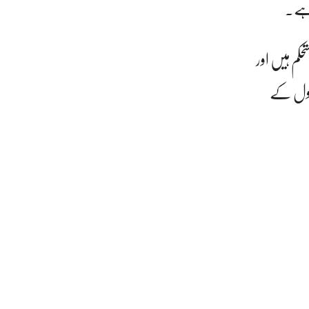
 ہے۔
حکم ہیں اور
صول کے