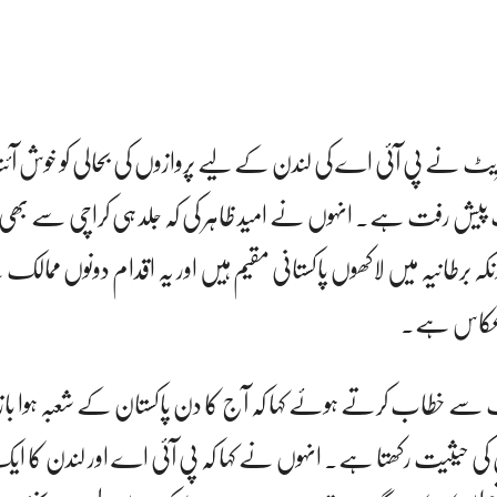
یریٹ نے پی آئی اے کی لندن کے لیے پروازوں کی بحالی کو خوش آئند
 پیش رفت ہے۔ انہوں نے امید ظاہر کی کہ جلد ہی کراچی سے بھی پ
نکہ برطانیہ میں لاکھوں پاکستانی مقیم ہیں اور یہ اقدام دونوں ممال
 عکاس ہے۔
سے خطاب کرتے ہوئے کہا کہ آج کا دن پاکستان کے شعبہ ہوا 
حیثیت رکھتا ہے۔ انہوں نے کہا کہ پی آئی اے اور لندن کا ایک