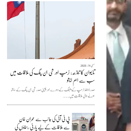
مئی 14, 2026
تائیوان کا تنازعہ: ٹرمپ اور شی جن پنگ کی ملاقات میں
سب سے اہم ایشو
صدر ڈونلڈ ٹرمپ کے بیجنگ کے دورے اور چینی صدر شی جن پنگ کے ساتھ
ہونے والی ملاقات میں...
پی ٹی آئی کی جانب سے عمران خان
سے ملاقات کے لیے پارٹی رہنماؤں کی