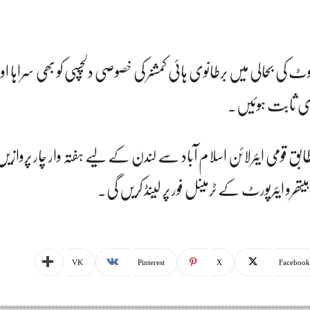
 بحالی میں برطانوی ہائی کمشنر کی خصوصی دلچسپی کو بھی سراہا اور ک
دی ثابت ہوئیں۔
ق قومی ایئرلائن اسلام آباد سے لندن کے لیے ہفتہ وار چار پروازی
تھرو ایئرپورٹ کے ٹرمینل فور پر لینڈ کریں گی۔
VK
Pinterest
X
Facebook