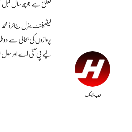
تعلق ہے جو چھ سال قبل تع
لیفٹیننٹ جنرل ریٹائرڈ محمد
پروازوں کی بحالی سے دو
لیے پی آئی اے اور سول ای
ویب ڈیسک