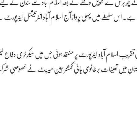
ئنز نے چھ برس کے طویل وقفے کے بعد اسلام آباد سے لندن کے لیے
دیا ہے۔ اس سلسلے میں پہلی پرواز آج اسلام آباد انٹرنیشنل ایئرپورٹ 
حی تقریب اسلام آباد ایئرپورٹ پر منعقد ہوئی جس میں سیکرٹری دفاع ل
ر پاکستان میں تعینات برطانوی ہائی کمشنر جین میریٹ نے خصوصی ش