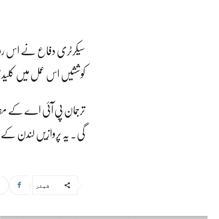
سیکرٹری دفاع نے اس روٹ کی
کوششیں اس عمل میں کلی
ترجمان پی آئی اے کے مطاب
گی۔ یہ پروازیں لندن کے ہی
شیئر