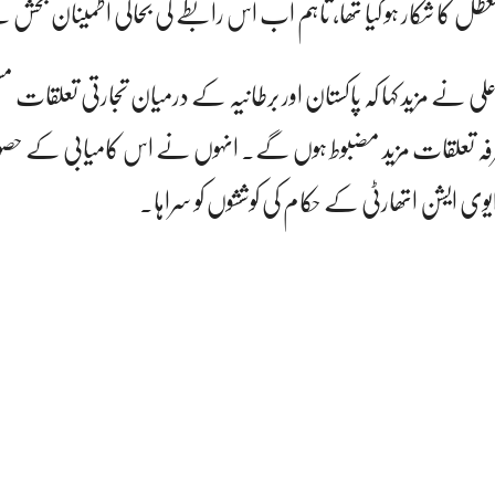
طل کا شکار ہو گیا تھا، تاہم اب اس رابطے کی بحالی اطمینان بخش
 علی نے مزید کہا کہ پاکستان اور برطانیہ کے درمیان تجارتی تعلقات مست
طرفہ تعلقات مزید مضبوط ہوں گے۔ انہوں نے اس کامیابی کے ح
وی ایشن اتھارٹی کے حکام کی کوششوں کو سراہا۔