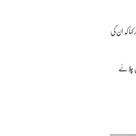
ہا کہ ان کی
ں چلائے