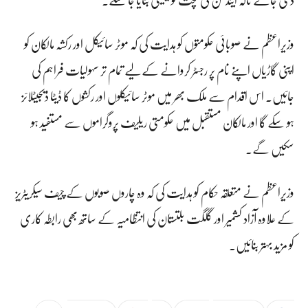
وزیراعظم نے صوبائی حکومتوں کو ہدایت کی کہ موٹر سائیکل اور رکشہ مالکان کو
اپنی گاڑیاں اپنے نام پر رجسٹر کروانے کے لیے تمام تر سہولیات فراہم کی
جائیں۔ اس اقدام سے ملک بھر میں موٹر سائیکلوں اور رکشوں کا ڈیٹا ڈیجیٹلائز
ہو سکے گا اور مالکان مستقبل میں حکومتی ریلیف پروگراموں سے مستفید ہو
سکیں گے۔
وزیراعظم نے متعلقہ حکام کو ہدایت کی کہ وہ چاروں صوبوں کے چیف سیکریٹریز
کے علاوہ آزاد کشمیر اور گلگت بلتستان کی انتظامیہ کے ساتھ بھی رابطہ کاری
کو مزید بہتر بنائیں۔