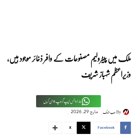
ملک میں پیٹرولیم مصنوعات کے وافر ذخائر موجود ہیں،
وزیراعظم شہباز شریف
ہمارا واٹس اپپ گروپ جوائن کریں
By
ویب ڈیسک
مارچ 29, 2026
X
Facebook