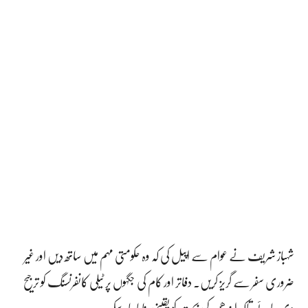
شہباز شریف نے عوام سے اپیل کی کہ وہ حکومتی مہم میں ساتھ دیں اور غیر
ضروری سفر سے گریز کریں۔ دفاتر اور کام کی جگہوں پر ٹیلی کانفرنسنگ کو ترجیح
دی جائے تاکہ ایندھن کی بچت کو یقینی بنایا جا سکے۔