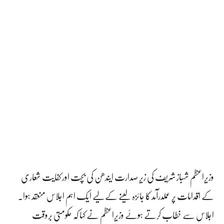
وزیراعظم شہباز شریف کی زیر صدارت ایندھن کی بچت اور کفایت شعاری
کے اقدامات پر عملدرآمد کا جائزہ لینے کے لیے ایک اہم اجلاس منعقد ہوا۔
اجلاس سے خطاب کرتے ہوئے وزیراعظم نے کہا کہ حکومتی بروقت