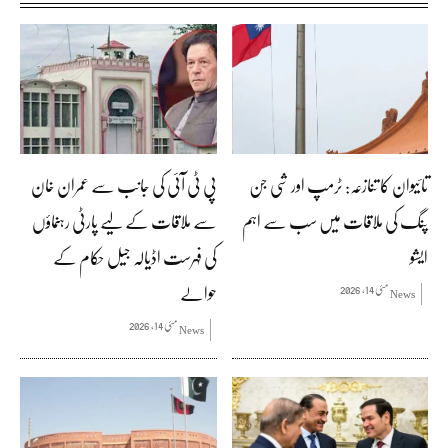
تائیوان کا تنازعہ: ٹرمپ اور شی جن
پی ٹی آئی کی جانب سے عمران خان
پنگ کی ملاقات میں سب سے اہم
سے ملاقات کے لیے پارٹی رہنماؤں
ایشو
کی فہرست اڈیالہ جیل حکام کے
حوالے
مئی 14, 2026
News
مئی 14, 2026
News