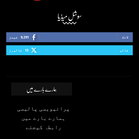
سوشل میڈیا
لائک
9,291
فینز
فالو
15
فالورز
ہمارے بارے میں
پرائیویسی پالیسی
ہمارے بارے میں
رابطہ کیجئے