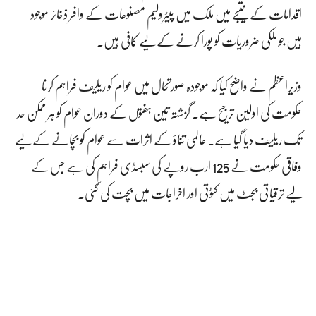
اقدامات کے نتیجے میں ملک میں پیٹرولیم مصنوعات کے وافر ذخائر موجود
ہیں جو ملکی ضروریات کو پورا کرنے کے لیے کافی ہیں۔
وزیراعظم نے واضح کیا کہ موجودہ صورتحال میں عوام کو ریلیف فراہم کرنا
حکومت کی اولین ترجیح ہے۔ گزشتہ تین ہفتوں کے دوران عوام کو ہر ممکن حد
تک ریلیف دیا گیا ہے۔ عالمی تناؤ کے اثرات سے عوام کو بچانے کے لیے
وفاقی حکومت نے 125 ارب روپے کی سبسڈی فراہم کی ہے جس کے
لیے ترقیاتی بجٹ میں کٹوتی اور اخراجات میں بچت کی گئی۔