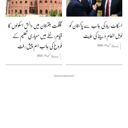
اسکاٹ ریٹر کی جانب سے پاکستان کو
گلگت بلتستان میں دانش اسکولوں کا
نوبل انعام دینے کی حمایت
قیام: خطے میں معیاری تعلیم کے
فروغ کی جانب اہم پیش رفت
مئی 14, 2026
News
مئی 14, 2026
News
- Advertisement -