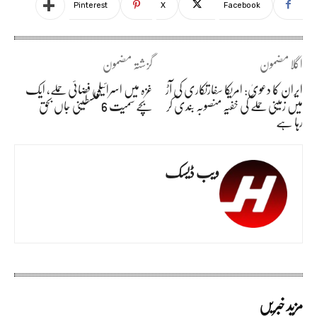
Pinterest
X
Facebook
اگلا مضمون
گزشتہ مضمون
ایران کا دعویٰ: امریکا سفارتکاری کی آڑ
غزہ میں اسرائیلی فضائی حملے، ایک
میں زمینی حملے کی خفیہ منصوبہ بندی کر
بچے سمیت 6 فلسطینی جاں بحق
رہا ہے
ویب ڈیسک
مزید خبریں