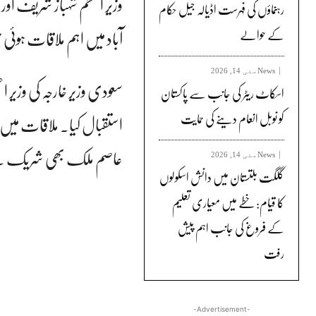
وزیر اعظم شہباز شریف او
رہنماؤں کی فہرست اڈیالہ جیل حکام
آباد میں اہم ملاقات ہوئی 
کے حوالے
News
مئی 14, 2026
سعودی وزیر خارجہ کی وزیر 
اسکاٹ ریٹر کی جانب سے پاکستان
کو نوبل انعام دینے کی حمایت
استقبال کیا۔ ملاقات میں ن
عاصم ملک بھی شریک ت
News
مئی 14, 2026
گلگت بلتستان میں دانش اسکولوں
کا قیام: خطے میں معیاری تعلیم
کے فروغ کی جانب اہم پیش
رفت
-Advertisement-