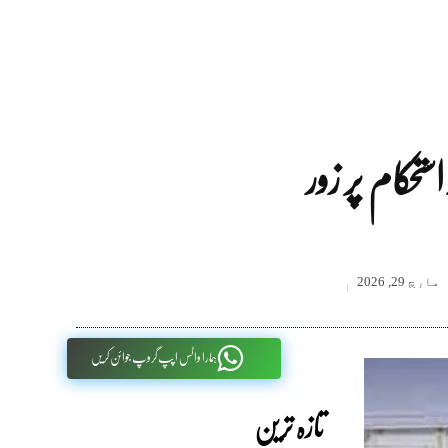
حکام پر زور
مارچ 29, 2026
ہمارا واٹس اپپ گروپ جوائن کریں
تازہ ترین