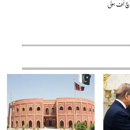
چرچ آف ہولی