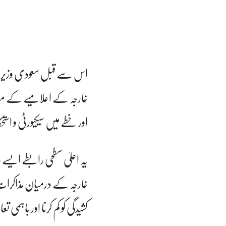
اس سے قبل سعودی وزیر خ
خارجہ کے اعلامیے کے مطاب
اور خطے میں سیکیورٹی و است
یہ اعلیٰ سطحی رابطے ای
خارجہ کے درمیان مذاکرات
کشیدگی کو کم کرنا اور باہ