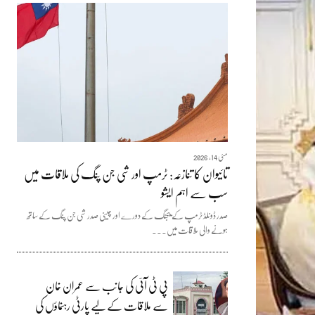
مئی 14, 2026
تائیوان کا تنازعہ: ٹرمپ اور شی جن پنگ کی ملاقات میں
سب سے اہم ایشو
صدر ڈونلڈ ٹرمپ کے بیجنگ کے دورے اور چینی صدر شی جن پنگ کے ساتھ
ہونے والی ملاقات میں...
پی ٹی آئی کی جانب سے عمران خان
سے ملاقات کے لیے پارٹی رہنماؤں کی