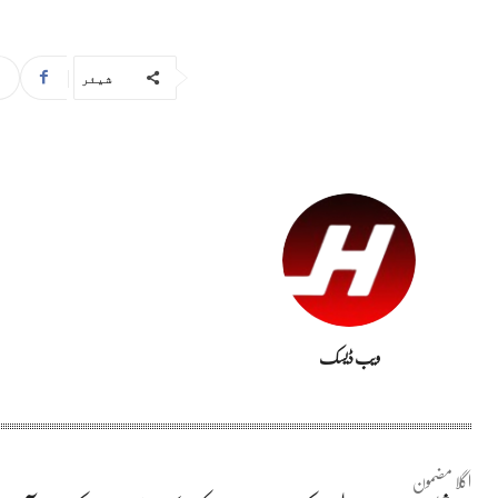
شیئر
ویب ڈیسک
اگلا مضمون