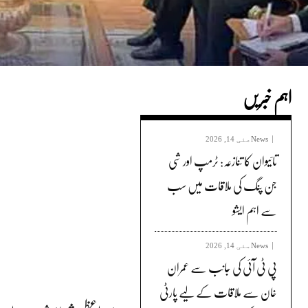
اہم خبریں
News
مئی 14, 2026
تائیوان کا تنازعہ: ٹرمپ اور شی
جن پنگ کی ملاقات میں سب
سے اہم ایشو
News
مئی 14, 2026
پی ٹی آئی کی جانب سے عمران
خان سے ملاقات کے لیے پارٹی