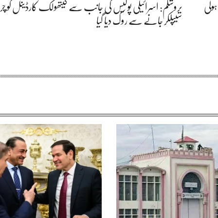
ہولی
یروشلم: اسرائیلی پولیس کی جانب سے کیتھولک کارڈینل کو 
سیپلکر جانے سے روک دیا گیا