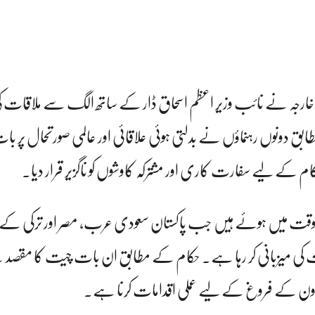
ارجہ نے نائب وزیر اعظم اسحاق ڈار کے ساتھ الگ سے ملاقات کی
ق دونوں رہنماؤں نے بدلتی ہوئی علاقائی اور عالمی صورتحال پر ب
حکام کے لیے سفارت کاری اور مشترکہ کاوشوں کو ناگزیر قرار دیا۔
سے وقت میں ہوئے ہیں جب پاکستان سعودی عرب، مصر اور ترکی کے
 کی میزبانی کر رہا ہے۔ حکام کے مطابق ان بات چیت کا مقصد 
می تعاون کے فروغ کے لیے عملی اقدامات کرنا ہے۔