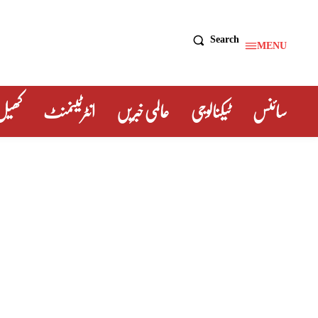
Search
MENU
سائنس
ٹیکنالوجی
عالمی خبریں
انٹرٹینمنٹ
کھیل