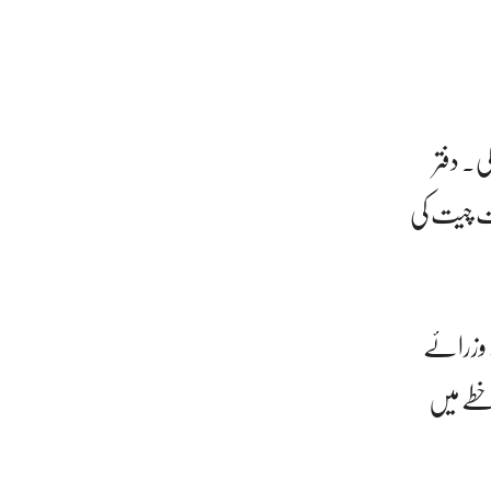
۔ دفتر
ات چیت کی
 وزرائے
خطے میں