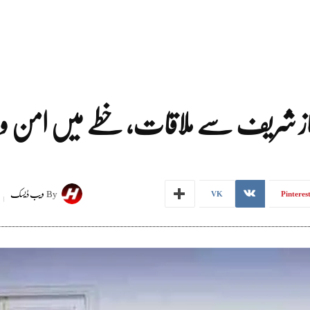
باز شریف سے ملاقات، خطے میں امن و است
By
ویب ڈیسک
VK
Pinteres