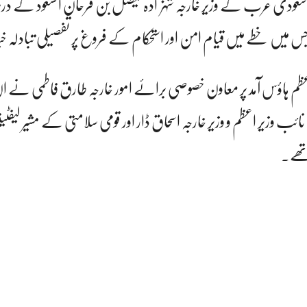
ر سعودی عرب کے وزیر خارجہ شہزادہ فیصل بن فرحان السعود کے در
جس میں خطے میں قیام امن اور استحکام کے فروغ پر تفصیلی تبادلہ خیا
اعظم ہاؤس آمد پر معاون خصوصی برائے امور خارجہ طارق فاطمی نے ا
ائب وزیر اعظم و وزیر خارجہ اسحاق ڈار اور قومی سلامتی کے مشیر لیف
ھے۔