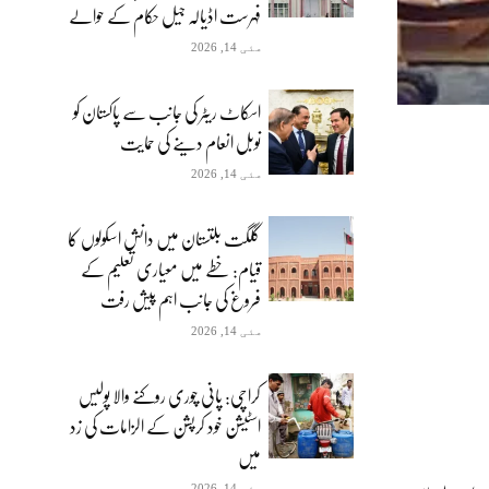
فہرست اڈیالہ جیل حکام کے حوالے
مئی 14, 2026
اسکاٹ ریٹر کی جانب سے پاکستان کو
نوبل انعام دینے کی حمایت
مئی 14, 2026
گلگت بلتستان میں دانش اسکولوں کا
قیام: خطے میں معیاری تعلیم کے
فروغ کی جانب اہم پیش رفت
مئی 14, 2026
کراچی: پانی چوری روکنے والا پولیس
اسٹیشن خود کرپشن کے الزامات کی زد
میں
مئی 14, 2026