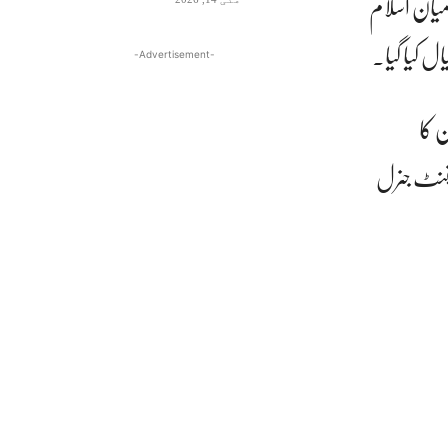
میان اسلام
ل کیا گیا۔
-Advertisement-
ن کا
ٹیننٹ جنرل