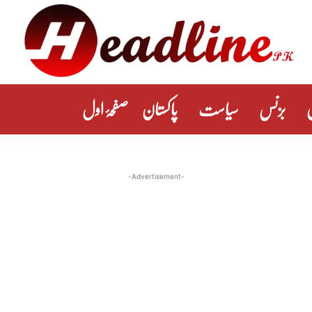
بزنس
سیاست
پاکستان
صفحۂ اول
-Advertisement-