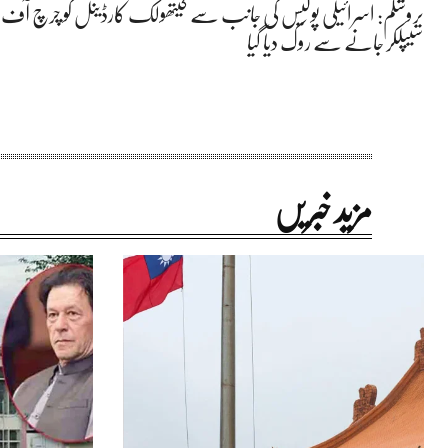
یروشلم: اسرائیلی پولیس کی جانب سے کیتھولک کارڈینل کو چرچ آف 
سیپلکر جانے سے روک دیا گیا
مزید خبریں