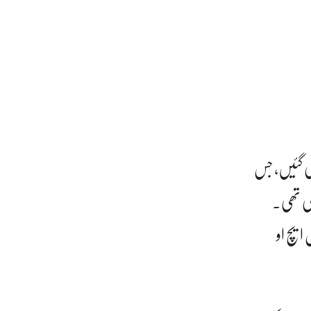
کی گئیں، جس
کی تھی۔
 ایچ او