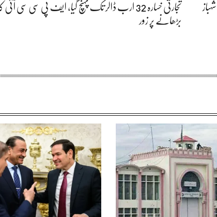
ہباز
تجارتی خسارہ 32 ارب ڈالر تک پہنچ گیا، ایف پی سی سی آئی
بڑھانے پر زور