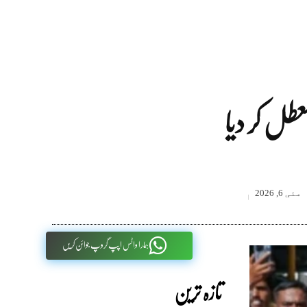
طل کر دیا
مئی 6, 2026
ہمارا واٹس اپپ گروپ جوائن کریں
تازہ ترین