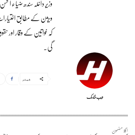
وزیر داخلہ سندھ ضیاء الحس
ویژن کے مطابق اختیارات ک
کہ خواتین کے وقار اور حقوق
گی۔
شیئر
ویب ڈیسک
اگلا مضمون