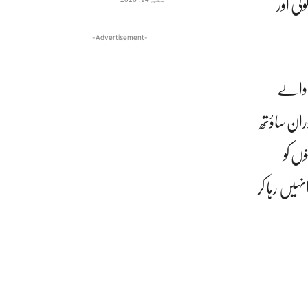
ی اور
-Advertisement-
ے والے
ان ساؤتھ
وں کو
ہیں رہا کر