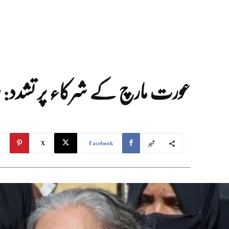
عورت مارچ کے شرکاء پر تشدد: س
شیئر
t
X
Facebook