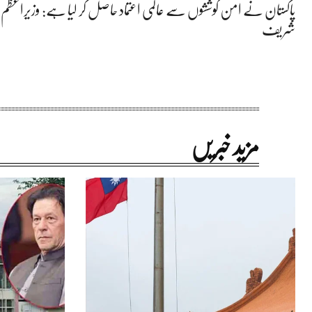
پاکستان نے امن کوششوں سے عالمی اعتماد حاصل کر لیا ہے: وزیراعظم ش
شریف
مزید خبریں