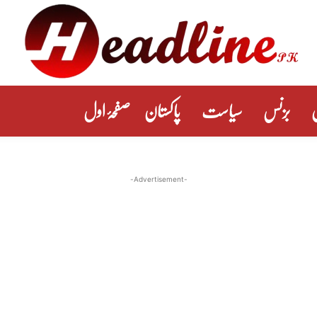
بزنس
سیاست
پاکستان
صفحۂ اول
-Advertisement-