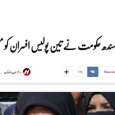
ندھ حکومت نے تین پولیس افسران کو مع
By
ویب ڈیسک
VK
Pinteres