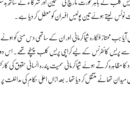
س کلب کے باہر عورت مارچ کی منتظمین اور شرکاء کے ساتھ بدسلوک
 نوٹس لیتے ہوئے تین پولیس افسران کو معطل کر دیا ہے۔
 آیا جب ممتاز فنکارہ شیما کرمانی اور ان کے ساتھی دس مئی کو ہون
 پریس کانفرنس کے لیے کراچی پریس کلب پہنچے تھے۔ اس دور
 کا مظاہرہ کرتے ہوئے شیما کرمانی سمیت پندرہ انسانی حقوق کی کارکن
دان تھانے منتقل کر دیا تھا۔ بعد ازاں اعلیٰ حکام کی مداخلت پر ان