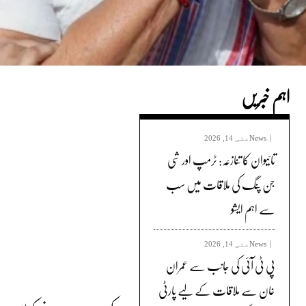
اہم خبریں
News
مئی 14, 2026
تائیوان کا تنازعہ: ٹرمپ اور شی
جن پنگ کی ملاقات میں سب
سے اہم ایشو
News
مئی 14, 2026
پی ٹی آئی کی جانب سے عمران
خان سے ملاقات کے لیے پارٹی