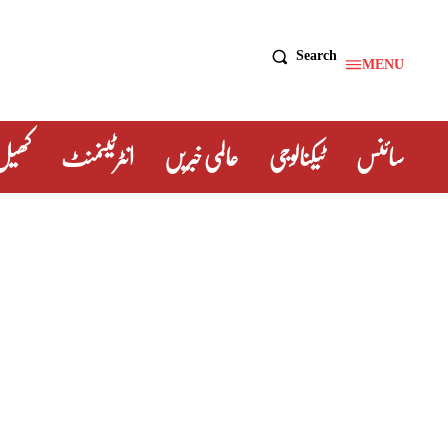
Search
MENU
سائنس
ٹیکنالوجی
عالمی خبریں
انٹرٹینمنٹ
کھیل