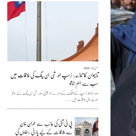
مئی 14, 2026
تائیوان کا تنازعہ: ٹرمپ اور شی جن پنگ کی ملاقات میں
سب سے اہم ایشو
صدر ڈونلڈ ٹرمپ کے بیجنگ کے دورے اور چینی صدر شی جن پنگ کے ساتھ
ہونے والی ملاقات میں...
پی ٹی آئی کی جانب سے عمران خان
سے ملاقات کے لیے پارٹی رہنماؤں کی