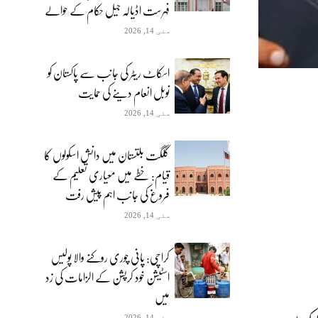
فہرست اڈیالہ جیل حکام کے حوالے
مئی 14, 2026
اسکاٹ ریٹر کی جانب سے پاکستان کو
نوبل انعام دینے کی حمایت
مئی 14, 2026
گلگت بلتستان میں دانش اسکولوں کا
قیام: خطے میں معیاری تعلیم کے
فروغ کی جانب اہم پیش رفت
مئی 14, 2026
کراچی: پانی چوری روکنے والا پولیس
اسٹیشن خود کرپشن کے الزامات کی زد
میں
مئی 14, 2026