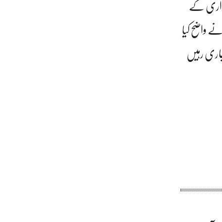
زرداری کے
نے واضح کیا
 جاری رہیں