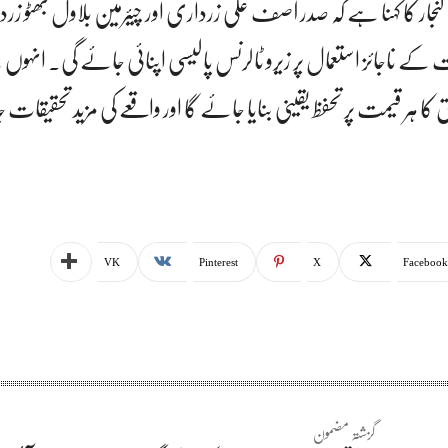
ن لنجار کا کہنا ہے کہ صدر آصف علی زرداری اور چیئرمین بلاول بھٹو 
ے ناجائز استعمال پر زیرو ٹالرنس پالیسی اپنائی جائے گی۔ انہوں 
 کا ہر قیمت پر تحفظ یقینی بنایا جائے گا اور واقعے کی مزید تحقیقات
VK
Pinterest
X
Facebook
گزشتہ مضمون