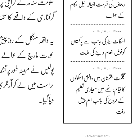
حکومت سندھ نے کراچی پری
رہنماؤں کی فہرست اڈیالہ جیل حکام
گرفتاری کے واقعے کا سخت
کے حوالے
News
مئی 14, 2026
یہ واقعہ منگل کے روز پیش
اسکاٹ ریٹر کی جانب سے پاکستان
کو نوبل انعام دینے کی حمایت
عورت مارچ کے حوالے سے
پولیس نے مبینہ طور پر تشدد
News
مئی 14, 2026
گلگت بلتستان میں دانش اسکولوں
حراست میں لے کر آرٹلری می
کا قیام: خطے میں معیاری تعلیم
دیا گیا۔
کے فروغ کی جانب اہم پیش
رفت
-Advertisement-