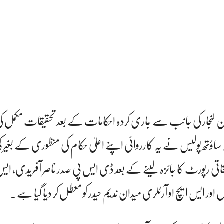
لحسن لنجار کی جانب سے جاری کردہ احکامات کے بعد تحقیقات مکمل 
ساؤتھ پولیس نے یہ کارروائی اپنے اعلیٰ حکام کی منظوری کے بغیر 
حقیقاتی رپورٹ کا جائزہ لینے کے بعد ڈی ایس پی صدر ناصر آفریدی، ایس
 اور ایس ایچ او آرٹلری میدان ندیم حیدر کو معطل کر دیا گیا ہے۔