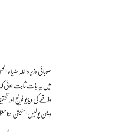
صوبائی وزیر داخلہ ضیاء ا
میں یہ بات ثابت ہوئی کہ 
واقعے کی ویڈیو فوٹیج اور ت
ویمن پولیس اسٹیشن حنا مغل