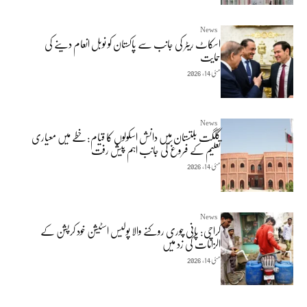
News
اسکاٹ ریٹر کی جانب سے پاکستان کو نوبل انعام دینے کی
حمایت
مئی 14, 2026
News
گلگت بلتستان میں دانش اسکولوں کا قیام: خطے میں معیاری
تعلیم کے فروغ کی جانب اہم پیش رفت
مئی 14, 2026
News
کراچی: پانی چوری روکنے والا پولیس اسٹیشن خود کرپشن کے
الزامات کی زد میں
مئی 14, 2026