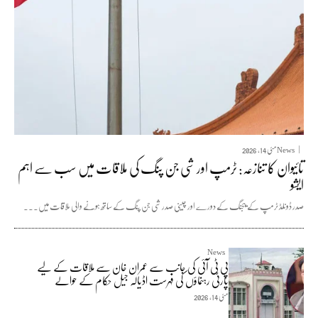
News
مئی 14, 2026
تائیوان کا تنازعہ: ٹرمپ اور شی جن پنگ کی ملاقات میں سب سے اہم
ایشو
صدر ڈونلڈ ٹرمپ کے بیجنگ کے دورے اور چینی صدر شی جن پنگ کے ساتھ ہونے والی ملاقات میں...
News
پی ٹی آئی کی جانب سے عمران خان سے ملاقات کے لیے
پارٹی رہنماؤں کی فہرست اڈیالہ جیل حکام کے حوالے
مئی 14, 2026