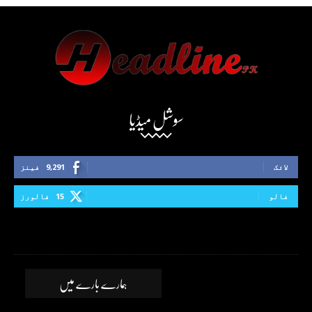
سوشل میڈیا
لائک
9,291
فینز
فالو
15
فالورز
ہمارے بارے میں