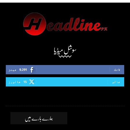
سوشل میڈیا
لائک
9,291
فینز
فالو
15
فالورز
ہمارے بارے میں