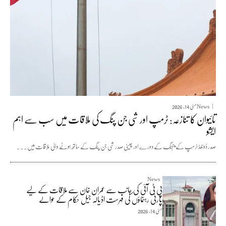
News
مئی 14, 2026
تائیوان کا تنازعہ: ٹرمپ اور شی جن پنگ کی ملاقات میں سب سے اہم
ایشو
صدر ڈونلڈ ٹرمپ کے بیجنگ کے دورے اور چینی صدر شی جن پنگ کے ساتھ ہونے والی ملاقات میں...
News
پی ٹی آئی کی جانب سے عمران خان سے ملاقات کے لیے
پارٹی رہنماؤں کی فہرست اڈیالہ جیل حکام کے حوالے
مئی 14, 2026