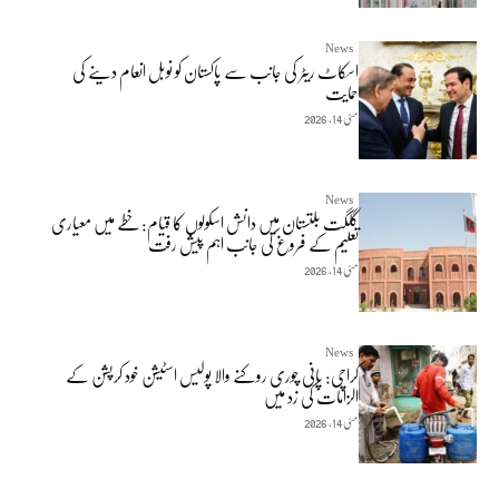
News
اسکاٹ ریٹر کی جانب سے پاکستان کو نوبل انعام دینے کی
حمایت
مئی 14, 2026
News
گلگت بلتستان میں دانش اسکولوں کا قیام: خطے میں معیاری
تعلیم کے فروغ کی جانب اہم پیش رفت
مئی 14, 2026
News
کراچی: پانی چوری روکنے والا پولیس اسٹیشن خود کرپشن کے
الزامات کی زد میں
مئی 14, 2026