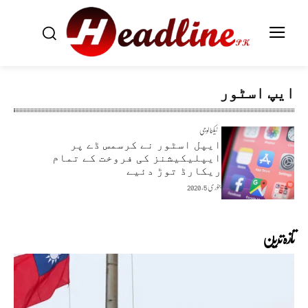
ایپ اسٹور
ٹیکنالوجی
ایپل اسٹور نے کرسمس ڈے پر
ایپلیکیشنز کی فروخت کے تمام
ریکارڈ توڑ دئیے
جنوری 5, 2020
تازہ ترین