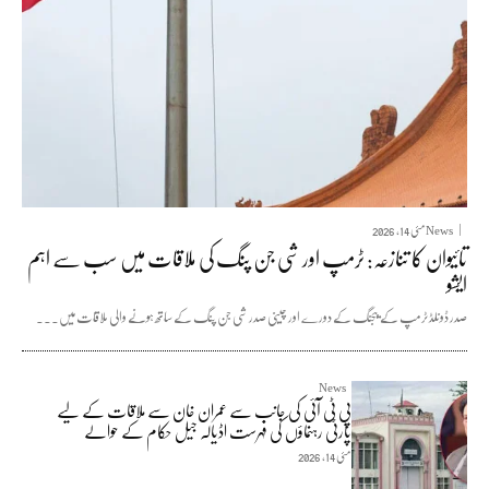
News
مئی 14, 2026
تائیوان کا تنازعہ: ٹرمپ اور شی جن پنگ کی ملاقات میں سب سے اہم
ایشو
صدر ڈونلڈ ٹرمپ کے بیجنگ کے دورے اور چینی صدر شی جن پنگ کے ساتھ ہونے والی ملاقات میں...
News
پی ٹی آئی کی جانب سے عمران خان سے ملاقات کے لیے
پارٹی رہنماؤں کی فہرست اڈیالہ جیل حکام کے حوالے
مئی 14, 2026