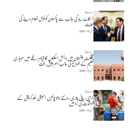
News
اسکاٹ ریٹر کی جانب سے پاکستان کو نوبل انعام دینے کی
حمایت
مئی 14, 2026
News
گلگت بلتستان میں دانش اسکولوں کا قیام: خطے میں معیاری
تعلیم کے فروغ کی جانب اہم پیش رفت
مئی 14, 2026
News
کراچی: پانی چوری روکنے والا پولیس اسٹیشن خود کرپشن کے
الزامات کی زد میں
مئی 14, 2026