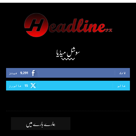
سوشل میڈیا
لائک
9,291
فینز
فالو
15
فالورز
ہمارے بارے میں