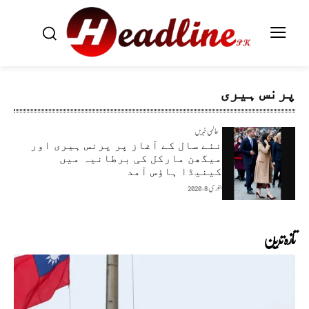
پرنس ہیری
عالمی خبریں
نئے سال کے آغاز پر پرنس ہیری اور
میگھن مارکل کی برطانیہ میں
کینیڈا ہاؤس آمد
جنوری 8, 2020
تازہ ترین