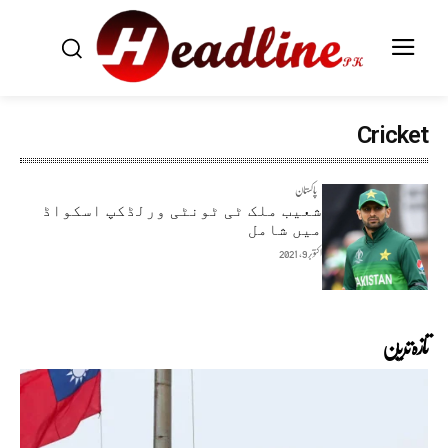
Cricket
پاکستان
شعیب ملک ٹی ٹونٹی ورلڈکپ اسکواڈ
میں شامل
اکتوبر 9, 2021
تازہ ترین