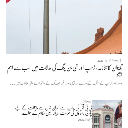
News
مئی 14, 2026
تائیوان کا تنازعہ: ٹرمپ اور شی جن پنگ کی ملاقات میں سب سے اہم
ایشو
صدر ڈونلڈ ٹرمپ کے بیجنگ کے دورے اور چینی صدر شی جن پنگ کے ساتھ ہونے والی ملاقات میں...
News
پی ٹی آئی کی جانب سے عمران خان سے ملاقات کے لیے
پارٹی رہنماؤں کی فہرست اڈیالہ جیل حکام کے حوالے
مئی 14, 2026