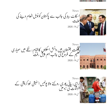
News
اسکاٹ ریٹر کی جانب سے پاکستان کو نوبل انعام دینے کی
حمایت
مئی 14, 2026
News
گلگت بلتستان میں دانش اسکولوں کا قیام: خطے میں معیاری
تعلیم کے فروغ کی جانب اہم پیش رفت
مئی 14, 2026
News
کراچی: پانی چوری روکنے والا پولیس اسٹیشن خود کرپشن کے
الزامات کی زد میں
مئی 14, 2026