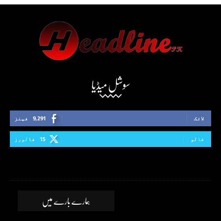
سوشل میڈیا
لائک
9,291
فینز
فالو
15
فالورز
ہمارے بارے میں