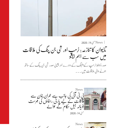
News
مئی 14, 2026
تائیوان کا تنازعہ: ٹرمپ اور شی جن پنگ کی ملاقات
میں سب سے اہم ایشو
صدر ڈونلڈ ٹرمپ کے بیجنگ کے دورے اور چینی صدر شی جن پنگ کے ساتھ
ہونے والی ملاقات میں...
News
پی ٹی آئی کی جانب سے عمران خان سے
ملاقات کے لیے پارٹی رہنماؤں کی فہرست
اڈیالہ جیل حکام کے حوالے
مئی 14, 2026
News