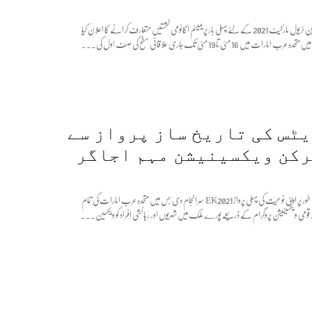
ایمریٹس نے عریبین ٹریول مارکیٹ 2021 کے لئے پہلی بار پریمیئم اکانومی نشستیں متعارف کرانے کا اعلان کیا
میں 16 مئی تا 19 مئی تک جاری علاقائی سطح کی صف اول کی...
ٹس کی تاریخ ساز پرواز سے
کن ویکسینیشن مہم اجاگر
ایمریٹس نے فخریہ طور پر اپنی نوعیت کی پہلی پرواز EK2021 سرانجام دی جس میں متحدہ عرب امارات کی تمام
ا کر قومی ویکسینیشن پروگرام کے ذریعے پورے ملک میں شہریوں اور رہائشی افراد کو ویکسین...