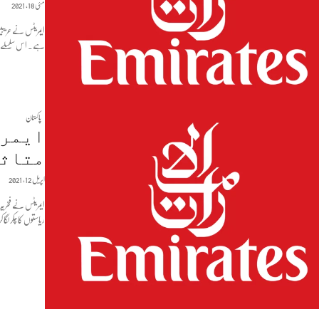
مئی 18, 2021
ہے۔ اس سلسلے میں متحدہ عرب امارات 
پاکستان
ایمری
متاثر
اپریل 12, 2021
ریاستوں کا چکر لگ