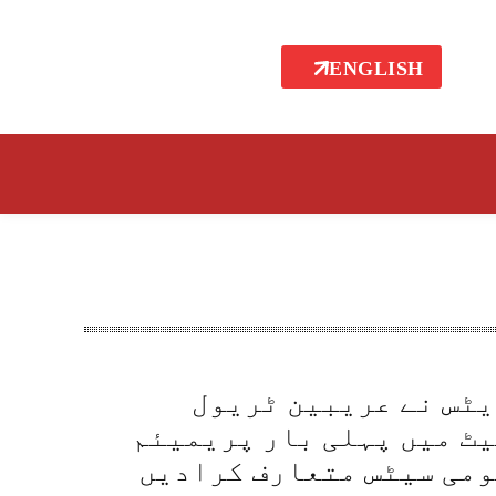
ENGLISH
ٹس نے عریبین ٹریول
ٹ میں پہلی بار پریمیئم
می سیٹس متعارف کرادیں