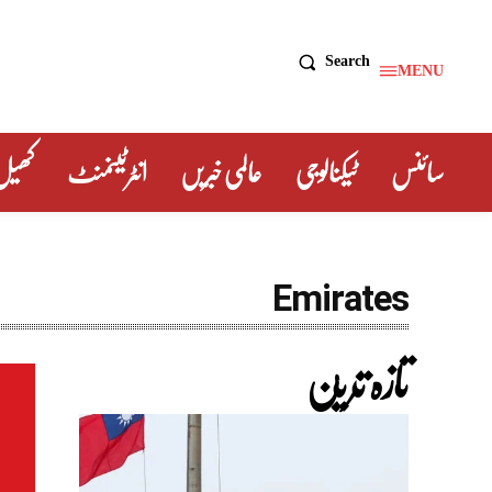
Search
MENU
سائنس
ٹیکنالوجی
عالمی خبریں
انٹرٹینمنٹ
کھیل
Emirates
تازہ ترین