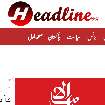
بزنس
سیاست
پاکستان
صفحۂ اول
پاکستان
ایمری
مارکی
اکانو