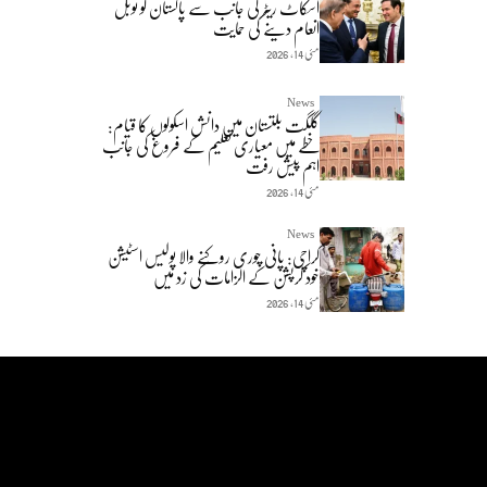
اسکاٹ ریٹر کی جانب سے پاکستان کو نوبل
انعام دینے کی حمایت
مئی 14, 2026
News
گلگت بلتستان میں دانش اسکولوں کا قیام:
خطے میں معیاری تعلیم کے فروغ کی جانب
اہم پیش رفت
مئی 14, 2026
News
کراچی: پانی چوری روکنے والا پولیس اسٹیشن
خود کرپشن کے الزامات کی زد میں
مئی 14, 2026