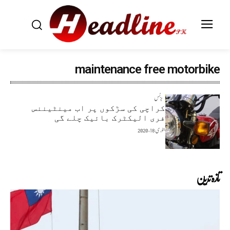
maintenance free motorbike
بزنس
کراچی کی سڑکوں پر اب مینٹیننس
فری الیکٹرک بائیک چلے گی
جنوری 18, 2020
تازہ ترین