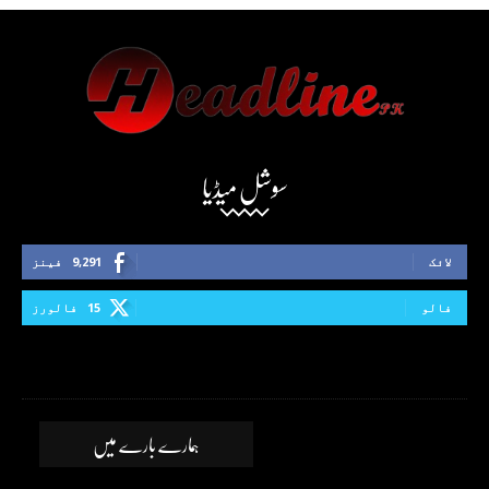
سوشل میڈیا
لائک
9,291
فینز
فالو
15
فالورز
ہمارے بارے میں