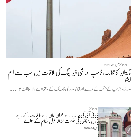
News
مئی 14, 2026
تائیوان کا تنازعہ: ٹرمپ اور شی جن پنگ کی ملاقات میں سب سے اہم
ایشو
صدر ڈونلڈ ٹرمپ کے بیجنگ کے دورے اور چینی صدر شی جن پنگ کے ساتھ ہونے والی ملاقات میں...
News
پی ٹی آئی کی جانب سے عمران خان سے ملاقات کے لیے
پارٹی رہنماؤں کی فہرست اڈیالہ جیل حکام کے حوالے
مئی 14, 2026