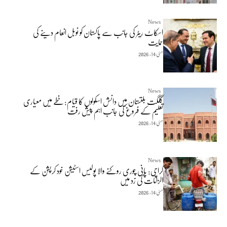
News
اسکاٹ ریٹر کی جانب سے پاکستان کو نوبل انعام دینے کی
حمایت
مئی 14, 2026
News
گلگت بلتستان میں دانش اسکولوں کا قیام: خطے میں معیاری
تعلیم کے فروغ کی جانب اہم پیش رفت
مئی 14, 2026
News
کراچی: پانی چوری روکنے والا پولیس اسٹیشن خود کرپشن کے
الزامات کی زد میں
مئی 14, 2026