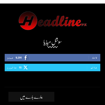
سوشل میڈیا
لائک
9,291
فینز
فالو
15
فالورز
ہمارے بارے میں