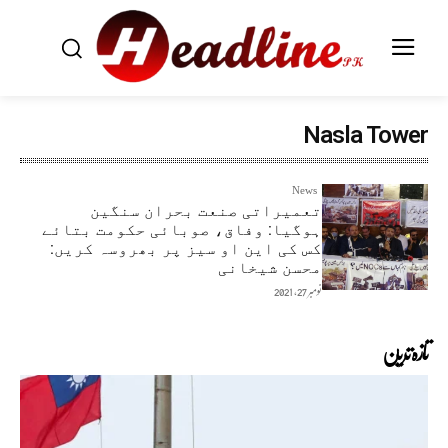
Nasla Tower
News
تعمیراتی صنعت بحران سنگین
ہوگیا: وفاق، صوبائی حکومت بتائے
کس کی این او سیز پر بھروسہ کریں:
محسن شیخانی
نومبر 27, 2021
تازہ ترین