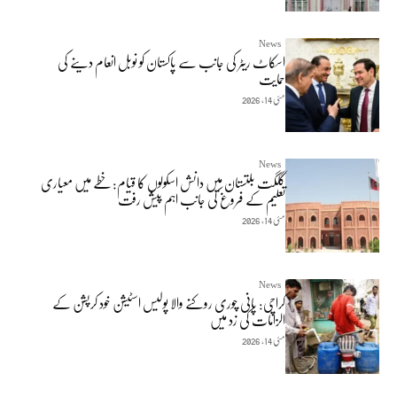
News
اسکاٹ ریٹر کی جانب سے پاکستان کو نوبل انعام دینے کی
حمایت
مئی 14, 2026
News
گلگت بلتستان میں دانش اسکولوں کا قیام: خطے میں معیاری
تعلیم کے فروغ کی جانب اہم پیش رفت
مئی 14, 2026
News
کراچی: پانی چوری روکنے والا پولیس اسٹیشن خود کرپشن کے
الزامات کی زد میں
مئی 14, 2026