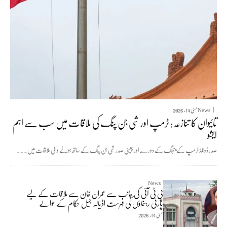
News
مئی 14, 2026
تائیوان کا تنازعہ: ٹرمپ اور شی جن پنگ کی ملاقات میں سب سے اہم
ایشو
صدر ڈونلڈ ٹرمپ کے بیجنگ کے دورے اور چینی صدر شی جن پنگ کے ساتھ ہونے والی ملاقات میں...
News
پی ٹی آئی کی جانب سے عمران خان سے ملاقات کے لیے
پارٹی رہنماؤں کی فہرست اڈیالہ جیل حکام کے حوالے
مئی 14, 2026