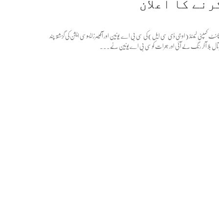
رنے کا اعلان
لپمنٹ کمپنی لیمٹڈ (او جی ڈی سی ایل) کی سی بی اے یونین اور آفیسرزایسوسی ایشن کی گزشتہ چند
ال بلا آخر رنگ لے آئی اور جعرات کو سی بی اے یونین نے...