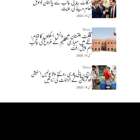
اسکاٹ ریٹر کی جانب سے پاکستان کو نوبل
انعام دینے کی حمایت
مئی 14, 2026
News
گلگت بلتستان میں دانش اسکولوں کا قیام:
خطے میں معیاری تعلیم کے فروغ کی جانب
اہم پیش رفت
مئی 14, 2026
News
کراچی: پانی چوری روکنے والا پولیس اسٹیشن
خود کرپشن کے الزامات کی زد میں
مئی 14, 2026