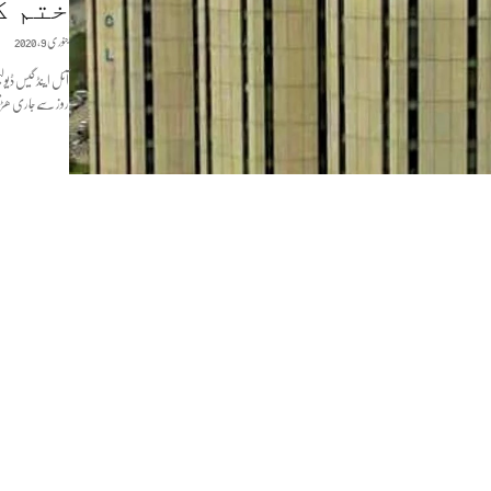
ختم ک
جنوری 9, 2020
آئل اینڈ گیس ڈیو
روز سے جاری ھڑت