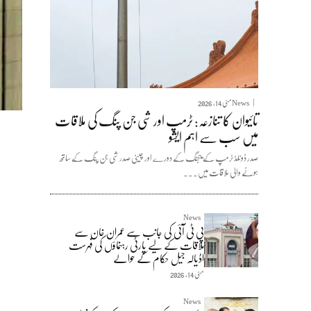
News
مئی 14, 2026
تائیوان کا تنازعہ: ٹرمپ اور شی جن پنگ کی ملاقات
میں سب سے اہم ایشو
صدر ڈونلڈ ٹرمپ کے بیجنگ کے دورے اور چینی صدر شی جن پنگ کے ساتھ
ہونے والی ملاقات میں...
News
پی ٹی آئی کی جانب سے عمران خان سے
ملاقات کے لیے پارٹی رہنماؤں کی فہرست
اڈیالہ جیل حکام کے حوالے
مئی 14, 2026
News