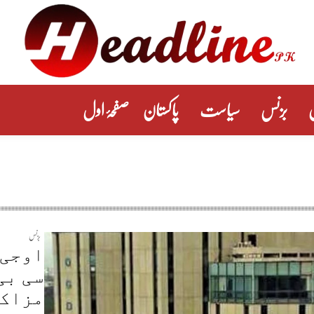
بزنس
سیاست
پاکستان
صفحۂ اول
بزنس
اوجی 
سی بی
مزاکر