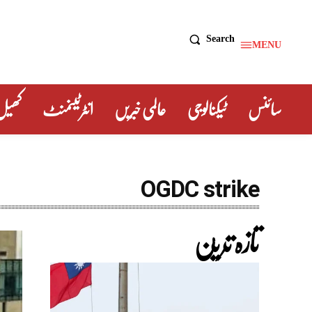
Search
MENU
سائنس
ٹیکنالوجی
عالمی خبریں
انٹرٹینمنٹ
کھیل
OGDC strike
تازہ ترین