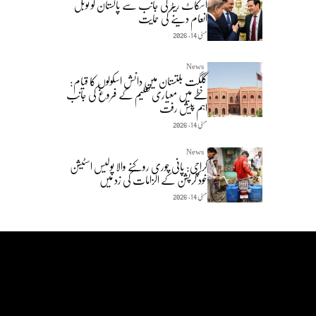
اسکاٹ ریٹر کی جانب سے پاکستان کو نوبل
انعام دینے کی حمایت
مئی 14, 2026
News
گلگت بلتستان میں دانش اسکولوں کا قیام:
خطے میں معیاری تعلیم کے فروغ کی جانب
اہم پیش رفت
مئی 14, 2026
News
کراچی: پانی چوری روکنے والا پولیس اسٹیشن
خود کرپشن کے الزامات کی زد میں
مئی 14, 2026