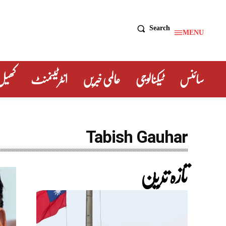
Search
MENU
سائنس
ٹیکنالوجی
عالمی خبریں
انٹرٹینمنٹ
کھیل
Tabish Gauhar
تازہ ترین