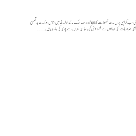
پاکستان کے معاشی حب کراچی جہاں سے محصولات کا 65 فیصد حصہ ملک کے خزانے میں شامل ہوتا ہے بدقسمتی
جیحی ضروریات کئی دہائیوں سے فقط خوش کن سیاسی نعروں سے پوری کی جارہی ہیں۔...