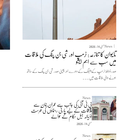
News
مئی 14, 2026
تائیوان کا تنازعہ: ٹرمپ اور شی جن پنگ کی ملاقات
میں سب سے اہم ایشو
صدر ڈونلڈ ٹرمپ کے بیجنگ کے دورے اور چینی صدر شی جن پنگ کے ساتھ
ہونے والی ملاقات میں...
News
پی ٹی آئی کی جانب سے عمران خان سے
ملاقات کے لیے پارٹی رہنماؤں کی فہرست
اڈیالہ جیل حکام کے حوالے
مئی 14, 2026
News