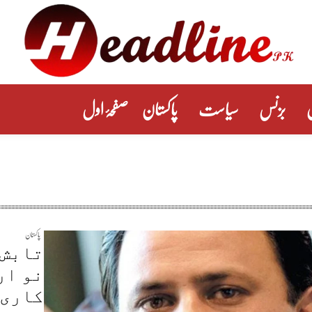
بزنس
سیاست
پاکستان
صفحۂ اول
پاکستان
تابش 
نو ار
کاری 